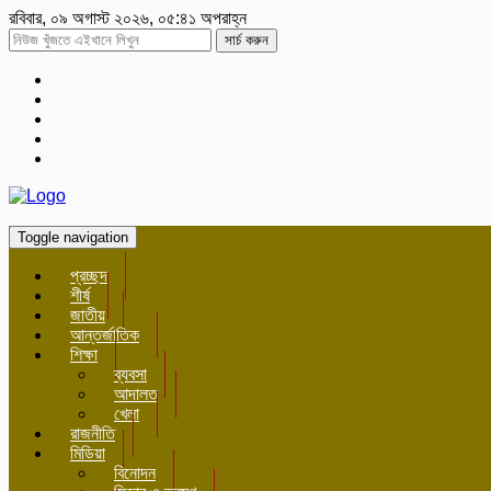
রবিবার, ০৯ অগাস্ট ২০২৬, ০৫:৪১ অপরাহ্ন
সার্চ করুন
Toggle navigation
প্রচ্ছদ
শীর্ষ
জাতীয়
আন্তর্জাতিক
শিক্ষা
ব্যবসা
আদালত
খেলা
রাজনীতি
মিডিয়া
বিনোদন