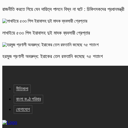
রাজনীতি করতে গিয়ে যেন দায়িত্ব পালনে বিঘ্ন না ঘটে : চিকিৎসকদের প্রধানমন্ত্রী
লাখাইয়ে ৫৩৩ পিস ইয়াবাসহ দুই মাদক ব্যবসায়ী গ্রেপ্তার
হরমুজ প্রণালী অবরুদ্ধ: ইরাকের তেল রফতানি কমেছে ৭৫ শতাংশ
নীতিমালা
বাংলা কণ্ঠ পরিবার
যোগাযোগ