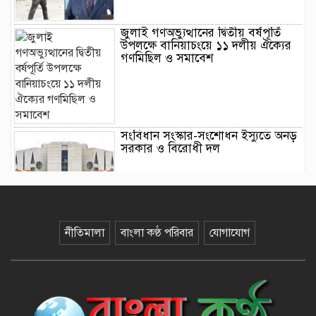
জুলাই গণঅভ্যুত্থানের দ্বিতীয় বর্ষপূর্তি
উপলক্ষে বানিয়াচংয়ে ১১ দলীয় ঐক্যের
গণমিছিল ও সমাবেশ
সংবিধান সংস্কার-সংশোধন ইস্যুতে অনড়
সরকার ও বিরোধী দল
বানিয়াচংয়ে জাতীয় পল্লী উন্নয়ন দিবস
পালিত
নীতিমালা
বাংলা কণ্ঠ পরিবার
যোগাযোগ
১২ কেজি এলপিজি সিলিন্ডারে দাম কমল
৩৫৭ টাকা