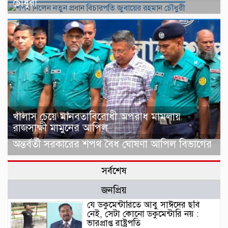
চৌধুরী
খালাস চেয়ে মানবতাবিরোধী অপরাধ মামলায়
রাজসাক্ষী মামুনের আপিল
অন্তর্বর্তী সরকারের শপথ বৈধ ঘোষণা আপিল বিভাগের
সর্বশেষ
জনপ্রিয়
যে ডকুমেন্টারিতে আবু সাঈদের ছবি
নেই, সেটা কোনো ডকুমেন্টারি নয় :
ভারপ্রাপ্ত রাষ্ট্রপতি