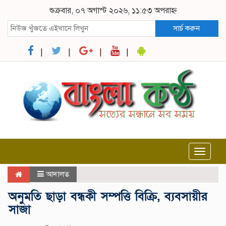
শুক্রবার, ০৭ অগাস্ট ২০২৬, ১১:৫৩ অপরাহ্ন
সার্চ করুন
Toggle
navigat
আদালত
অনুমতি ছাড়া বন্ধকী সম্পত্তি বিক্রি, ব্যবসায়ীর
সাজা