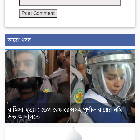
আরো খবর
রামিসা হত্যা : ডেথ রেফারেন্সসহ পূর্ণাঙ্গ রায়ের নথি
উচ্চ আদালতে