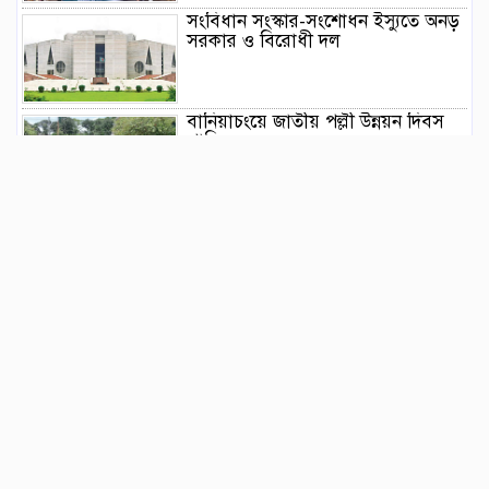
সংবিধান সংস্কার-সংশোধন ইস্যুতে অনড়
সরকার ও বিরোধী দল
বানিয়াচংয়ে জাতীয় পল্লী উন্নয়ন দিবস
পালিত
১২ কেজি এলপিজি সিলিন্ডারে দাম কমল
৩৫৭ টাকা
মাজারের দান ব্যবস্থাপনায় স্বচ্ছতা
আনতে প্রশাসনের তদারকি, ভক্তদের
মাঝে স্বস্তি
বেনজীরকে দ্রুত দেশে ফেরানোর প্রক্রিয়া
চলছে : স্বরাষ্ট্রমন্ত্রী