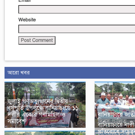
Email
*
Website
আরো খবর
জুলাই গণঅভ্যুত্থানের দ্বিতীয়
বর্ষপূর্তি উপলক্ষে বানিয়াচংয়ে ১১
দলীয় ঐক্যের গণমিছিল ও
বানিয়াচংয়ে জাতীয়
সমাবেশ
দিবস পালিত
বানিয়াচংয়ে নারী 
প্রতিরোধে সচে