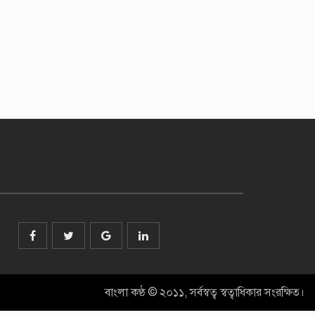
বাংলা কণ্ঠ © ২০১১, সর্বস্বত্ব স্বত্বাধিকার সংরক্ষিত।