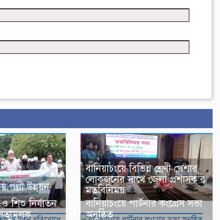
বানিয়াচংয়ে বিভিন্ন শ্রেণী পেশার
লোকজনের সাথে জেলা প্রশাসক’র
 পল্লী উন্নয়ন
মতবিনিময়
ও শিশু নির্যাতন
বানিয়াচংয়ে পার্টনার কংগ্রেস সভা
তনতামূলক
অনুষ্ঠিত