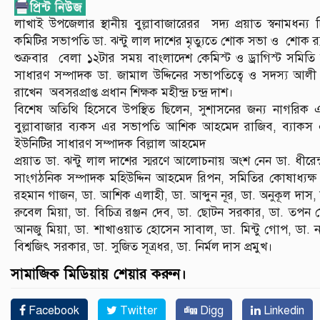
লাখাই উপজেলার স্থানীয় বুল্লাবাজারেরর সদ্য প্রয়াত স্বনামধ
কমিটির সভাপতি ডা. ঝন্টু লাল দাশের মৃত্যুতে শোক সভা ও শোক র‍্য
শুক্রবার বেলা ১২টার সময় বাংলাদেশ কেমিস্ট ও ড্রাগিস্ট সমিতি বুল
সাধারণ সম্পাদক ডা. জামাল উদ্দিনের সভাপতিত্বে ও সদস্য আলী আ
রাখেন অবসরপ্রাপ্ত প্রধান শিক্ষক মহীন্দ্র চন্দ্র দাশ।
বিশেষ অতিথি হিসেবে উপস্থিত ছিলেন, সুশাসনের জন্য নাগরিক 
বুল্লাবাজার ব্যকস এর সভাপতি আশিক আহমেদ রাজিব, ব্যাকস এ
ইউনিটির সাধারণ সম্পাদক বিল্লাল আহমেদ
প্রয়াত ডা. ঝন্টু লাল দাশের স্মরণে আলোচনায় অংশ নেন ডা. ধীরেন
সাংগঠনিক সম্পাদক মহিউদ্দিন আহমেদ রিপন, সমিতির কোষাধ্যক্
রহমান গাজন, ডা. আশিক এলাহী, ডা. আব্দুন নূর, ডা. অনুকূল দাস
রুবেল মিয়া, ডা. বিচিত্র রঞ্জন দেব, ডা. ছোটন সরকার, ডা. তপন ম
আনজু মিয়া, ডা. শাখাওয়াত হোসেন সাবাল, ডা. মিন্টু গোপ, ডা. না
বিশ্বজিৎ সরকার, ডা. সুজিত সূত্রধর, ডা. নির্মল দাস প্রমুখ।
সামাজিক মিডিয়ায় শেয়ার করুন।
Facebook
Twitter
Digg
Linkedin