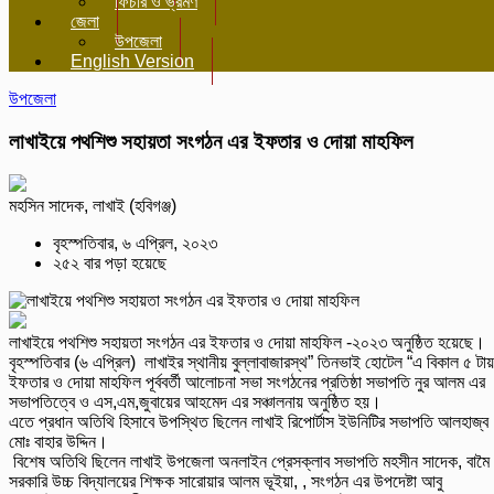
ফিচার ও ভ্রমণ
জেলা
উপজেলা
English Version
উপজেলা
লাখাইয়ে পথশিশু সহায়তা সংগঠন এর ইফতার ও দোয়া মাহফিল
মহসিন সাদেক, লাখাই (হবিগঞ্জ)
বৃহস্পতিবার, ৬ এপ্রিল, ২০২৩
২৫২ বার পড়া হয়েছে
লাখাইয়ে পথশিশু সহায়তা সংগঠন এর ইফতার ও দোয়া মাহফিল -২০২৩ অনুষ্ঠিত হয়েছে।
বৃহস্পতিবার (৬ এপ্রিল) লাখাইর স্থানীয় বুল্লাবাজারস্থ” তিনভাই হোটেল “এ বিকাল ৫ টায়
ইফতার ও দোয়া মাহফিল পূর্ববর্তী আলোচনা সভা সংগঠনের প্রতিষ্ঠা সভাপতি নুর আলম এর
সভাপতিত্বে ও এস,এম,জুবায়ের আহমেদ এর সঞ্চালনায় অনুষ্ঠিত হয়।
এতে প্রধান অতিথি হিসাবে উপস্থিত ছিলেন লাখাই রিপোর্টাস ইউনিটির সভাপতি আলহাজ্ব
মোঃ বাহার উদ্দিন।
বিশেষ অতিথি ছিলেন লাখাই উপজেলা অনলাইন প্রেসক্লাব সভাপতি মহসীন সাদেক, বামৈ
সরকারি উচ্চ বিদ্যালয়ের শিক্ষক সারোয়ার আলম ভূইয়া, , সংগঠন এর উপদেষ্টা আবু