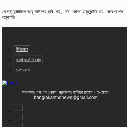
যে ডকুমেন্টারিতে আবু সাঈদের ছবি নেই, সেটা কোনো ডকুমেন্টারি নয় : ভারপ্রাপ্ত
রাষ্ট্রপতি
নীতিমালা
বাংলা কণ্ঠ পরিবার
যোগাযোগ
সম্পাদকঃ এস এম খোকন, প্রকাশকঃ রাশিদুর রহমান
।
ই-মেইলঃ
banglakanthonews@gmail.com