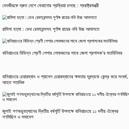
বেনজীরকে দ্রুত দেশে ফেরানোর প্রক্রিয়া চলছে : স্বরাষ্ট্রমন্ত্রী
রামিসা হত্যা : ডেথ রেফারেন্সসহ পূর্ণাঙ্গ রায়ের নথি উচ্চ আদালতে
বানিয়াচংয়ে বিভিন্ন শ্রেণী পেশার লোকজনের সাথে জেলা প্রশাসক’র মতবিনিময়
বানিয়াচংয়ে চেয়ারম্যান ও প্যানেল চেয়ারম্যানের ক্ষমতার দ্বন্দ্বকে কেন্দ্র করে সংঘর্ষ,
আহত শতাধিক
জুলাই গণঅভ্যুত্থানের দ্বিতীয় বর্ষপূর্তি উপলক্ষে বানিয়াচংয়ে ১১ দলীয় ঐক্যের
গণমিছিল ও সমাবেশ