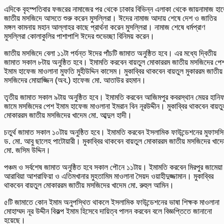
এদিকে বৃহস্পতিবার ফজরের নামাজের পর থেকে ঢাকার বিভিন্ন এলাকা থেকে জায়নামাজ হা
জাতীয় মসজিদে আসতে শুরু করেন মুসল্লিরা।
ঈদের নামাজ
আদায় শেষে দেশ ও জাতির
মঙ্গল কামনায় মহান আল্লাহর কাছে প্রার্থনা করেন মুসল্লিরা। নামাজ শেষে ধর্মপ্রাণ
মুসল্লিরা কোলাকুলির পাশাপাশি
ঈদ
ের শুভেচ্ছা বিনিময় করেন।
জাতীয় মসজিদে বেলা ১১টা পর্যন্ত
ঈদ
ের পাঁচটি জামাত অনুষ্ঠিত হবে। এর মধ্যে দ্বিতীয়
জামাত সকাল ৮টায় অনুষ্ঠিত হবে। ইমামতি করবেন বায়তুল মোকাররম জাতীয় মসজিদের পে
ইমাম হাফেজ মাওলানা মুফতি মুহীউদ্দিন কাসেম। মুকাব্বির থাকবেন বায়তুল মুকাররম জাতীয়
মসজিদের মোয়াজ্জিন (অব.) হাফেজ মো. আতাউর রহমান।
তৃতীয় জামাত সকাল ৯টায় অনুষ্ঠিত হবে। ইমামতি করবেন আজিমপুর কবরস্থান মেয়র হানি
জামে মসজিদের পেশ ইমাম হাফেজ মাওলানা ইমরান বিন নূরউদ্দীন। মুকাব্বির থাকবেন বায়তু
মোকাররম জাতীয় মসজিদের খাদেম মো. আব্দুল হাদী।
চতুর্থ জামাত সকাল ১০টায় অনুষ্ঠিত হবে। ইমামতি করবেন ইসলামিক ফাউন্ডেশনের মুফাসসি
ড. মো. আবু ছালেহ পাটোয়ারী। মুকাব্বির থাকবেন বায়তুল মোকাররম জাতীয় মসজিদের খাদে
মো. জসিম উদ্দিন।
পঞ্চম ও সর্বশেষ জামাত অনুষ্ঠিত হবে সকাল পৌনে ১১টায়। ইমামতি করবেন মিরপুর জামেয়া
আরাবিয়া আশরাফিয়া ও এতিমখানার মুহ
তামিম
মাওলানা সৈয়দ ওয়াহীদুজ্জামান। মুকাব্বির
থাকবেন বায়তুল মোকাররম জাতীয় মসজিদের খাদেম মো. রুহুল আমিন।
৫টি জামাতে কোন ইমাম অনুপস্থিত থাকলে ইসলামিক ফাউন্ডেশনের ভাষা শিক্ষক মাওলানা
মোহাম্মদ নূর উদ্দীন বিকল্প ইমাম হিসেবে দায়িত্ব পালন করবেন বলে বিজ্ঞপ্তিতে জানানো
হয়েছে।