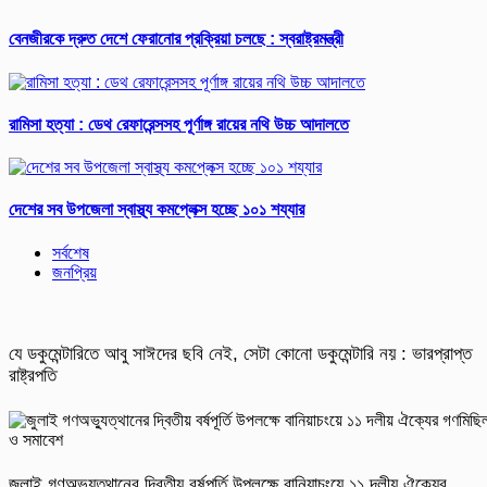
বেনজীরকে দ্রুত দেশে ফেরানোর প্রক্রিয়া চলছে : স্বরাষ্ট্রমন্ত্রী
রামিসা হত্যা : ডেথ রেফারেন্সসহ পূর্ণাঙ্গ রায়ের নথি উচ্চ আদালতে
দেশের সব উপজেলা স্বাস্থ্য কমপ্লেক্স হচ্ছে ১০১ শয্যার
সর্বশেষ
জনপ্রিয়
যে ডকুমেন্টারিতে আবু সাঈদের ছবি নেই, সেটা কোনো ডকুমেন্টারি নয় : ভারপ্রাপ্ত
রাষ্ট্রপতি
জুলাই গণঅভ্যুত্থানের দ্বিতীয় বর্ষপূর্তি উপলক্ষে বানিয়াচংয়ে ১১ দলীয় ঐক্যের