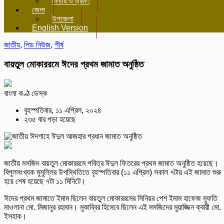
ফিচার ও ভ্রমণ
জেলা
উপজেলা
English Version
জাতীয়
,
লিড নিউজ
,
শীর্ষ
বায়তুল মোকাররমে ঈদের প্রথম জামাত অনুষ্ঠিত
বাংলা কণ্ঠ ডেস্ক
বৃহস্পতিবার, ১১ এপ্রিল, ২০২৪
২৩৫ বার পড়া হয়েছে
জাতীয় মসজিদ বায়তুল মোকাররমে
পবিত্র
ঈদ
ুল ফিতরের প্রথম জামাত অনুষ্ঠিত হয়েছে।
বিপুলসংখ্যক মুসুল্লির উপস্থিতিতে বৃহস্পতিবার (১১ এপ্রিল) সকাল ৭টায় এই জামাত শুরু
হয়ে শেষ হয়েছে ৭টা ১১ মিনিটে।
ঈদ
ের প্রথম জামাতে ইমাম ছিলেন বায়তুল মোকাররমের সিনিয়র পেশ ইমাম হাফেজ মুফতি
মাওলানা মো. মিজানুর রহমান। মুকাব্বির হিসেবে ছিলেন এই মসজিদের মুয়াজ্জিন ক্বারী মো.
ইসহাক।