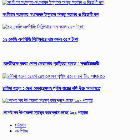
সংবিধান সংস্কার-সংশোধন ইস্যুতে অনড় সরকার ও বিরোধী দল
১২ কেজি এলপিজি সিলিন্ডারে দাম কমল ৩৫৭ টাকা
বেনজীরকে দ্রুত দেশে ফেরানোর প্রক্রিয়া চলছে : স্বরাষ্ট্রমন্ত্রী
রামিসা হত্যা : ডেথ রেফারেন্সসহ পূর্ণাঙ্গ রায়ের নথি উচ্চ আদালতে
দেশের সব উপজেলা স্বাস্থ্য কমপ্লেক্স হচ্ছে ১০১ শয্যার
সর্বশেষ
জনপ্রিয়