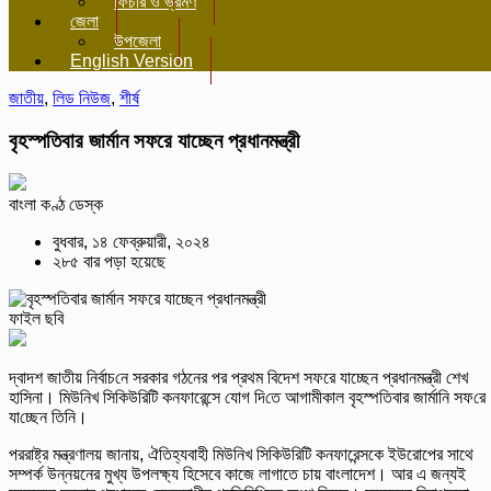
ফিচার ও ভ্রমণ
জেলা
উপজেলা
English Version
জাতীয়
,
লিড নিউজ
,
শীর্ষ
বৃহস্প‌তিবার জার্মা‌ন সফরে যাচ্ছেন প্রধানমন্ত্রী
বাংলা কণ্ঠ ডেস্ক
বুধবার, ১৪ ফেব্রুয়ারী, ২০২৪
২৮৫ বার পড়া হয়েছে
ফাইল ছবি
দ্বাদশ জাতীয় নির্বাচ‌নে সরকার গঠনের পর প্রথম বিদেশ সফরে যাচ্ছেন প্রধানমন্ত্রী শেখ
হা‌সিনা। মিউনিখ সিকিউরিটি কনফারেন্সে যোগ দি‌তে আগামীকাল বৃহস্প‌তিবার জার্মা‌নি সফ‌রে
যা‌চ্ছেন তিনি।
পররাষ্ট্র মন্ত্রণালয় জানায়, ঐতিহ্যবাহী মিউনিখ সিকিউরিটি কনফারেন্সকে ইউরোপের সাথে
সম্পর্ক উন্নয়নের মুখ্য উপলক্ষ্য হিসেবে কাজে লাগাতে চায় বাংলাদেশ। আর এ জন্যই