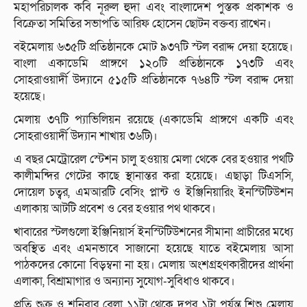
মহাপরিচালক কবি নূরুল হুদা এবং বাংলাদেশ পুস্তক প্রকাশক ও
বিক্রেতা সমিতির সভাপতি আরিফ হোসেন ছোটন বক্তব্য রাখেন।
বইমেলায় ৬৩৫টি প্রতিষ্ঠানকে মোট ৯৩৭টি স্টল বরাদ্দ দেয়া হয়েছে।
বাংলা একাডেমি প্রাঙ্গণে ১২০টি প্রতিষ্ঠানকে ১৭৩টি এবং
সোহরাওয়ার্দী উদ্যানে ৫১৫টি প্রতিষ্ঠানকে ৭৬৪টি স্টল বরাদ্দ দেয়া
হয়েছে।
মেলায় ৩৭টি প্যাভিলিয়ন রয়েছে (একাডেমি প্রাঙ্গণে একটি এবং
সোহরাওয়ার্দী উদ্যান শাখায় ৩৬টি)।
এ বছর মেট্রোরেল স্টেশন চালু হওয়ায় মেলা থেকে বের হওয়ার পথটি
কালীমন্দির গেটের কাছে স্থানান্তর করা হয়েছে। এছাড়া টিএসসি,
দোয়েল চত্বর, এমআরটি বেসিং প্লান্ট ও ইঞ্জিনিয়ারিং ইনস্টিটিউশন
এলাকায় আটটি প্রবেশ ও বের হওয়ার পথ থাকবে।
খাবারের স্টলগুলো ইঞ্জিনিয়ার্স ইনস্টিটিউশনের সীমানা প্রাচীরের মধ্যে
অবস্থিত এবং এমনভাবে সাজানো হয়েছে যাতে বইমেলায় আসা
পাঠকদের কোনো বিড়ম্বনা না হয়। মেলায় অংশগ্রহণকারীদের প্রার্থনা
এলাকা, বিশ্রামাগার ও অন্যান্য সুযোগ-সুবিধাও থাকবে।
প্রতি শুক্র ও শনিবার বেলা ১১টা থেকে দুপুর ১টা পর্যন্ত শিশু মেলায়