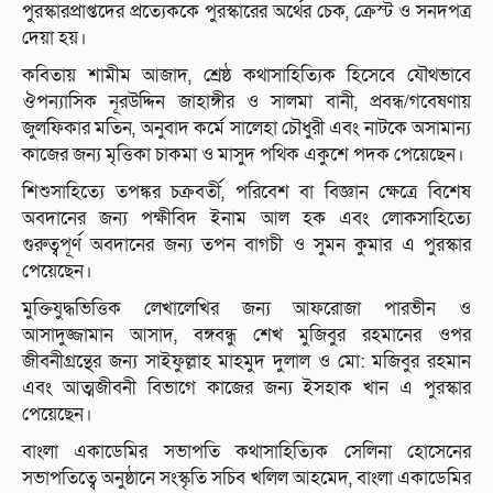
পুরস্কারপ্রাপ্তদের প্রত্যেককে পুরস্কারের অর্থের চেক, ক্রেস্ট ও সনদপত্র
দেয়া হয়।
কবিতায় শামীম আজাদ, শ্রেষ্ঠ কথাসাহিত্যিক হিসেবে যৌথভাবে
ঔপন্যাসিক নূরউদ্দিন জাহাঙ্গীর ও সালমা বানী, প্রবন্ধ/গবেষণায়
জুলফিকার মতিন, অনুবাদ কর্মে সালেহা চৌধুরী এবং নাটকে অসামান্য
কাজের জন্য মৃত্তিকা চাকমা ও মাসুদ পথিক একুশে পদক পেয়েছেন।
শিশুসাহিত্যে তপঙ্কর চক্রবর্তী, পরিবেশ বা বিজ্ঞান ক্ষেত্রে বিশেষ
অবদানের জন্য পক্ষীবিদ ইনাম আল হক এবং লোকসাহিত্যে
গুরুত্বপূর্ণ অবদানের জন্য তপন বাগচী ও সুমন কুমার এ পুরস্কার
পেয়েছেন।
মুক্তিযুদ্ধভিত্তিক লেখালেখির জন্য আফরোজা পারভীন ও
আসাদুজ্জামান আসাদ, বঙ্গবন্ধু শেখ মুজিবুর রহমানের ওপর
জীবনীগ্রন্থের জন্য সাইফুল্লাহ মাহমুদ দুলাল ও মো: মজিবুর রহমান
এবং আত্মজীবনী বিভাগে কাজের জন্য ইসহাক খান এ পুরস্কার
পেয়েছেন।
বাংলা একাডেমির সভাপতি কথাসাহিত্যিক সেলিনা হোসেনের
সভাপতিত্বে অনুষ্ঠানে সংস্কৃতি সচিব খলিল আহমেদ, বাংলা একাডেমির