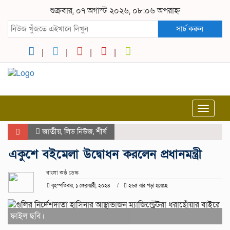
শুক্রবার, ০৭ অগাস্ট ২০২৬, ০৮:০৬ অপরাহ্ন
সার্চ করুন
Toggle
navigat
জাতীয়
,
লিড নিউজ
,
শীর্ষ
একুশে বইমেলা উদ্বোধন করলেন প্রধানমন্ত্রী
বাংলা কণ্ঠ ডেস্ক
বৃহস্পতিবার, ১ ফেব্রুয়ারী, ২০২৪
২৬৫ বার পড়া হয়েছে
ফাইল ছবি।