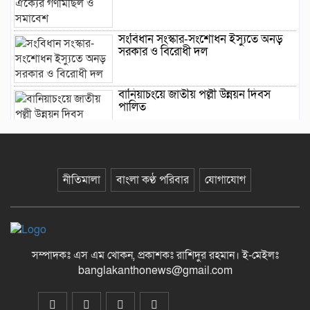
সংবিধান সংস্কার-সংশোধন ইস্যুতে অনড়
সরকার ও বিরোধী দল
বানিয়াচংয়ে জাতীয় পল্লী উন্নয়ন দিবস
পালিত
১২ কেজি এলপিজি সিলিন্ডারে দাম কমল
৩৫৭ টাকা
নীতিমালা
বাংলা কণ্ঠ পরিবার
যোগাযোগ
মাজারের দান ব্যবস্থাপনায় স্বচ্ছতা আনতে
প্রশাসনের তদারকি, ভক্তদের মাঝে স্বস্তি
সম্পাদকঃ এস এম খোকন, প্রকাশকঃ রাশিদুর রহমান
।
ই-মেইলঃ
বেনজীরকে দ্রুত দেশে ফেরানোর প্রক্রিয়া
banglakanthonews@gmail.com
চলছে : স্বরাষ্ট্রমন্ত্রী
রামিসা হত্যা : ডেথ রেফারেন্সসহ পূর্ণাঙ্গ