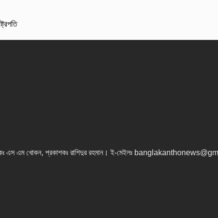
্ট্রপতি
কঃ এস এম খোকন, প্রকাশকঃ রাশিদুর রহমান
।
ই-মেইলঃ banglakanthonews@gm