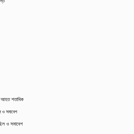
্তি
র্ষ, আহত শতাধিক
মিছিল ও সমাবেশ