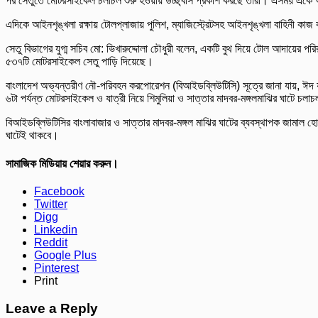
পর সেতুতে মোটরসাইকেল চলাচল শুরু হওয়ায় উচ্ছ্বাস প্রকাশ করছে তারা। এসময় একে অন
এদিকে আইনশৃঙ্খলা রক্ষায় টোলপ্লাজায় পুলিশ, ম্যাজিস্ট্রেটসহ আইনশৃঙ্খলা বাহিনী কাজ
সেতু বিভাগের যুগ্ম সচিব মো: ভিখারুদ্দোলা চৌধুরী বলেন, একটি বুথ দিয়ে টোল আদায়ের
৫৩৭টি মোটরসাইকেল সেতু পাড়ি দিয়েছে।
বাংলাদেশ অভ্যন্তরীণ নৌ-পরিবহন করপোরেশন (বিআইডব্লিউটিসি) সূত্রে জানা যায়, ঈদ যাত
৬টা পর্যন্ত মোটরসাইকেল ও যাত্রী নিয়ে শিমুলিয়া ও সাত্তার মাদবর-মঙ্গলমাঝির ঘাটে
বিআইডব্লিউটিসির বাংলাবাজার ও সাত্তার মাদবর-মঙ্গল মাঝির ঘাটের ব্যবস্থাপক জামাল হো
ঘাটেই থাকবে।
সামাজিক মিডিয়ায় শেয়ার করুন।
Facebook
Twitter
Digg
Linkedin
Reddit
Google Plus
Pinterest
Print
Leave a Reply