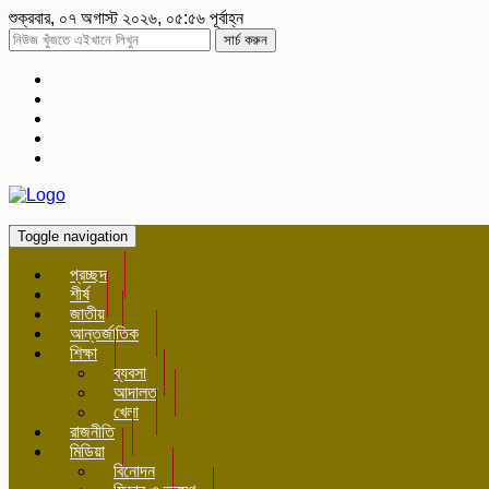
শুক্রবার, ০৭ অগাস্ট ২০২৬, ০৫:৫৬ পূর্বাহ্ন
সার্চ করুন
Toggle navigation
প্রচ্ছদ
শীর্ষ
জাতীয়
আন্তর্জাতিক
শিক্ষা
ব্যবসা
আদালত
খেলা
রাজনীতি
মিডিয়া
বিনোদন