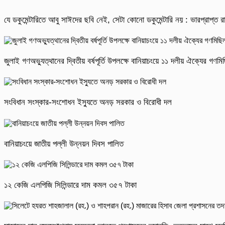
যে ডকুমেন্টারিতে আবু সাঈদের ছবি নেই, সেটা কোনো ডকুমেন্টারি নয় : ভারপ্রাপ্ত রাষ
জুলাই গণঅভ্যুত্থানের দ্বিতীয় বর্ষপূর্তি উপলক্ষে বানিয়াচংয়ে ১১ দলীয় ঐক্যের গণ
সংবিধান সংস্কার-সংশোধন ইস্যুতে অনড় সরকার ও বিরোধী দল
বানিয়াচংয়ে জাতীয় পল্লী উন্নয়ন দিবস পালিত
১২ কেজি এলপিজি সিলিন্ডারে দাম কমল ৩৫৭ টাকা