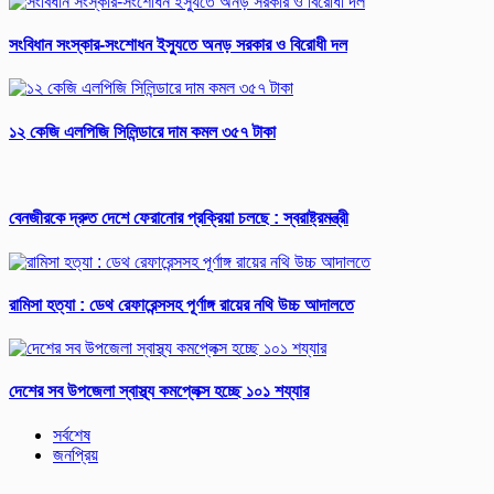
সংবিধান সংস্কার-সংশোধন ইস্যুতে অনড় সরকার ও বিরোধী দল
১২ কেজি এলপিজি সিলিন্ডারে দাম কমল ৩৫৭ টাকা
বেনজীরকে দ্রুত দেশে ফেরানোর প্রক্রিয়া চলছে : স্বরাষ্ট্রমন্ত্রী
রামিসা হত্যা : ডেথ রেফারেন্সসহ পূর্ণাঙ্গ রায়ের নথি উচ্চ আদালতে
দেশের সব উপজেলা স্বাস্থ্য কমপ্লেক্স হচ্ছে ১০১ শয্যার
সর্বশেষ
জনপ্রিয়