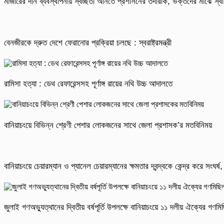
মাজারের দান ব্যবস্থাপনায় স্বচ্ছতা আনতে প্রশাসনের তদারকি, ভক্তদের মাঝে স্বস
বেনজীরকে দ্রুত দেশে ফেরানোর প্রক্রিয়া চলছে : স্বরাষ্ট্রমন্ত্রী
রামিসা হত্যা : ডেথ রেফারেন্সসহ পূর্ণাঙ্গ রায়ের নথি উচ্চ আদালতে
বানিয়াচংয়ে বিভিন্ন শ্রেণী পেশার লোকজনের সাথে জেলা প্রশাসক’র মতবিনিময়
বানিয়াচংয়ে চেয়ারম্যান ও প্যানেল চেয়ারম্যানের ক্ষমতার দ্বন্দ্বকে কেন্দ্র করে সংঘ
জুলাই গণঅভ্যুত্থানের দ্বিতীয় বর্ষপূর্তি উপলক্ষে বানিয়াচংয়ে ১১ দলীয় ঐক্যের গণ