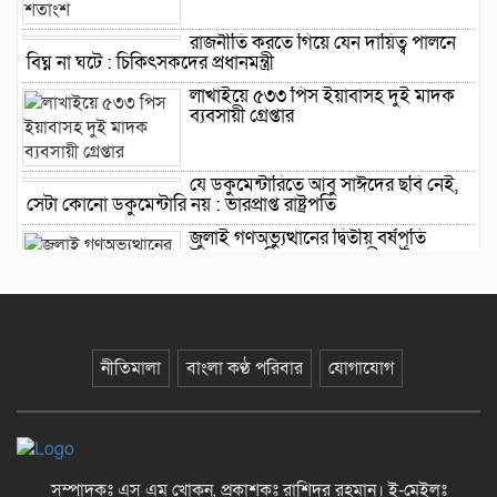
রাজনীতি করতে গিয়ে যেন দায়িত্ব পালনে
বিঘ্ন না ঘটে : চিকিৎসকদের প্রধানমন্ত্রী
লাখাইয়ে ৫৩৩ পিস ইয়াবাসহ দুই মাদক
ব্যবসায়ী গ্রেপ্তার
যে ডকুমেন্টারিতে আবু সাঈদের ছবি নেই,
সেটা কোনো ডকুমেন্টারি নয় : ভারপ্রাপ্ত রাষ্ট্রপতি
জুলাই গণঅভ্যুত্থানের দ্বিতীয় বর্ষপূর্তি
উপলক্ষে বানিয়াচংয়ে ১১ দলীয় ঐক্যের
গণমিছিল ও সমাবেশ
নীতিমালা
বাংলা কণ্ঠ পরিবার
যোগাযোগ
সংবিধান সংস্কার-সংশোধন ইস্যুতে অনড়
সরকার ও বিরোধী দল
বানিয়াচংয়ে জাতীয় পল্লী উন্নয়ন দিবস
সম্পাদকঃ এস এম খোকন, প্রকাশকঃ রাশিদুর রহমান
।
ই-মেইলঃ