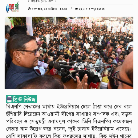
বাংলাকণ্ঠ ডেস্ক রিপোর্ট
মঙ্গলবার, ১০ অক্টোবর, ২০২৩
২২৪ বার পড়া হয়েছে
বিএনপি নেতাদের মাথায় ইউরেনিয়াম ঢেলে ঠাণ্ডা করে দেব বলে
হুঁশিয়ারি দিয়েছেন আওয়ামী লীগের সাধারণ সম্পাদক এবং সড়ক
পরিবহন ও সেতুমন্ত্রী ওবায়দুল কাদের।তিনি বিএনপির কয়েকজন
নেতার নাম উল্লেখ করে বলেন, ‘দুই চালান ইউরেনিয়াম এসেছে।
বেশি লাফালাফি করলে কিছু ফখরুলের মাথায়, কিছু মঈন খানের