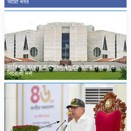
আরো খবর
সংবিধান সংস্কার-সংশোধন ইস্যুতে অনড় সরকার ও
বিরোধী দল