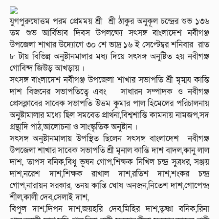
যুগপুরুষোত্তম পরম প্রেমময় শ্রী শ্রী ঠাকুর অনুকূল চন্দ্রের শুভ ১৩৬
তম শুভ আর্বিভাব দিবস উপলক্ষ্যে সৎসঙ্গ বাংলাদেশ নবীগঞ্জ
উপজেলা শাখার উদ্যোগে ৩০ শে ভাদ্র ১৬ ই সেপ্টেম্বর শনিবার রাত
৮ টায় বিভিন্ন অনুষ্টানমালার মধ্য দিয়ে সৎসঙ্গ অনুষ্টিত হয় নবীগঞ্জ
গোবিন্দ জিউড় আখড়ায় ।
সৎসঙ্গ বাংলাদেশ নবীগঞ্জ উপজেলা শাখার সভাপতি শ্রী মৃম্ময কান্তি
দাশ বিজনের সভাপতিত্বে এবং সাধারন সম্পাদক ও নবীগঞ্জ
প্রেসক্লাবের সাবেক সভাপতি উত্তম কুমার পাল হিমেলের পরিচালনায়
অনুষ্টামালার মধ্যে ছিল সমবেত প্রার্থনা,বিশ্বশান্তি কামনায় নামজপ,সদ
গ্রন্থাদি পাঠ,আলোচনা ও সাংস্কৃতিক অনুষ্টান ।
সৎসঙ্গ অনুষ্টানমালায় উপস্থিত ছিলেন সৎসঙ্গ বাংলাদেশ নবীগঞ্জ
উপজেলা শাখার সাবেক সভাপতি শ্রী মৃনাল কান্তি দাশ বাদল,কানু লাল
দাশ, তাপস বনিক,বিধু ভূষন গোপ,শিক্ষক নিখিল চন্দ্র সুত্রধর, সঞ্জয়
দাশ,নরেশ দাশ,শিক্ষক রাখাল দাশ,রতিশ দাশ,শংকর চন্দ্র
গোপ,নারায়ন সরকার, তনয় কান্তি ঘোষ অনজন,নিতেশ দাশ,গোপেন্দ্র
শীল,কালী দেব,সেলাই দাশ,
বিপুল দাশ,দিপন দাশ,জয়হরি দেব,মিহির দাশ,তৃষ্ণা বনিক,রিনা