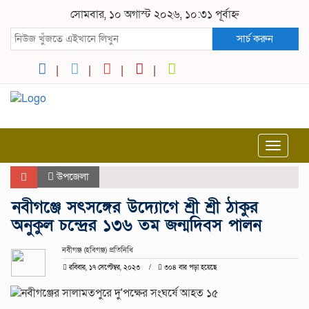
সোমবার, ১০ অগাস্ট ২০২৬, ১০:৩১ পূর্বাহ্ন
সার্চ করুন
Toggle
navigat
উপজেলা
নবীগঞ্জে সৎসঙ্গের উদ্যোগে শ্রী শ্রী ঠাকুর
অনুকুল চন্দ্রের ১৩৬ তম জন্মদিবস পালন
নবীগঞ্জ (হবিগঞ্জ) প্রতিনিধি
রবিবার, ১৭ সেপ্টেম্বর, ২০২৩
৩০৪ বার পড়া হয়েছে