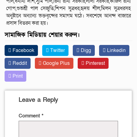
পাল,বনানী দাশ,সুমি পাল,রিনা রানী সরকার,লীলা সরকার,কাজল রানী
গোপ,শুভশ্রী পাল সেজুতি,শিপন সুত্রধর,হৃদয় শীল,মিলন সুত্রধরসহ
অনুষ্টানে অন্যান্য ভক্তবৃন্দের সমাগম ঘঠে। সবশেষে আনন্দ বাজারে
প্রসাদ বিতরন করা হয়।
সামাজিক মিডিয়ায় শেয়ার করুন।
Facebook
Twitter
Digg
Linkedin
Reddit
Google Plus
Pinterest
Print
Leave a Reply
Comment
*