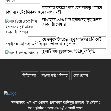
রাজনীতি করতে গিয়ে যেন দায়িত্ব পালনে
বিঘ্ন না ঘটে : চিকিৎসকদের প্রধানমন্ত্রী
লাখাইয়ে ৫৩৩ পিস ইয়াবাসহ দুই মাদক
ব্যবসায়ী গ্রেপ্তার
যে ডকুমেন্টারিতে আবু সাঈদের ছবি নেই,
সেটা কোনো ডকুমেন্টারি নয় : ভারপ্রাপ্ত রাষ্ট্রপতি
জুলাই গণঅভ্যুত্থানের দ্বিতীয় বর্ষপূর্তি
উপলক্ষে বানিয়াচংয়ে ১১ দলীয় ঐক্যের
গণমিছিল ও সমাবেশ
নীতিমালা
বাংলা কণ্ঠ পরিবার
যোগাযোগ
সংবিধান সংস্কার-সংশোধন ইস্যুতে অনড়
সরকার ও বিরোধী দল
সম্পাদকঃ এস এম খোকন, প্রকাশকঃ রাশিদুর রহমান
।
ই-মেইলঃ
বানিয়াচংয়ে জাতীয় পল্লী উন্নয়ন দিবস
banglakanthonews@gmail.com
পালিত