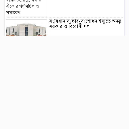
সংবিধান সংস্কার-সংশোধন ইস্যুতে অনড়
সরকার ও বিরোধী দল
বানিয়াচংয়ে জাতীয় পল্লী উন্নয়ন দিবস
পালিত
১২ কেজি এলপিজি সিলিন্ডারে দাম কমল
৩৫৭ টাকা
মাজারের দান ব্যবস্থাপনায় স্বচ্ছতা
আনতে প্রশাসনের তদারকি, ভক্তদের
মাঝে স্বস্তি
বেনজীরকে দ্রুত দেশে ফেরানোর প্রক্রিয়া