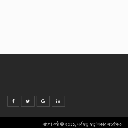
বাংলা কণ্ঠ © ২০১১, সর্বস্বত্ব স্বত্বাধিকার সংরক্ষিত।