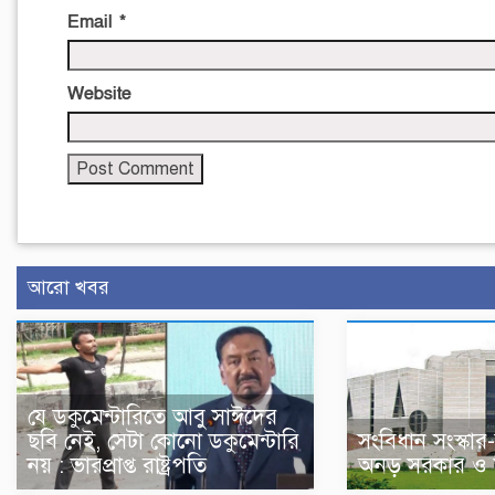
Email
*
Website
আরো খবর
যে ডকুমেন্টারিতে আবু সাঈদের
ছবি নেই, সেটা কোনো ডকুমেন্টারি
সংবিধান সংস্কার
নয় : ভারপ্রাপ্ত রাষ্ট্রপতি
অনড় সরকার ও 