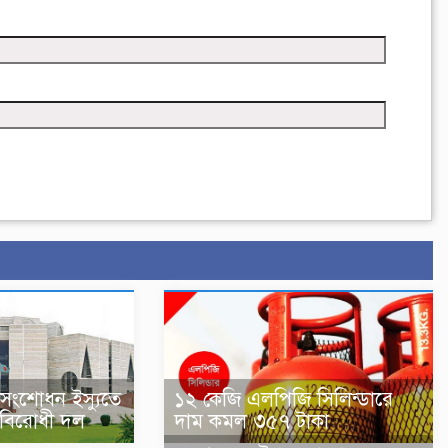
-সংশোধন ইস্যুতে
১২ কেজি এলপিজি সিলিন্ডারে
বিরোধী দল
দাম কমল ৩৫৭ টাকা