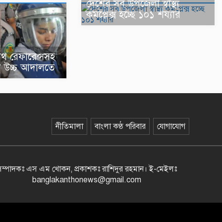
দেশের সব উপজেলা স্বাস্থ্য
কমপ্লেক্স হচ্ছে ১০১ শয্যার
ডেথ রেফারেন্সসহ
নথি উচ্চ আদালতে
নীতিমালা
বাংলা কণ্ঠ পরিবার
যোগাযোগ
সম্পাদকঃ এস এম খোকন, প্রকাশকঃ রাশিদুর রহমান
।
ই-মেইলঃ
banglakanthonews@gmail.com