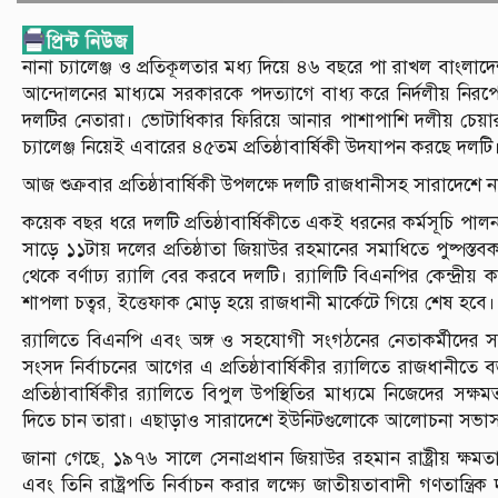
নানা চ্যালেঞ্জ ও প্রতিকূলতার মধ্য দিয়ে ৪৬ বছরে পা রাখল বাংল
আন্দোলনের মাধ্যমে সরকারকে পদত্যাগে বাধ্য করে নির্দলীয় নিরপেক
দলটির নেতারা। ভোটাধিকার ফিরিয়ে আনার পাশাপাশি দলীয় চেয়ারপা
চ্যালেঞ্জ নিয়েই এবারের ৪৫তম প্রতিষ্ঠাবার্ষিকী উদযাপন করছে দলটি
আজ শুক্রবার প্রতিষ্ঠাবার্ষিকী উপলক্ষে দলটি রাজধানীসহ সারাদেশে 
কয়েক বছর ধরে দলটি প্রতিষ্ঠাবার্ষিকীতে একই ধরনের কর্মসূচি 
সাড়ে ১১টায় দলের প্রতিষ্ঠাতা জিয়াউর রহমানের সমাধিতে পুষ্পস্তব
থেকে বর্ণাঢ্য র‌্যালি বের করবে দলটি। র‌্যালিটি বিএনপির কেন্দ্
শাপলা চত্বর, ইত্তেফাক মোড় হয়ে রাজধানী মার্কেটে গিয়ে শেষ হবে।
র‌্যালিতে বিএনপি এবং অঙ্গ ও সহযোগী সংগঠনের নেতাকর্মীদের সর্ব
সংসদ নির্বাচনের আগের এ প্রতিষ্ঠাবার্ষিকীর র‌্যালিতে রাজধানীতে 
প্রতিষ্ঠাবার্ষিকীর র‌্যালিতে বিপুল উপস্থিতির মাধ্যমে নিজেদের
দিতে চান তারা। এছাড়াও সারাদেশে ইউনিটগুলোকে আলোচনা সভাসহ বি
জানা গেছে, ১৯৭৬ সালে সেনাপ্রধান জিয়াউর রহমান রাষ্ট্রীয় ক্
এবং তিনি রাষ্ট্রপতি নির্বাচন করার লক্ষ্যে জাতীয়তাবাদী গণতান্ত্র