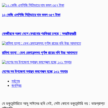
১২ কেজি এলপিজি সিলিন্ডারে দাম কমল ৩৫৭ টাকা
বেনজীরকে দ্রুত দেশে ফেরানোর প্রক্রিয়া চলছে : স্বরাষ্ট্রমন্ত্রী
রামিসা হত্যা : ডেথ রেফারেন্সসহ পূর্ণাঙ্গ রায়ের নথি উচ্চ আদালতে
দেশের সব উপজেলা স্বাস্থ্য কমপ্লেক্স হচ্ছে ১০১ শয্যার
সর্বশেষ
জনপ্রিয়
যে ডকুমেন্টারিতে আবু সাঈদের ছবি নেই, সেটা কোনো ডকুমেন্টারি নয় : ভারপ্রাপ্ত