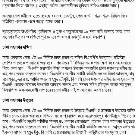
এ সময় বিএনপি ও অঙ্গ সহযোগী সংগঠনের নেতাকর্মীরা বেগম খালেদা জিয়ার মুক্তির দাবিতে
স্লোগান দিতে থাকেন। এছাড়া আটক নেতাকর্মীদের মুক্তির দাবিও জানান তারা।
এসময় নেতাকর্মীদের হাতে রয়েছে ব্যানার, ফেস্টুন, প্লে কার্ড। খণ্ড খণ্ড মিছিল নিয়ে
মতিঝিল এলাকায় এসে জড়ো হচ্ছে তারা।
দ্রব্যমূল্যের ঊর্ধ্বগতির প্রতিবাদে ও যুগপৎ আন্দোলনের ১০ দফা দাবি আদায়ে আজ ঢাকা
মহানগর উত্তর ও দক্ষিণে পৃথকভাবে পদযাত্রা কর্মসূচি করবে বিএনপি।
ঢাকা মহানগর দক্ষিণ
আজ শুক্রবার বেলা ২টা ৩০ মিনিটে ঢাকা মহানগর দক্ষিণ বিএনপি’র উদ্যোগে মতিঝিল
গোপিবাগ থেকে পদযাত্রা শুরু হবে। পদযাত্রাটি বিভিন্ন সড়ক প্রদক্ষিণ করে নয়াবাজারে
গিয়ে শেষ হবে। বিএনপি মহাসচিব মির্জা ফখরুল ইসলাম আলমগীর ঢাকা মহানগর দক্ষিণের
এই পদযাত্রার নেতৃত্ব দেবেন। বিএনপি’র জাতীয় স্থায়ী কমিটির সদস্য মির্জা আব্বাস, বাবু
গয়েশ্বর চন্দ্র রায়, আমির খসরু মাহমুদ চৌধুরী, বিএনপি ঢাকা মহানগর দক্ষিণের আহ্বায়ক ও
বিএনপি চেয়ারপারসনের উপদেষ্টা আবদুস সালাম এবং সদস্য সচিব রফিকুল আলম মজনুসহ
বিএনপি ও অঙ্গ-সহযোগী সংগঠনের নেতাকর্মীরা এই পদযাত্রায় অংশ নেবেন।
ঢাকা মহানগর উত্তর
আজ শুক্রবার বেলা ২টা ৩০ মিনিটে ঢাকা মহানগর উত্তর বিএনপি’র উদ্যোগে উত্তরা জসি
উদ্দিন মোড় থেকে শুরু হয়ে বিভিন্ন সড়ক প্রদক্ষিণ করে আব্দুল্লাহপুর বাসস্ট্যান্ডে গিয়ে শে
হবে। বিএনপি’র স্থায়ী কমিটির সদস্য ড. খন্দকার মোশাররফ হোসেন ঢাকা মহানগর উত্তরে
এই পদযাত্রার নেতৃত্ব দেবেন। বিএনপি’র জাতীয় স্থায়ী কমিটির সদস্য ড. আব্দুল মঈন খা
ইকবাল হাসান মাহমুদ টুকু, বিএনপি চেয়ারপারসনের উপদেষ্টা কাউন্সিলের সদস্য ও ঢাকা