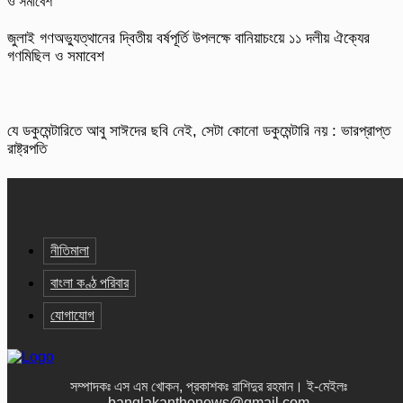
জুলাই গণঅভ্যুত্থানের দ্বিতীয় বর্ষপূর্তি উপলক্ষে বানিয়াচংয়ে ১১ দলীয় ঐক্যের
গণমিছিল ও সমাবেশ
যে ডকুমেন্টারিতে আবু সাঈদের ছবি নেই, সেটা কোনো ডকুমেন্টারি নয় : ভারপ্রাপ্ত
রাষ্ট্রপতি
নীতিমালা
বাংলা কণ্ঠ পরিবার
যোগাযোগ
সম্পাদকঃ এস এম খোকন, প্রকাশকঃ রাশিদুর রহমান
।
ই-মেইলঃ
banglakanthonews@gmail.com