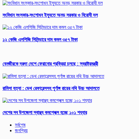
সংবিধান সংস্কার-সংশোধন ইস্যুতে অনড় সরকার ও বিরোধী দল
১২ কেজি এলপিজি সিলিন্ডারে দাম কমল ৩৫৭ টাকা
বেনজীরকে দ্রুত দেশে ফেরানোর প্রক্রিয়া চলছে : স্বরাষ্ট্রমন্ত্রী
রামিসা হত্যা : ডেথ রেফারেন্সসহ পূর্ণাঙ্গ রায়ের নথি উচ্চ আদালতে
দেশের সব উপজেলা স্বাস্থ্য কমপ্লেক্স হচ্ছে ১০১ শয্যার
সর্বশেষ
জনপ্রিয়