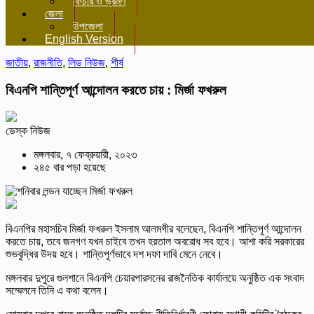
ফিচার ও ভ্রমণ
জেলা
উপজেলা
English Version
জাতীয়
,
রাজনীতি
,
লিড নিউজ
,
শীর্ষ
বিএনপি শান্তিপূর্ণ আন্দোলন করতে চায় : মির্জা ফখরুল
ডেস্ক নিউজ
মঙ্গলবার, ৭ ফেব্রুয়ারী, ২০২৩
২৪৫ বার পড়া হয়েছে
বিএনপির মহাসচিব মির্জা ফখরুল ইসলাম আলমগীর বলেছেন, বিএনপি শান্তিপূর্ণ আন্দোলন
করতে চায়, তবে জনগণ যখন চাইবে তখন হরতাল অবরোধ সব হবে। আশা করি সরকারের
শুভবুদ্ধির উদয় হবে। শান্তিপূর্ণভাবে দশ দফা দাবি মেনে নেবে।
মঙ্গলবার দুপুরে গুলশানে বিএনপি চেয়ারপারসনের রাজনৈতিক কার্যালয়ে অনুষ্ঠিত এক সংবাদ
সম্মেলনে তিনি এ কথা বলেন।