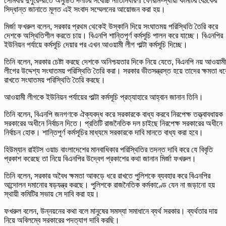
সোমবার দুপুরে-রাতে অনুষ্ঠিত দলটির সর্বোচ্চ নীতিনির্ধারণী ফোরাম-স্থায়ী কমিটির বৈঠকের
সিদ্ধান্ত জানাতে মূলত এই সংবাদ সম্মেলনের আয়োজন করা হয়।
মির্জা ফখরুল বলেন, সরকার প্রথম থেকেই উস্কানি দিয়ে সংঘাতময় পরিস্থিতি তৈরি করে
দেশকে অস্থিতিশীল করতে চায়। বিএনপি শান্তিপূর্ণ কর্মসূচি পালন করে যাচ্ছে। বিএনপির
ইউনিয়ন পর্যায়ে কর্মসূচি দেয়ার পর এখন আওয়ামী লীগ পাল্টা কর্মসূচি দিচ্ছে।
তিনি বলেন, সরকার চেষ্টা করছে দেশকে অনিশ্চয়তার দিকে নিয়ে যেতে, বিএনপি নয় আওয়ামী
লীগের উদ্দেশ্য সংঘাতময় পরিস্থিতি তৈরি করা। সরকার ভীতসন্ত্রস্ত হয়ে তাদের ক্ষমতা ধর
রাখতে সংঘাতময় পরিস্থিতি তৈরি করছে।
আওয়ামী লীগকে ইউনিয়ন পর্যায়ের পাল্টা কর্মসূচি প্রত্যাহারে আহ্বান জানান তিনি।
তিনি বলেন, বিএনপি জনগণকে ঐক্যবদ্ধ করে সরকারকে বাধ্য করবে নিরপেক্ষ তত্ত্বাবধায়ক
সরকারের অধীনে নির্বাচন দিতে। প্রতিটি রাজনৈতিক দল চাইছে নিরপেক্ষ সরকারের অধীনে
নির্বাচন হোক। শান্তিপূর্ণ কর্মসূচির মাধ্যমে সরকারকে দাবি মানতে বাধ্য করা হবে।
হিউম্যান রাইটস ওয়াচ বাংলাদেশের মানবাধিকার পরিস্থিতির তদন্ত দাবি করে যে বিবৃতি
প্রকাশ করেছে তা নিয়ে বিএনপির উদ্বেগ প্রকাশের কথা জানান মির্জা ফখরুল।
তিনি বলেন, সরকার অবৈধ ক্ষমতা আকড়ে ধরে রাখতে পুলিশকে ব্যবহার করে বিএনপির
আন্দোলন দমানোর ষড়যন্ত্র করছে। পুলিশকে রাজনৈতিক কর্মকাণ্ডে যেন না জড়ানো হয়
স্থায়ী কমিটির সভায় সে দাবি করা হয়।
ফখরুল বলেন, উন্নয়নের কথা বলে মানুষের সমস্যা সমাধানে ব্যর্থ সরকার। ব্যর্থতার দায়
নিয়ে অবিলম্বে সরকারের পদত্যাগ দাবি করছি।