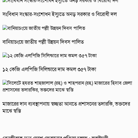
সংবিধান সংস্কার-সংশোধন ইস্যুতে অনড় সরকার ও বিরোধী দল
বানিয়াচংয়ে জাতীয় পল্লী উন্নয়ন দিবস পালিত
১২ কেজি এলপিজি সিলিন্ডারে দাম কমল ৩৫৭ টাকা
মাজারের দান ব্যবস্থাপনায় স্বচ্ছতা আনতে প্রশাসনের তদারকি, ভক্তদের
মাঝে স্বস্তি