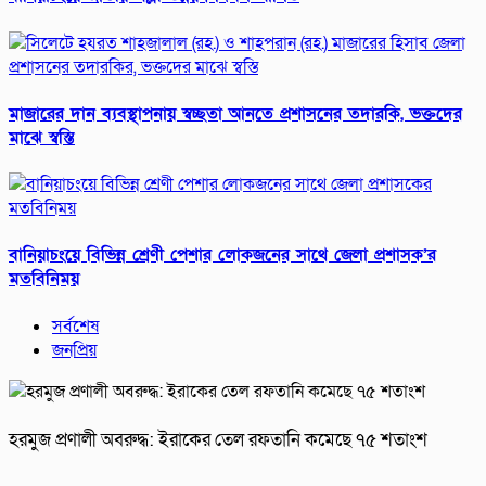
মাজারের দান ব্যবস্থাপনায় স্বচ্ছতা আনতে প্রশাসনের তদারকি, ভক্তদের
মাঝে স্বস্তি
বানিয়াচংয়ে বিভিন্ন শ্রেণী পেশার লোকজনের সাথে জেলা প্রশাসক’র
মতবিনিময়
সর্বশেষ
জনপ্রিয়
হরমুজ প্রণালী অবরুদ্ধ: ইরাকের তেল রফতানি কমেছে ৭৫ শতাংশ