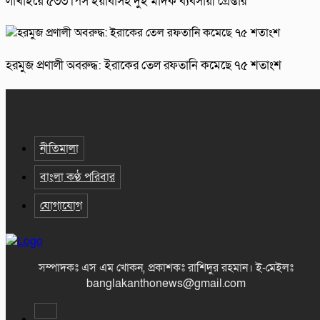
লাখাইয়ে ৫৩৩ পিস ইয়াবাসহ দুই মাদক ব্যবসায়ী গ্রেপ্তার
হরমুজ প্রণালী অবরুদ্ধ: ইরাকের তেল রফতানি কমেছে ৭৫ শতাংশ
নীতিমালা
বাংলা কণ্ঠ পরিবার
যোগাযোগ
সম্পাদকঃ এস এম খোকন, প্রকাশকঃ রাশিদুর রহমান
।
ই-মেইলঃ
banglakanthonews@gmail.com