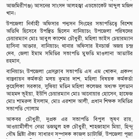
আজমিরীগঞ্জ) আসনের সাংসদ আলহ্জ্বা এডভোকেট আব্দুল মজিদ
খান।
উপজেলা নির্বাহী অফিসার পদ্মসন সিংহের সভাপতিত্বে বিশেষ
অতিথি হিসেবে উপস্থিত ছিলেন বানিয়াচং উপজেলা পরিষদের
চেয়ারম্যান মোঃ আবুল কাশেম চৌধুরী, মহিলা ভাইস চেয়ারম্যান
হাসিনা আক্তার, বানিয়াচং থানার অফিসার ইনচার্জ অজয় চন্দ্র
দেব, জেলা ইমাম সমিতির সভাপতি মুফতি মাওলানা আতাউর
রহমান,
বানিয়াচং উপজেলা প্রেসক্লাব সভাপতি এস এম খোকন, প্রকল্প
বাস্তবায়ন কর্মকর্তা মলয় কুমার দাশ, মহিলা বিষয়ক কর্মকর্তা
কুহেলিকা সরকার, সুফিয়া মতিন মহিলা কলেজর অধ্যক্ষ সুলতান
আহমদ ভূইয়া, ইউপি চেয়ারম্যান মোঃ আনোয়ার হোসেন, হাফেজ
মোঃ শামরুল ইসলাম, মোঃ এরশাদ আলী, প্রধান শিক্ষক সমিতির
সভাপতি গোলাম
আকবর চৌধুরী, দুপ্রক এর সভাপতি বিপুল ভূষণ রায়,
আওয়ামীলীগ নেতা তজম্মুল হক চৌধুরী, শাহজাহান মিয়া, হিন্দু
বৌদ্ব খ্রিষ্টা ঐক্য সাধারণ সম্পাদক কাজল চ্যাটার্জি, উপজেলা পূজা