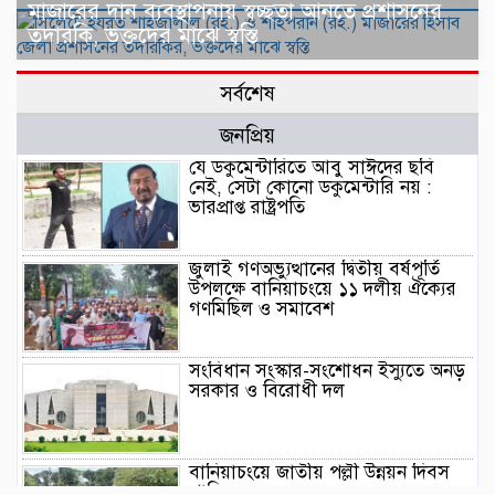
মাজারের দান ব্যবস্থাপনায় স্বচ্ছতা আনতে প্রশাসনের
তদারকি, ভক্তদের মাঝে স্বস্তি
সর্বশেষ
জনপ্রিয়
যে ডকুমেন্টারিতে আবু সাঈদের ছবি
নেই, সেটা কোনো ডকুমেন্টারি নয় :
ভারপ্রাপ্ত রাষ্ট্রপতি
জুলাই গণঅভ্যুত্থানের দ্বিতীয় বর্ষপূর্তি
উপলক্ষে বানিয়াচংয়ে ১১ দলীয় ঐক্যের
গণমিছিল ও সমাবেশ
সংবিধান সংস্কার-সংশোধন ইস্যুতে অনড়
সরকার ও বিরোধী দল
বানিয়াচংয়ে জাতীয় পল্লী উন্নয়ন দিবস
পালিত