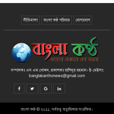
১২ কেজি এলপিজি সিলিন্ডারে দাম কমল
নীতিমালা
বাংলা কণ্ঠ পরিবার
যোগাযোগ
৩৫৭ টাকা
মাজারের দান ব্যবস্থাপনায় স্বচ্ছতা
আনতে প্রশাসনের তদারকি, ভক্তদের
মাঝে স্বস্তি
সম্পাদকঃ এস এম খোকন, প্রকাশকঃ রাশিদুর রহমান
।
ই-মেইলঃ
banglakanthonews@gmail.com
বেনজীরকে দ্রুত দেশে ফেরানোর প্রক্রিয়া
চলছে : স্বরাষ্ট্রমন্ত্রী
রামিসা হত্যা : ডেথ রেফারেন্সসহ পূর্ণাঙ্গ
রায়ের নথি উচ্চ আদালতে
বাংলা কণ্ঠ © ২০১১, সর্বস্বত্ব স্বত্বাধিকার সংরক্ষিত।