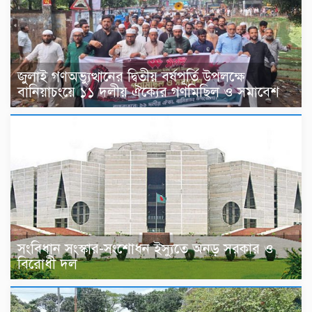
জুলাই গণঅভ্যুত্থানের দ্বিতীয় বর্ষপূর্তি উপলক্ষে
বানিয়াচংয়ে ১১ দলীয় ঐক্যের গণমিছিল ও সমাবেশ
সংবিধান সংস্কার-সংশোধন ইস্যুতে অনড় সরকার ও
বিরোধী দল