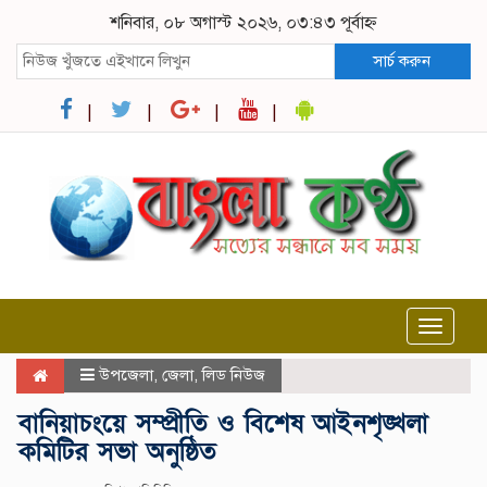
শনিবার, ০৮ অগাস্ট ২০২৬, ০৩:৪৩ পূর্বাহ্ন
সার্চ করুন
Toggle
navigat
উপজেলা
,
জেলা
,
লিড নিউজ
বানিয়াচংয়ে সম্প্রীতি ও বিশেষ আইনশৃঙ্খলা
কমিটির সভা অনুষ্ঠিত