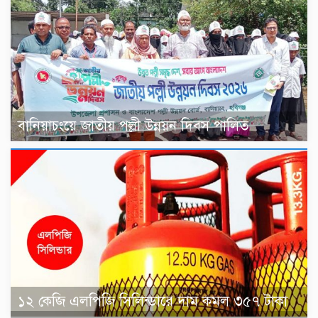
বানিয়াচংয়ে জাতীয় পল্লী উন্নয়ন দিবস পালিত
১২ কেজি এলপিজি সিলিন্ডারে দাম কমল ৩৫৭ টাকা