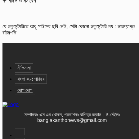
গণমিছিল ও সমাবেশ
যে ডকুমেন্টারিতে আবু সাঈদের ছবি নেই, সেটা কোনো ডকুমেন্টারি নয় : ভারপ্রাপ্ত
রাষ্ট্রপতি
নীতিমালা
বাংলা কণ্ঠ পরিবার
যোগাযোগ
সম্পাদকঃ এস এম খোকন, প্রকাশকঃ রাশিদুর রহমান
।
ই-মেইলঃ
banglakanthonews@gmail.com