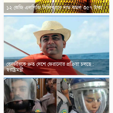
১২ কেজি এলপিজি সিলিন্ডারে দাম কমল ৩৫৭ টাকা
বেনজীরকে দ্রুত দেশে ফেরানোর প্রক্রিয়া চলছে :
স্বরাষ্ট্রমন্ত্রী