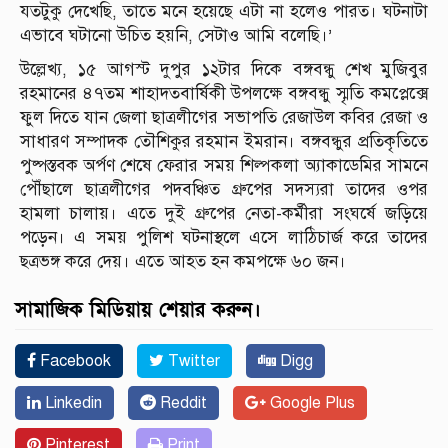
যতটুকু দেখেছি, তাতে মনে হয়েছে এটা না হলেও পারত। ঘটনাটা
এভাবে ঘটানো উচিত হয়নি, সেটাও আমি বলেছি।’
উল্লেখ্য, ১৫ আগস্ট দুপুর ১২টার দিকে বঙ্গবন্ধু শেখ মুজিবুর
রহমানের ৪৭তম শাহাদতবার্ষিকী উপলক্ষে বঙ্গবন্ধু স্মৃতি কমপ্লেক্সে
ফুল দিতে যান জেলা ছাত্রলীগের সভাপতি রেজাউল কবির রেজা ও
সাধারণ সম্পাদক তৌশিকুর রহমান ইমরান। বঙ্গবন্ধুর প্রতিকৃতিতে
পুষ্পস্তবক অর্পণ শেষে ফেরার সময় শিল্পকলা অ্যাকাডেমির সামনে
পৌঁছালে ছাত্রলীগের পদবঞ্চিত গ্রুপের সদস্যরা তাদের ওপর
হামলা চালায়। এতে দুই গ্রুপের নেতা-কর্মীরা সংঘর্ষে জড়িয়ে
পড়েন। এ সময় পুলিশ ঘটনাস্থলে এসে লাঠিচার্জ করে তাদের
ছত্রভঙ্গ করে দেয়। এতে আহত হন কমপক্ষে ৬০ জন।
সামাজিক মিডিয়ায় শেয়ার করুন।
Facebook
Twitter
Digg
Linkedin
Reddit
Google Plus
Pinterest
Print