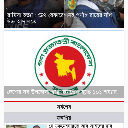
রামিসা হত্যা : ডেথ রেফারেন্সসহ পূর্ণাঙ্গ রায়ের নথি
উচ্চ আদালতে
দেশের সব উপজেলা স্বাস্থ্য কমপ্লেক্স হচ্ছে ১০১ শয্যার
সর্বশেষ
জনপ্রিয়
যে ডকুমেন্টারিতে আবু সাঈদের ছবি