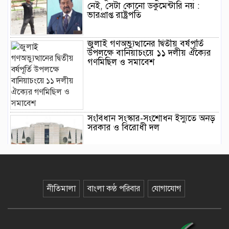
নেই, সেটা কোনো ডকুমেন্টারি নয় :
ভারপ্রাপ্ত রাষ্ট্রপতি
জুলাই গণঅভ্যুত্থানের দ্বিতীয় বর্ষপূর্তি
উপলক্ষে বানিয়াচংয়ে ১১ দলীয় ঐক্যের
গণমিছিল ও সমাবেশ
সংবিধান সংস্কার-সংশোধন ইস্যুতে অনড়
সরকার ও বিরোধী দল
বানিয়াচংয়ে জাতীয় পল্লী উন্নয়ন দিবস
পালিত
নীতিমালা
বাংলা কণ্ঠ পরিবার
যোগাযোগ
১২ কেজি এলপিজি সিলিন্ডারে দাম কমল
৩৫৭ টাকা