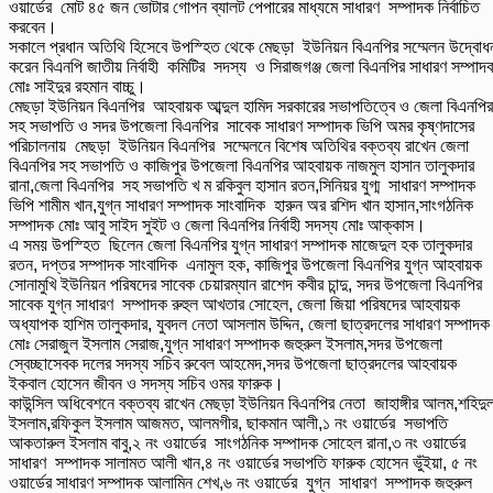
ওয়ার্ডের মোট ৪৫ জন ভোটার গোপন ব্যালট পেপারের মাধ্যমে সাধারণ সম্পাদক নির্বাচিত
করবেন।
সকালে প্রধান অতিথি হিসেবে উপস্হিত থেকে মেছড়া ইউনিয়ন বিএনপির সম্মেলন উদ্বোধ
করেন বিএনপি জাতীয় নির্বাহী কমিটির সদস্য ও সিরাজগঞ্জ জেলা বিএনপির সাধারণ সম্পাদ
মোঃ সাইদুর রহমান বাচ্চু।
মেছড়া ইউনিয়ন বিএনপির আহবায়ক আব্দুল হামিদ সরকারের সভাপতিত্বে ও জেলা বিএনপির
সহ সভাপতি ও সদর উপজেলা বিএনপির সাবেক সাধারণ সম্পাদক ভিপি অমর কৃষ্ণদাসের
পরিচালনায় মেছড়া ইউনিয়ন বিএনপির সম্মেলনে বিশেষ অতিথির বক্তব্য রাখেন জেলা
বিএনপির সহ সভাপতি ও কাজিপুর উপজেলা বিএনপির আহবায়ক নাজমুল হাসান তালুকদার
রানা,জেলা বিএনপির সহ সভাপতি খ ম রকিবুল হাসান রতন,সিনিয়র যুগ্ম সাধারণ সম্পাদক
ভিপি শামীম খান,যুগ্ন সাধারণ সম্পাদক সাংবাদিক হারুন অর রশিদ খান হাসান,সাংগঠনিক
সম্পাদক মোঃ আবু সাইদ সুইট ও জেলা বিএনপির নির্বাহী সদস্য মোঃ আক্কাস।
এ সময় উপস্হিত ছিলেন জেলা বিএনপির যুগ্ন সাধারণ সম্পাদক মাজেদুল হক তালুকদার
রতন, দপ্তর সম্পাদক সাংবাদিক এনামুল হক, কাজিপুর উপজেলা বিএনপির যুগ্ন আহবায়ক
সোনামুখি ইউনিয়ন পরিষদের সাবেক চেয়ারম্যান রাশেদ কবীর চান্দু, সদর উপজেলা বিএনপির
সাবেক যুগ্ন সাধারণ সম্পাদক রুহুল আখতার সোহেল, জেলা জিয়া পরিষদের আহবায়ক
অধ্যাপক হাশিম তালুকদার, যুবদল নেতা আসলাম উদ্দিন, জেলা ছাত্রদলের সাধারণ সম্পাদক
মোঃ সেরাজুল ইসলাম সেরাজ,যুগ্ন সাধারণ সম্পাদক জহুরুল ইসলাম,সদর উপজেলা
স্বেচ্ছাসেবক দলের সদস্য সচিব রুবেল আহমেদ,সদর উপজেলা ছাত্রদলের আহবায়ক
ইকবাল হোসেন জীবন ও সদস্য সচিব ওমর ফারুক।
কাউন্সিল অধিবেশনে বক্তব্য রাখেন মেছড়া ইউনিয়ন বিএনপির নেতা জাহাঙ্গীর আলম,শহিদ
ইসলাম,রফিকুল ইসলাম আজমত, আলমগীর, ছাকমান আলী,১ নং ওয়ার্ডের সভাপতি
আকতারুল ইসলাম বাবু,২ নং ওয়ার্ডের সাংগঠনিক সম্পাদক সোহেল রানা,৩ নং ওয়ার্ডের
সাধারণ সম্পাদক সালামত আলী খান,৪ নং ওয়ার্ডের সভাপতি ফারুক হোসেন ভুঁইয়া, ৫ নং
ওয়ার্ডের সাধারণ সম্পাদক আলামিন শেখ,৬ নং ওয়ার্ডের যুগ্ন সাধারণ সম্পাদক জহুরুল