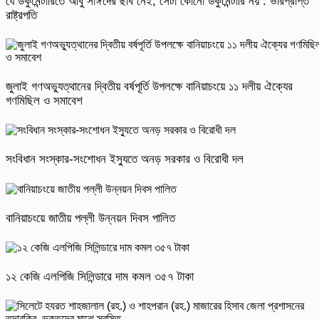
যে ডকুমেন্টারিতে আবু সাঈদের ছবি নেই, সেটা কোনো ডকুমেন্টারি নয় : ভারপ্রাপ্ত
রাষ্ট্রপতি
জুলাই গণঅভ্যুত্থানের দ্বিতীয় বর্ষপূর্তি উপলক্ষে বানিয়াচংয়ে ১১ দলীয় ঐক্যের
গণমিছিল ও সমাবেশ
সংবিধান সংস্কার-সংশোধন ইস্যুতে অনড় সরকার ও বিরোধী দল
বানিয়াচংয়ে জাতীয় পল্লী উন্নয়ন দিবস পালিত
১২ কেজি এলপিজি সিলিন্ডারে দাম কমল ৩৫৭ টাকা