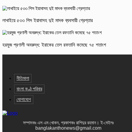
লাখাইয়ে ৫৩৩ পিস ইয়াবাসহ দুই মাদক ব্যবসায়ী গ্রেপ্তার
হরমুজ প্রণালী অবরুদ্ধ: ইরাকের তেল রফতানি কমেছে ৭৫ শতাংশ
নীতিমালা
বাংলা কণ্ঠ পরিবার
যোগাযোগ
সম্পাদকঃ এস এম খোকন, প্রকাশকঃ রাশিদুর রহমান
।
ই-মেইলঃ
banglakanthonews@gmail.com