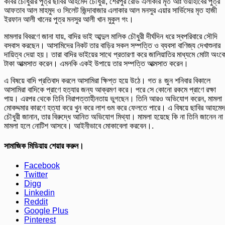
কবির চৌধুরীর পুত্র ছাবির আহমেদ চৌধুরী, শেরপুর রোড এলাকার মৃত আঃ ওয়াহাবের পুত্র
আফতাব আল মাহমুদ ও সিলেট জিন্দাবাজার এলাকার আল মনসুর এয়ার সার্ভিসের মৃত হাজী
ইরফান আলী খানের পুত্র মনসুর আলী খান মুকুল গং।
মামলার বিবরণে জানা যায়, বাদির ভাই আব্দুল মালিক চৌধুরী দীর্ঘদিন ধরে স্বপরিবারে সৌদি
বসবাস করছেন। আসামিদের নিকট তার বাড়ির সকল সম্পত্তি ও ব্যবসা বাণিজ্য দেখাশুনার
দায়িত্ব দেয়া হয়। তারা বাদির ভাইয়ের সাথে প্রতারণা করে জালিয়াতির মাধ্যমে মোটা অংক
টাকা আত্মসাত করেন। এমনকি একই উপায়ে তার সম্পত্তি আত্মসাত করেন।
এ বিষয়ে বাদি প্রতিবাদ করলে আসামিরা ক্ষিপ্ত হয়ে উঠে। গত ৪ জুন শনিবার বিকালে
আসামিরা বাদিকে প্রাণে হত্যার জন্য আক্রমণ করে। পরে সে কোনো রকমে প্রাণে রক্ষা
পায়। এরপর থেকে তিনি নিরাপত্তাহীনতায় ভুগছেন। তিনি আরও অভিযোগ করেন, মামলা
মোকদ্দমার কারণে হত্যা করে খুন করে লাশ গুম করে ফেলতে পারে। এ বিষয়ে ছাবির আহমেদ
চৌধুরী জানান, তার বিরুদ্ধে আনিত অভিযোগ মিথ্যা। মামলা হয়েছে কি না তিনি জানেন ন
মামলা হলে নোটিশ আসবে। আইনীভাবে মোকাবেলা করবেন।.
সামাজিক মিডিয়ায় শেয়ার করুন।
Facebook
Twitter
Digg
Linkedin
Reddit
Google Plus
Pinterest