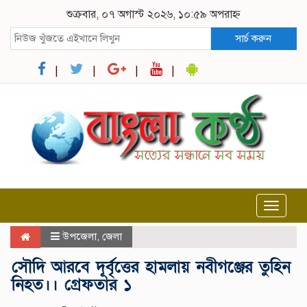
শুক্রবার, ০৭ অগাস্ট ২০২৬, ১০:৫৯ অপরাহ্ন
সার্চ করুন
Toggle
navigat
উপজেলা
,
জেলা
সৌদি আরবে দূর্বৃত্তের হামলায় নবীগঞ্জের তুহিন
নিহত।। গ্রেফতার ১