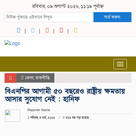
রবিবার, ০৯ অগাস্ট ২০২৬, ১১:১৯ পূর্বাহ্ন
সার্চ করুন
Toggle
navigat
জেলা
,
রাজনীতি
বিএনপির আগামী ৫০ বছরেও রাষ্ট্রীয় ক্ষমতায়
আসার সুযোগ নেই : হানিফ
Reporter Name
শনিবার, ৫ মার্চ, ২০২২
৩২৯ বার পড়া হয়েছে