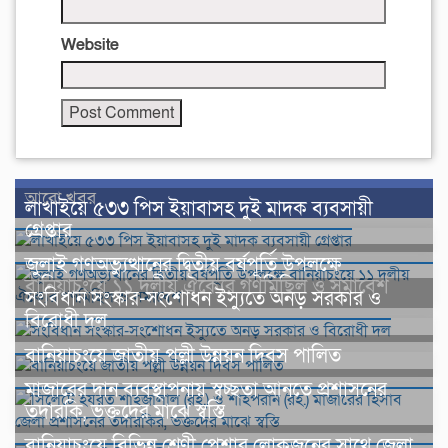
Website
আরো খবর
লাখাইয়ে ৫৩৩ পিস ইয়াবাসহ দুই মাদক ব্যবসায়ী
গ্রেপ্তার
জুলাই গণঅভ্যুত্থানের দ্বিতীয় বর্ষপূর্তি উপলক্ষে
বানিয়াচংয়ে ১১ দলীয় ঐক্যের গণমিছিল ও সমাবেশ
সংবিধান সংস্কার-সংশোধন ইস্যুতে অনড় সরকার ও
বিরোধী দল
বানিয়াচংয়ে জাতীয় পল্লী উন্নয়ন দিবস পালিত
মাজারের দান ব্যবস্থাপনায় স্বচ্ছতা আনতে প্রশাসনের
তদারকি, ভক্তদের মাঝে স্বস্তি
বানিয়াচংয়ে বিভিন্ন শ্রেণী পেশার লোকজনের সাথে জেলা