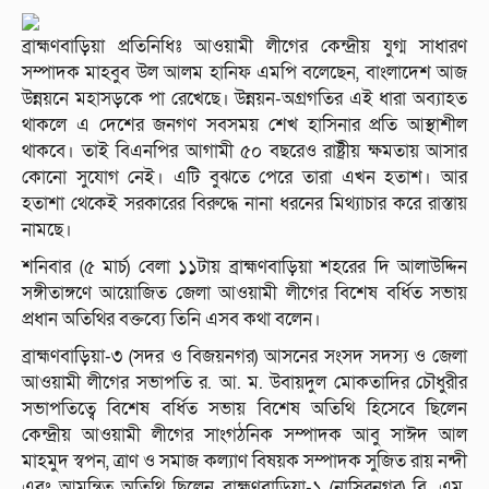
ব্রাহ্মণবাড়িয়া প্রতিনিধিঃ আওয়ামী লীগের কেন্দ্রীয় যুগ্ম সাধারণ
সম্পাদক মাহবুব উল আলম হানিফ এমপি বলেছেন, বাংলাদেশ আজ
উন্নয়নে মহাসড়কে পা রেখেছে। উন্নয়ন-অগ্রগতির এই ধারা অব্যাহত
থাকলে এ দেশের জনগণ সবসময় শেখ হাসিনার প্রতি আস্থাশীল
থাকবে। তাই বিএনপির আগামী ৫০ বছরেও রাষ্ট্রীয় ক্ষমতায় আসার
কোনো সুযোগ নেই। এটি বুঝতে পেরে তারা এখন হতাশ। আর
হতাশা থেকেই সরকারের বিরুদ্ধে নানা ধরনের মিথ্যাচার করে রাস্তায়
নামছে।
শনিবার (৫ মার্চ) বেলা ১১টায় ব্রাহ্মণবাড়িয়া শহরের দি আলাউদ্দিন
সঙ্গীতাঙ্গণে আয়োজিত জেলা আওয়ামী লীগের বিশেষ বর্ধিত সভায়
প্রধান অতিথির বক্তব্যে তিনি এসব কথা বলেন।
ব্রাহ্মণবাড়িয়া-৩ (সদর ও বিজয়নগর) আসনের সংসদ সদস্য ও জেলা
আওয়ামী লীগের সভাপতি র. আ. ম. উবায়দুল মোকতাদির চৌধুরীর
সভাপতিত্বে বিশেষ বর্ধিত সভায় বিশেষ অতিথি হিসেবে ছিলেন
কেন্দ্রীয় আওয়ামী লীগের সাংগঠনিক সম্পাদক আবু সাঈদ আল
মাহমুদ স্বপন, ত্রাণ ও সমাজ কল্যাণ বিষয়ক সম্পাদক সুজিত রায় নন্দী
এবং আমন্ত্রিত অতিথি ছিলেন ব্রাহ্মণবাড়িয়া-১ (নাসিরনগর) বি. এম.