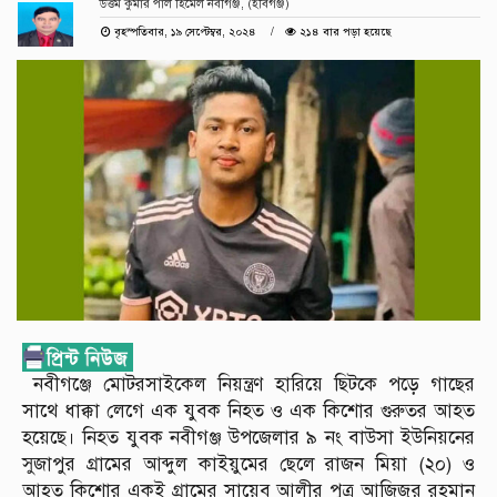
উত্তম কুমার পাল হিমেল নবীগঞ্জ, (হবিগঞ্জ)
বৃহস্পতিবার, ১৯ সেপ্টেম্বর, ২০২৪
২১৪ বার পড়া হয়েছে
নবীগঞ্জে মোটরসাইকেল নিয়ন্ত্রণ হারিয়ে ছিটকে পড়ে গাছের
সাথে ধাক্কা লেগে এক যুবক নিহত ও এক কিশোর গুরুতর আহত
হয়েছে। নিহত যুবক নবীগঞ্জ উপজেলার ৯ নং বাউসা ইউনিয়নের
সুজাপুর গ্রামের আব্দুল কাইয়ুমের ছেলে রাজন মিয়া (২০) ও
আহত কিশোর একই গ্রামের সায়েব আলীর পুত্র আজিজুর রহমান