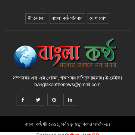
৩৫৭ টাকা
নীতিমালা
বাংলা কণ্ঠ পরিবার
যোগাযোগ
মাজারের দান ব্যবস্থাপনায় স্বচ্ছতা
আনতে প্রশাসনের তদারকি, ভক্তদের
মাঝে স্বস্তি
বেনজীরকে দ্রুত দেশে ফেরানোর প্রক্রিয়া
চলছে : স্বরাষ্ট্রমন্ত্রী
সম্পাদকঃ এস এম খোকন, প্রকাশকঃ রাশিদুর রহমান
।
ই-মেইলঃ
রামিসা হত্যা : ডেথ রেফারেন্সসহ পূর্ণাঙ্গ
banglakanthonews@gmail.com
রায়ের নথি উচ্চ আদালতে
বানিয়াচংয়ে বিভিন্ন শ্রেণী পেশার
লোকজনের সাথে জেলা প্রশাসক’র
মতবিনিময়
বাংলা কণ্ঠ © ২০১১, সর্বস্বত্ব স্বত্বাধিকার সংরক্ষিত।