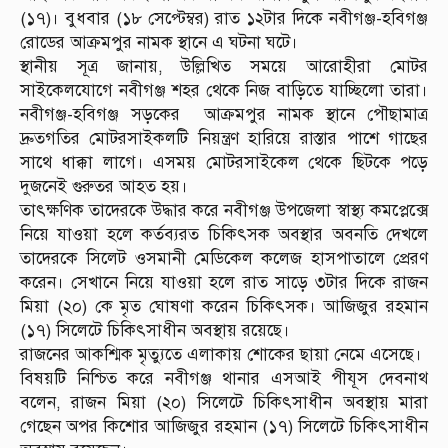
(১৭)। বুধবার (১৮ সেপ্টেম্বর) রাত ১২টার দিকে নবীগঞ্জ-হবিগঞ্জ
রোডের আক্রমপুর নামক স্থানে এ ঘটনা ঘটে।
স্থানীয় সূত্র জানায়, উল্লিখিত সময়ে আরোহীরা মোটর
সাইকেলযোগে নবীগঞ্জ শহর থেকে নিজ বাড়িতে যাচ্ছিলো তারা।
নবীগঞ্জ-হবিগঞ্জ সড়কের আক্রমপুর নামক স্থানে পৌছামাত্র
দ্রুতগতির মোটরসাইকলটি নিয়ন্ত্রণ হারিয়ে রাস্তার পাশে গাছের
সাথে ধাক্কা লাগে। এসময় মোটরসাইকেল থেকে ছিটকে পড়ে
দুজনেই গুরুতর আহত হয়।
তাৎক্ষণিক তাদেরকে উদ্ধার করে নবীগঞ্জ উপজেলা স্বাস্থ্য কমপ্লেক্সে
নিয়ে যাওয়া হলে কর্তব্যরত চিকিৎসক অবস্থার অবনতি দেখলে
তাদেরকে সিলেট ওসমানী মেডিকেল কলেজ হাসপাতালে প্রেরণ
করেন। সেখানে নিয়ে যাওয়া হলে রাত সাড়ে ৩টার দিকে রাজন
মিয়া (২০) কে মৃত ঘোষণা করেন চিকিৎসক। আজিজুর রহমান
(১৭) সিলেটে চিকিৎসাধীন অবস্থায় রয়েছে।
রাজনের আকশ্মিক মৃত্যুতে এলাকায় শোকের ছায়া নেমে এসেছে।
বিষয়টি নিশ্চিত করে নবীগঞ্জ থানার এসআই পীযূস দেবনাথ
বলেন, রাজন মিয়া (২০) সিলেটে চিকিৎসাধীন অবস্থায় মারা
গেছেন অপর কিশোর আজিজুর রহমান (১৭) সিলেটে চিকিৎসাধীন