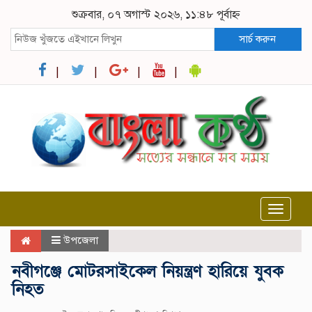
শুক্রবার, ০৭ অগাস্ট ২০২৬, ১১:৪৮ পূর্বাহ্ন
সার্চ করুন
Toggle
navigat
উপজেলা
নবীগঞ্জে মোটরসাইকেল নিয়ন্ত্রণ হারিয়ে যুবক
নিহত