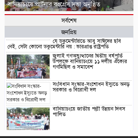
বানিয়াচংয়ে পার্টনার কংগ্রেস সভা অনুষ্ঠিত
সর্বশেষ
জনপ্রিয়
যে ডকুমেন্টারিতে আবু সাঈদের ছবি
নেই, সেটা কোনো ডকুমেন্টারি নয় : ভারপ্রাপ্ত রাষ্ট্রপতি
জুলাই গণঅভ্যুত্থানের দ্বিতীয় বর্ষপূর্তি
উপলক্ষে বানিয়াচংয়ে ১১ দলীয় ঐক্যের
গণমিছিল ও সমাবেশ
সংবিধান সংস্কার-সংশোধন ইস্যুতে অনড়
সরকার ও বিরোধী দল
বানিয়াচংয়ে জাতীয় পল্লী উন্নয়ন দিবস
পালিত
১২ কেজি এলপিজি সিলিন্ডারে দাম কমল