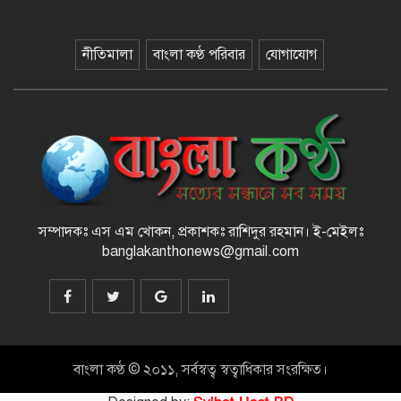
নীতিমালা
বাংলা কণ্ঠ পরিবার
যোগাযোগ
সংবিধান সংস্কার-সংশোধন ইস্যুতে অনড়
সরকার ও বিরোধী দল
বানিয়াচংয়ে জাতীয় পল্লী উন্নয়ন দিবস
পালিত
সম্পাদকঃ এস এম খোকন, প্রকাশকঃ রাশিদুর রহমান
।
ই-মেইলঃ
banglakanthonews@gmail.com
১২ কেজি এলপিজি সিলিন্ডারে দাম কমল
৩৫৭ টাকা
মাজারের দান ব্যবস্থাপনায় স্বচ্ছতা
আনতে প্রশাসনের তদারকি, ভক্তদের
মাঝে স্বস্তি
বাংলা কণ্ঠ © ২০১১, সর্বস্বত্ব স্বত্বাধিকার সংরক্ষিত।