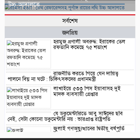
উচ্চ আদালতে
সর্বশেষ
জনপ্রিয়
হরমুজ প্রণালী অবরুদ্ধ: ইরাকের তেল
রফতানি কমেছে ৭৫ শতাংশ
রাজনীতি করতে গিয়ে যেন দায়িত্ব
পালনে বিঘ্ন না ঘটে : চিকিৎসকদের প্রধানমন্ত্রী
লাখাইয়ে ৫৩৩ পিস ইয়াবাসহ দুই
মাদক ব্যবসায়ী গ্রেপ্তার
যে ডকুমেন্টারিতে আবু সাঈদের ছবি
নেই, সেটা কোনো ডকুমেন্টারি নয় : ভারপ্রাপ্ত রাষ্ট্রপতি
জুলাই গণঅভ্যুত্থানের দ্বিতীয় বর্ষপূর্তি
উপলক্ষে বানিয়াচংয়ে ১১ দলীয় ঐক্যের
গণমিছিল ও সমাবেশ