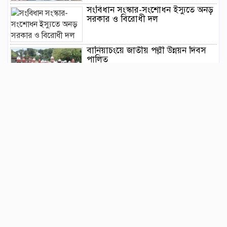
সংবিধান সংস্কার-সংশোধন ইস্যুতে অনড়
সরকার ও বিরোধী দল
বানিয়াচংয়ে জাতীয় পল্লী উন্নয়ন দিবস
পালিত
১২ কেজি এলপিজি সিলিন্ডারে দাম কমল
৩৫৭ টাকা
মাজারের দান ব্যবস্থাপনায় স্বচ্ছতা
আনতে প্রশাসনের তদারকি, ভক্তদের
মাঝে স্বস্তি
বেনজীরকে দ্রুত দেশে ফেরানোর প্রক্রিয়া
চলছে : স্বরাষ্ট্রমন্ত্রী