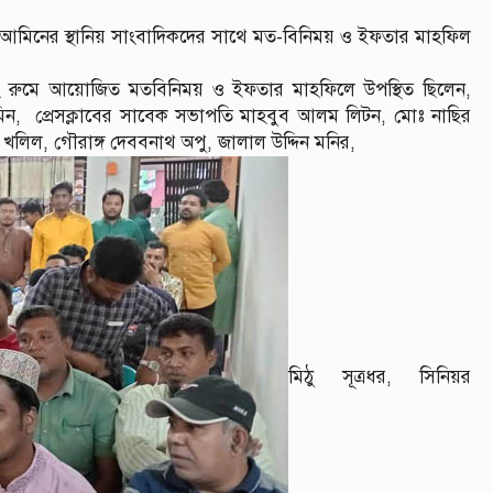
আল-আমিনের স্থানিয় সাংবাদিকদের সাথে মত-বিনিময় ও ইফতার মাহফিল
িং রুমে আয়োজিত মতবিনিময় ও ইফতার মাহফিলে উপস্থিত ছিলেন,
ন, প্রেসক্লাবের সাবেক সভাপতি মাহবুব আলম লিটন, মোঃ নাছির
মান খলিল, গৌরাঙ্গ দেববনাথ অপু, জালাল উদ্দিন মনির,
মিঠু সূত্রধর, সিনিয়র