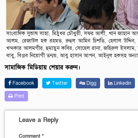
সাংবাদিক সুভাষ সাহা, মিঠুধর চৌধুরী, সফর আলী, খান জাহান আল
আলম, রেজাউল হক রহমত, রুহুল আমিন চিশতি, হেলাল উদ্দিন, 
খন্দকার আলমগীর, হুমায়ুন কবির, সোহেল রানা, জহিরুল ইসলাম, ম
বাবু, বিপ্লব নিয়োগী তন্ময়, আবু হাসান আপন, আইনুল হকসহ অন্যা
সামাজিক মিডিয়ায় শেয়ার করুন।
Facebook
Twitter
Digg
Linkedin
Print
Leave a Reply
Comment
*