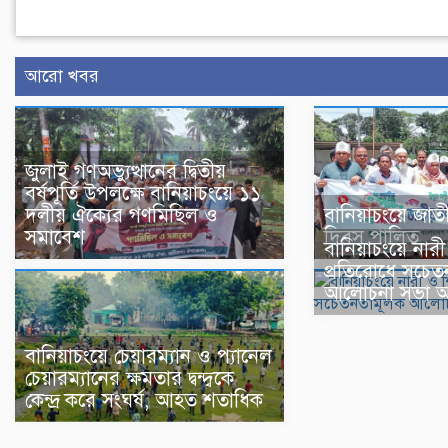
আরো খবর
জুলাই গণঅভ্যুত্থানের দ্বিতীয়
বর্ষপূর্তি উপলক্ষে বানিয়াচংয়ে ১১
দলীয় ঐক্যের গণমিছিল ও
বানিয়াচংয়ে জাতীয়
সমাবেশ
দিবস পালিত
বানিয়াচংয়ে নারী 
প্রতিরোধে সচে
আলোচনা সভা অনু
বানিয়াচংয়ে চেয়ারম্যান ও প্যানেল
চেয়ারম্যানের ক্ষমতার দ্বন্দ্বকে
কেন্দ্র করে সংঘর্ষ, আহত শতাধিক