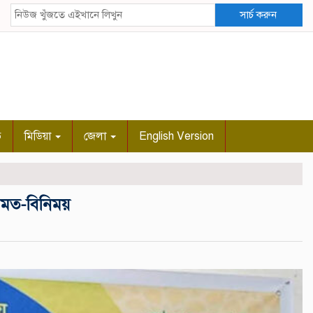
সার্চ করুন
ি
মিডিয়া
জেলা
English Version
র মত-বিনিময়