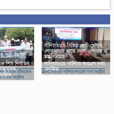
বানিয়াচংয়ে বিভিন্ন শ্রেণী পেশার
লোকজনের সাথে জেলা প্রশাসক’র
 পল্লী উন্নয়ন
মতবিনিময়
ও শিশু নির্যাতন
বানিয়াচংয়ে পার্টনার কংগ্রেস সভা
তনতামূলক
অনুষ্ঠিত
ষ্ঠিত