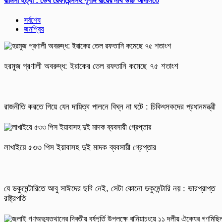
রামিসা হত্যা : ডেথ রেফারেন্সসহ পূর্ণাঙ্গ রায়ের নথি উচ্চ আদালতে
সর্বশেষ
জনপ্রিয়
হরমুজ প্রণালী অবরুদ্ধ: ইরাকের তেল রফতানি কমেছে ৭৫ শতাংশ
রাজনীতি করতে গিয়ে যেন দায়িত্ব পালনে বিঘ্ন না ঘটে : চিকিৎসকদের প্রধানমন্ত্রী
লাখাইয়ে ৫৩৩ পিস ইয়াবাসহ দুই মাদক ব্যবসায়ী গ্রেপ্তার
যে ডকুমেন্টারিতে আবু সাঈদের ছবি নেই, সেটা কোনো ডকুমেন্টারি নয় : ভারপ্রাপ্ত
রাষ্ট্রপতি