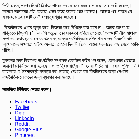
তিনি বলেন, পরপর তিনটি নির্বাচন গায়ের জোরে করে সরকার ভাবছে, তারা জয়ী হয়েছে।
আসলে সরকারের যেটা হয়েছে, সেটা হচ্ছে তাদের চরম পরাজয়। পরাজয় এই কারণে যে
সরকারকে ১২ কোটি ভোটার প্রত্যাখ্যান করেছে।
‘বিরোধীদলের ওপরে জুলুম করে, নির্যাতন করে নিশ্চিহ্ন করা যাবে না। আমরা জনগণের
শক্তিতে বিশ্বাসী।’ ‘বিএনপি আন্দোলনের সক্ষমতা হারিয়ে ফেলেছে’ আওয়ামী লীগ সাধারণ
সম্পাদক ওবায়দুল কাদেরের এমন বক্তব্যের প্রতিক্রিয়ায় মঈন খান বলেন, বিএনপি যদি
আন্দোলনের সক্ষমতা হারিয়ে ফেলত, তাহলে দিন দিন কেন আমরা সরকারের কাছ থেকে হুমকি
পাচ্ছি।
যুবদলের ঢাকা বিভাগের সাংগঠনিক সম্পাদক রেজাউল করিম পল বলেন, জেলখানার ভেতরে
অমানবিক নির্যাতন করা হয়েছে। গণতান্ত্রিক রাষ্ট্রে এটা হওয়া উচিত না। র‌্যাব, পুলিশ, ডিব
কার্যালয়ে যে ইনস্ট্রুমেন্ট ব্যবহার করা হয়েছে, যেগুলো বড় ক্রিমিনালের জন্য সেগুলো
রাজনৈতিক নেতাদের জন্য ব্যবহার করা হয়েছে।
সামাজিক মিডিয়ায় শেয়ার করুন।
Facebook
Twitter
Digg
Linkedin
Reddit
Google Plus
Pinterest