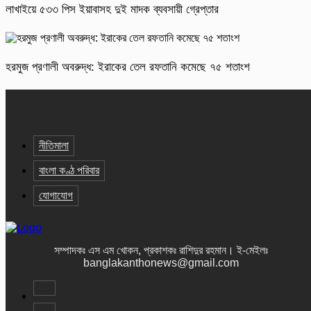
লাখাইয়ে ৫৩৩ পিস ইয়াবাসহ দুই মাদক ব্যবসায়ী গ্রেপ্তার
হরমুজ প্রণালী অবরুদ্ধ: ইরাকের তেল রফতানি কমেছে ৭৫ শতাংশ
নীতিমালা
বাংলা কণ্ঠ পরিবার
যোগাযোগ
সম্পাদকঃ এস এম খোকন, প্রকাশকঃ রাশিদুর রহমান
।
ই-মেইলঃ
banglakanthonews@gmail.com