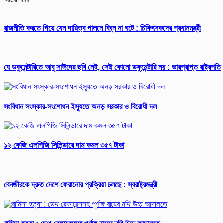
রাজনীতি করতে গিয়ে যেন দায়িত্ব পালনে বিঘ্ন না ঘটে : চিকিৎসকদের প্রধানমন্ত্রী
যে ডকুমেন্টারিতে আবু সাঈদের ছবি নেই, সেটা কোনো ডকুমেন্টারি নয় : ভারপ্রাপ্ত রাষ্ট্রপতি
সংবিধান সংস্কার-সংশোধন ইস্যুতে অনড় সরকার ও বিরোধী দল
১২ কেজি এলপিজি সিলিন্ডারে দাম কমল ৩৫৭ টাকা
বেনজীরকে দ্রুত দেশে ফেরানোর প্রক্রিয়া চলছে : স্বরাষ্ট্রমন্ত্রী