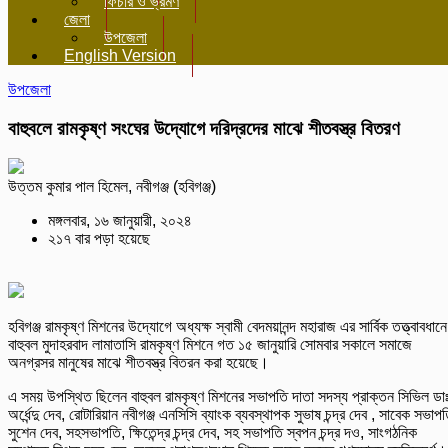
ফিচার ও ভ্রমণ
জেলা
উপজেলা
English Version
উপজেলা
বাহুবলে রামকৃষ্ণ সংঘের উদ্যোগে দরিদ্রদের মাঝে শীতবস্ত্র বিতরণ
উত্তম কুমার পাল হিমেল, নবীগঞ্জ (হবিগঞ্জ)
মঙ্গলবার, ১৬ জানুয়ারী, ২০২৪
২১৭ বার পড়া হয়েছে
হবিগঞ্জ রামকৃষ্ণ মিশনের উদ্যোগে অধ্যক্ষ স্বামী বেদময়ানন্দ মহারাজ এর সার্বিক তত্ত্বাবধানে
বাহুবল মুদাহরবাদ লামাতাসি রামকৃষ্ণ মিশনে গত ১৫ জানুয়ারি সোমবার সকালে সমাজে
অনগ্রসর মানুষের মাঝে শীতবস্ত্র বিতরন করা হয়েছে।
এ সময় উপস্থিত ছিলেন বাহুবল রামকৃষ্ণ মিশনের সভাপতি দাতা সদস্য প্রাক্তন সিভিল ডা
অর্ধেন্দু দেব, রোটারিয়ান নবীগঞ্জ এনসিসি ব্যাংক ব্যবস্থাপক সুভাষ চন্দ্র দেব , সাবেক সভাপ
সুশেন দেব, সহসভাপতি, ক্ষিতেন্দ্র চন্দ্র দেব, সহ সভাপতি স্বপন চন্দ্র দও, সাংগঠনিক