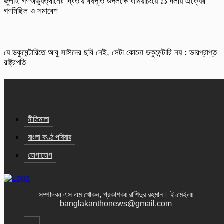
জুলাই গণঅভ্যুত্থানের দ্বিতীয় বর্ষপূর্তি উপলক্ষে বানিয়াচংয়ে ১১ দলীয় ঐক্যের
গণমিছিল ও সমাবেশ
যে ডকুমেন্টারিতে আবু সাঈদের ছবি নেই, সেটা কোনো ডকুমেন্টারি নয় : ভারপ্রাপ্ত
রাষ্ট্রপতি
নীতিমালা
বাংলা কণ্ঠ পরিবার
যোগাযোগ
সম্পাদকঃ এস এম খোকন, প্রকাশকঃ রাশিদুর রহমান
।
ই-মেইলঃ
banglakanthonews@gmail.com