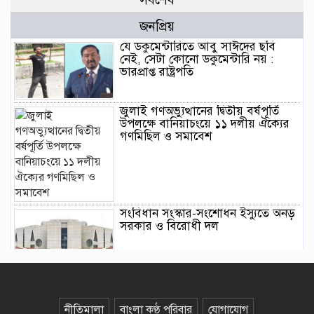
জনপ্রিয়
যে ডকুমেন্টারিতে আবু সাঈদের ছবি
নেই, সেটা কোনো ডকুমেন্টারি নয় :
ভারপ্রাপ্ত রাষ্ট্রপতি
জুলাই গণঅভ্যুত্থানের দ্বিতীয় বর্ষপূর্তি
উপলক্ষে বানিয়াচংয়ে ১১ দলীয় ঐক্যের
গণমিছিল ও সমাবেশ
সংবিধান সংস্কার-সংশোধন ইস্যুতে অনড়
সরকার ও বিরোধী দল
বানিয়াচংয়ে জাতীয় পল্লী উন্নয়ন দিবস
পালিত
নীতিমালা
বাংলা কণ্ঠ পরিবার
যোগাযোগ