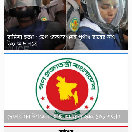
রামিসা হত্যা : ডেথ রেফারেন্সসহ পূর্ণাঙ্গ রায়ের নথি
উচ্চ আদালতে
দেশের সব উপজেলা স্বাস্থ্য কমপ্লেক্স হচ্ছে ১০১ শয্যার
সর্বশেষ