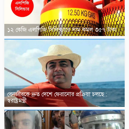
১২ কেজি এলপিজি সিলিন্ডারে দাম কমল ৩৫৭ টাকা
বেনজীরকে দ্রুত দেশে ফেরানোর প্রক্রিয়া চলছে :
স্বরাষ্ট্রমন্ত্রী