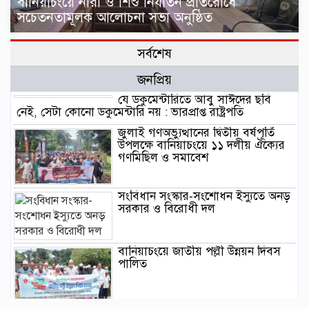
বানিয়াচংয়ে নারী ও শিশু নির্যাতন প্রতিরোধে
সচেতনতামূলক আলোচনা সভা অনুষ্ঠিত
সর্বশেষ
জনপ্রিয়
যে ডকুমেন্টারিতে আবু সাঈদের ছবি
নেই, সেটা কোনো ডকুমেন্টারি নয় : ভারপ্রাপ্ত রাষ্ট্রপতি
জুলাই গণঅভ্যুত্থানের দ্বিতীয় বর্ষপূর্তি
উপলক্ষে বানিয়াচংয়ে ১১ দলীয় ঐক্যের
গণমিছিল ও সমাবেশ
সংবিধান সংস্কার-সংশোধন ইস্যুতে অনড়
সরকার ও বিরোধী দল
বানিয়াচংয়ে জাতীয় পল্লী উন্নয়ন দিবস
পালিত