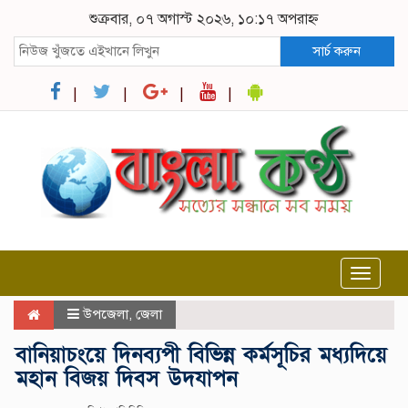
শুক্রবার, ০৭ অগাস্ট ২০২৬, ১০:১৭ অপরাহ্ন
সার্চ করুন
Toggle
navigat
উপজেলা
,
জেলা
বানিয়াচংয়ে দিনব্যপী বিভিন্ন কর্মসূচির মধ্যদিয়ে
মহান বিজয় দিবস উদযাপন