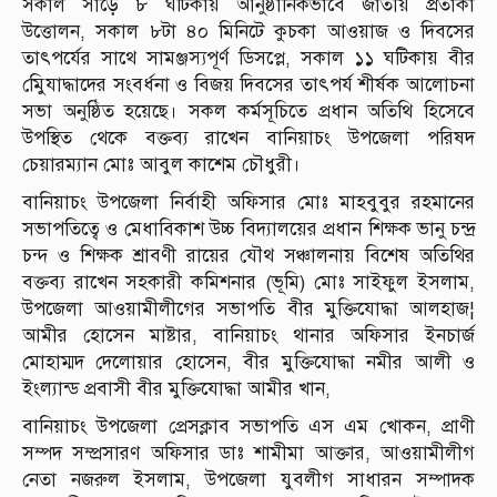
সকাল সাড়ে ৮ ঘটিকায় আনুষ্ঠানিকভাবে জাতীয় প্রতাকা
উত্তোলন, সকাল ৮টা ৪০ মিনিটে কুচকা আওয়াজ ও দিবসের
তাৎপর্যের সাথে সামঞ্জস্যপূর্ণ ডিসপ্লে, সকাল ১১ ঘটিকায় বীর
মুেিযাদ্ধাদের সংবর্ধনা ও বিজয় দিবসের তাৎপর্য শীর্ষক আলোচনা
সভা অনুষ্ঠিত হয়েছে। সকল কর্মসূচিতে প্রধান অতিথি হিসেবে
উপস্থিত থেকে বক্তব্য রাখেন বানিয়াচং উপজেলা পরিষদ
চেয়ারম্যান মোঃ আবুল কাশেম চৌধুরী।
বানিয়াচং উপজেলা নির্বাহী অফিসার মোঃ মাহবুবুর রহমানের
সভাপতিত্বে ও মেধাবিকাশ উচ্চ বিদ্যালয়ের প্রধান শিক্ষক ভানু চন্দ্র
চন্দ ও শিক্ষক শ্রাবণী রায়ের যৌথ সঞ্চালনায় বিশেষ অতিথির
বক্তব্য রাখেন সহকারী কমিশনার (ভূমি) মোঃ সাইফুল ইসলাম,
উপজেলা আওয়ামীলীগের সভাপতি বীর মুক্তিযোদ্ধা আলহাজ¦
আমীর হোসেন মাষ্টার, বানিয়াচং থানার অফিসার ইনচার্জ
মোহাম্মদ দেলোয়ার হোসেন, বীর মুক্তিযোদ্ধা নমীর আলী ও
ইংল্যান্ড প্রবাসী বীর মুক্তিযোদ্ধা আমীর খান,
বানিয়াচং উপজেলা প্রেসক্লাব সভাপতি এস এম খোকন, প্রাণী
সম্পদ সম্প্রসারণ অফিসার ডাঃ শামীমা আক্তার, আওয়ামীলীগ
নেতা নজরুল ইসলাম, উপজেলা যুবলীগ সাধারন সম্পাদক