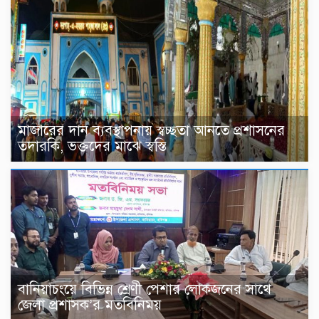
মাজারের দান ব্যবস্থাপনায় স্বচ্ছতা আনতে প্রশাসনের
তদারকি, ভক্তদের মাঝে স্বস্তি
বানিয়াচংয়ে বিভিন্ন শ্রেণী পেশার লোকজনের সাথে
জেলা প্রশাসক’র মতবিনিময়