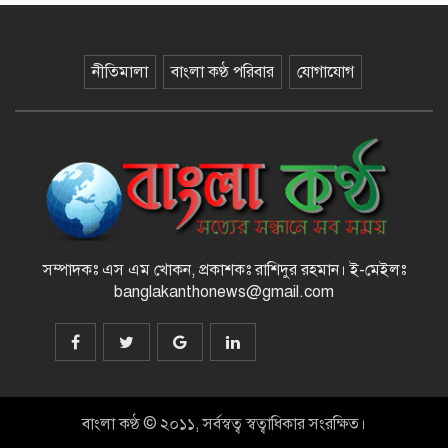
১২ কেজি এলপিজি সিলিন্ডারে দাম কমল
৩৫৭ টাকা
নীতিমালা
বাংলা কণ্ঠ পরিবার
যোগাযোগ
মাজারের দান ব্যবস্থাপনায় স্বচ্ছতা
আনতে প্রশাসনের তদারকি, ভক্তদের
মাঝে স্বস্তি
বেনজীরকে দ্রুত দেশে ফেরানোর প্রক্রিয়া
চলছে : স্বরাষ্ট্রমন্ত্রী
সম্পাদকঃ এস এম খোকন, প্রকাশকঃ রাশিদুর রহমান
।
ই-মেইলঃ
রামিসা হত্যা : ডেথ রেফারেন্সসহ পূর্ণাঙ্গ
banglakanthonews@gmail.com
রায়ের নথি উচ্চ আদালতে
বানিয়াচংয়ে বিভিন্ন শ্রেণী পেশার
লোকজনের সাথে জেলা প্রশাসক’র
মতবিনিময়
বাংলা কণ্ঠ © ২০১১, সর্বস্বত্ব স্বত্বাধিকার সংরক্ষিত।