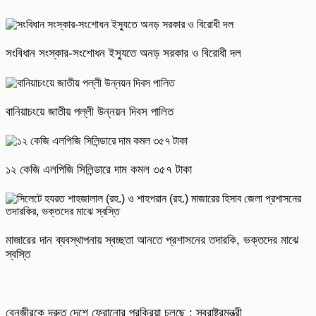
সংবিধান সংস্কার-সংশোধন ইস্যুতে অনড় সরকার ও বিরোধী দল
বানিয়াচংয়ে জাতীয় পল্লী উন্নয়ন দিবস পালিত
১২ কেজি এলপিজি সিলিন্ডারে দাম কমল ৩৫৭ টাকা
মাজারের দান ব্যবস্থাপনায় স্বচ্ছতা আনতে প্রশাসনের তদারকি, ভক্তদের মাঝে
স্বস্তি
বেনজীরকে দ্রুত দেশে ফেরানোর প্রক্রিয়া চলছে : স্বরাষ্ট্রমন্ত্রী