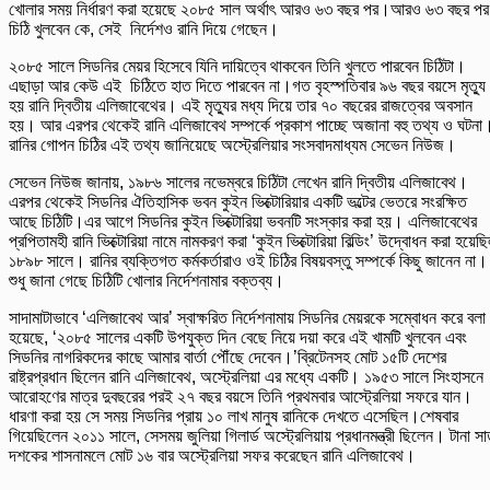
খোলার সময় নির্ধারণ করা হয়েছে ২০৮৫ সাল অর্থাৎ আরও ৬৩ বছর পর।আরও ৬৩ বছর পর
চিঠি খুলবেন কে, সেই নির্দেশও রানি দিয়ে গেছেন।
২০৮৫ সালে সিডনির মেয়র হিসেবে যিনি দায়িত্বে থাকবেন তিনি খুলতে পারবেন চিঠিটা।
এছাড়া আর কেউ এই চিঠিতে হাত দিতে পারবেন না।গত বৃহস্পতিবার ৯৬ বছর বয়সে মৃত্যু
হয় রানি দ্বিতীয় এলিজাবেথের। এই মৃত্যুর মধ্য দিয়ে তার ৭০ বছরের রাজত্বের অবসান
হয়। আর এরপর থেকেই রানি এলিজাবেথ সম্পর্কে প্রকাশ পাচ্ছে অজানা বহু তথ্য ও ঘটনা
রানির গোপন চিঠির এই তথ্য জানিয়েছে অস্ট্রেলিয়ার সংসবাদমাধ্যম সেভেন নিউজ।
সেভেন নিউজ জানায়, ১৯৮৬ সালের নভেম্বরে চিঠিটা লেখেন রানি দ্বিতীয় এলিজাবেথ।
এরপর থেকেই সিডনির ঐতিহাসিক ভবন কুইন ভিক্টোরিয়ার একটি ভল্টের ভেতরে সংরক্ষিত
আছে চিঠিটি।এর আগে সিডনির কুইন ভিক্টোরিয়া ভবনটি সংস্কার করা হয়। এলিজাবেথের
প্রপিতামহী রানি ভিক্টোরিয়া নামে নামকরণ করা ‘কুইন ভিক্টোরিয়া বিল্ডিং’ উদ্বোধন করা হয়েছ
১৮৯৮ সালে। রানির ব্যক্তিগত কর্মকর্তারাও ওই চিঠির বিষয়বস্তু সম্পর্কে কিছু জানেন না।
শুধু জানা গেছে চিঠিটি খোলার নির্দেশনামার বক্তব্য।
সাদামাটাভাবে ‘এলিজাবেথ আর’ স্বাক্ষরিত নির্দেশনামায় সিডনির মেয়রকে সম্বোধন করে বলা
হয়েছে, ‘২০৮৫ সালের একটি উপযুক্ত দিন বেছে নিয়ে দয়া করে এই খামটি খুলবেন এবং
সিডনির নাগরিকদের কাছে আমার বার্তা পৌঁছে দেবেন।’ব্রিটেনসহ মোট ১৫টি দেশের
রাষ্ট্রপ্রধান ছিলেন রানি এলিজাবেথ, অস্ট্রেলিয়া এর মধ্যে একটি। ১৯৫৩ সালে সিংহাসনে
আরোহণের মাত্র দুবছরের পরই ২৭ বছর বয়সে তিনি প্রথমবার আস্ট্রেলিয়া সফরে যান।
ধারণা করা হয় সে সময় সিডনির প্রায় ১০ লাখ মানুষ রানিকে দেখতে এসেছিল।শেষবার
গিয়েছিলেন ২০১১ সালে, সেসময় জুলিয়া গিলার্ড অস্ট্রেলিয়ায় প্রধানমন্ত্রী ছিলেন। টানা স
দশকের শাসনামলে মোট ১৬ বার অস্ট্রেলিয়া সফর করেছেন রানি এলিজাবেথ।