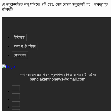
যে ডকুমেন্টারিতে আবু সাঈদের ছবি নেই, সেটা কোনো ডকুমেন্টারি নয় : ভারপ্রাপ্ত
রাষ্ট্রপতি
নীতিমালা
বাংলা কণ্ঠ পরিবার
যোগাযোগ
সম্পাদকঃ এস এম খোকন, প্রকাশকঃ রাশিদুর রহমান
।
ই-মেইলঃ
banglakanthonews@gmail.com