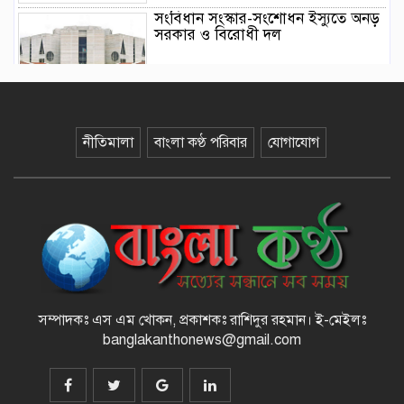
সংবিধান সংস্কার-সংশোধন ইস্যুতে অনড়
সরকার ও বিরোধী দল
বানিয়াচংয়ে জাতীয় পল্লী উন্নয়ন দিবস
পালিত
নীতিমালা
বাংলা কণ্ঠ পরিবার
যোগাযোগ
১২ কেজি এলপিজি সিলিন্ডারে দাম কমল
৩৫৭ টাকা
মাজারের দান ব্যবস্থাপনায় স্বচ্ছতা
আনতে প্রশাসনের তদারকি, ভক্তদের
মাঝে স্বস্তি
সম্পাদকঃ এস এম খোকন, প্রকাশকঃ রাশিদুর রহমান
।
ই-মেইলঃ
বেনজীরকে দ্রুত দেশে ফেরানোর প্রক্রিয়া
banglakanthonews@gmail.com
চলছে : স্বরাষ্ট্রমন্ত্রী