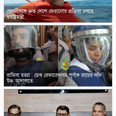
বেনজীরকে দ্রুত দেশে ফেরানোর প্রক্রিয়া চলছে :
স্বরাষ্ট্রমন্ত্রী
রামিসা হত্যা : ডেথ রেফারেন্সসহ পূর্ণাঙ্গ রায়ের নথি
উচ্চ আদালতে