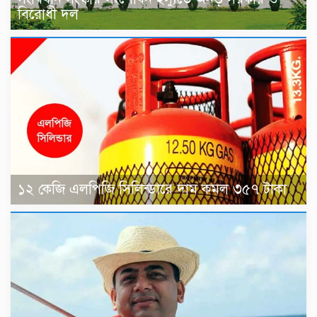
বিরোধী দল
১২ কেজি এলপিজি সিলিন্ডারে দাম কমল ৩৫৭ টাকা