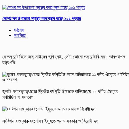
দেশের সব উপজেলা স্বাস্থ্য কমপ্লেক্স হচ্ছে ১০১ শয্যার
সর্বশেষ
জনপ্রিয়
যে ডকুমেন্টারিতে আবু সাঈদের ছবি নেই, সেটা কোনো ডকুমেন্টারি নয় : ভারপ্রাপ্ত
রাষ্ট্রপতি
জুলাই গণঅভ্যুত্থানের দ্বিতীয় বর্ষপূর্তি উপলক্ষে বানিয়াচংয়ে ১১ দলীয় ঐক্যের
গণমিছিল ও সমাবেশ
সংবিধান সংস্কার-সংশোধন ইস্যুতে অনড় সরকার ও বিরোধী দল