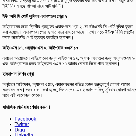
মতো দ্বিতীয় প্রজন্মের এই স্মার্ট ঘড়িতেও যুক্ত ব্যবহার করা হবে এস ৯ চিপ। নতুন ডার্ক
টাইটানিয়াম রঙে পাওয়া যাবে স্মার্ট ঘড়িটি।
ইউএসবি
সি
পোর্ট
সুবিধার
এয়ারপডস
প্রো
২
আইফোনের মতো দ্বিতীয় প্রজন্মের এয়ারপডস প্রো ২-তে ইউএসবি সি পোর্ট সুবিধা যুক্ত
করা হয়েছে। এয়ারপডস প্রো ২ গত বছর বাজারে আসে। তখন এতে ইউএসবি সি পোর্টের
বদলে লাইটেনিং পোর্ট ব্যবহার করেছিল অ্যাপল।
আইওএস
১৭
,
ওয়্যারওএস
৯
,
আইপ্যাড
ওএস
১৭
এবারের আয়োজনে আইফোনের জন্য আইওএস ১৭, অ্যাপল ওয়াচের জন্য ওয়্যারওএস ৯
এবং আইপ্যাডের জন্য আইপ্যাড ওএস ১৭ আনার ঘোষণা দিতে পারে অ্যাপল।
হালনাগাদ
ভিশন
প্রো
অনুষ্ঠানে আইফোন, অ্যাপল ওয়াচ, এয়ারপডসের বাইরে তেমন গুরুত্বপূর্ণ ঘোষণা আসার
সম্ভাবনা কম। তবে ধারণা করা হচ্ছে, ভিশন প্রো-এর হালনাগাদ কিছু সুবিধার ঘোষণা আস
পারে এই আয়োজন থেকে।
সামাজিক মিডিয়ায় শেয়ার করুন।
Facebook
Twitter
Digg
Linkedin