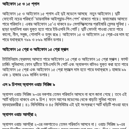
আইফোন
১৫
ও
১৫
প্লাস
আইফোন ১৫ ও আইফোন ১৫ প্লাস এই দুই মডেলে আসছে নতুন আইফোন। দুটি
ফোনেই নচের পরিবর্তে ‘ডায়নামিক আইল্যান্ড-পিল শেপ’ থাকতে পারে। ক্যামেরায় আসতে
পারে পরিবর্তন। এবার আইফোন ১৫‘এ থাকবে ৪৮ মেগাপিক্সেলের প্রাইমারি সেন্সর সুবিধা।
ছাড়া ভ্যানিলা ধরন যুক্ত হতে পারে ইউএসবি সি পোর্ট। দুটি ফোনই পাওয়া যেতে পারে
কালো, নীল, সবুজ, গোলাপি ও হলুদ রঙে। আইফোন ১৫ ও আইফোন ১৫ প্রো-এর দাম হ
পারে যথাক্রমে ৭৯৯ ও ৮৯৯ মার্কিন ডলার।
আইফোন
১৫
প্রো
ও
আইফোন
১৫
প্রো
ম্যাক্স
টাইটানিয়াম ফ্রেমসহ আসতে পারে আইফোন ১৫ প্রো ও আইফোন ১৫ প্রো ম্যাক্স। ফাস্ট
চার্জিং সুবিধাসহ ফোন দুটিতে ইউএসবি সি পোর্ট এবং অ্যাকশন বাটনও যুক্ত করা হতে পার
আইফোন ১৫ প্রো এবং আইফোন ১৫ প্রো ম্যাক্সে দাম হতে পারে যথাক্রমে ১ হাজার ৯৯
এবং ১ হাজার ২৯৯ মার্কিন ডলার।
এস
৯
চিপসহ
অ্যাপল
ওয়াচ
সিরিজ
৯
অ্যাপল ওয়াচ সিরিজ ৯-এর নকশায় তেমন পরিবর্তন আসবে না বলে জানা গেছে। তবে এই
স্মার্ট ঘড়িতে থাকবে এস ৯ চিপ। ফলে আগের মডেলের থেকে বাড়তি সুবিধা পাবেন
ব্যবহারকারীরা। ৪১ মিলিমিটার ও ৪৫ মিলিমিটার এই দুই সংস্করণে স্মার্ট ঘড়িটি পাওয়া যাব
অ্যাপল
ওয়াচ
আলট্রা
২
অ্যাপল ওয়াচ আলট্রা ২-এর নকশাতেও তেমন পরিবর্তন আসবে না। ওয়াচ সিরিজ ৯-এর