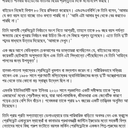
পরিবর্তে শনিবার বাইডেনের নাতনির বিয়ের প্রস্তুতির দিকে মনোনিবেশ করছে।
বাইডেন নিজেই বিশাল ৮০ নিয়ে রসিকতা করেছেন। এমএসএনবিসি’কে তিনি বলেন, ‘আমার
যে কত বয়স হতে যাচ্ছে তাও বলতে পারছি না।’ ‘আমি এটা আমার মুখ থেকে বের করতেও
পারছি না।’
তিনি আগামী প্রেসিডেন্ট নির্বাচনে অংশ নিতে আগ্রহী, তাহলে তাকে ৮৬ বছর বয়স পর্যন্ত
ক্ষমতায় রেখে পুনরায় নির্বাচন করা উচিত কি-না সে বিষয়ে প্রশ্ন তুলেছেন। এতে তিনি দু’টি
শব্দের মাধ্যমে উত্তর দিয়েছেন, ‘আমাকে দেখুন।’
এক বছর আগে মেডিক্যাল চেকআপের পর ডাক্তাররা বলেছিলেন যে, বাইডেনের মাত্র
কয়েকটি ছোটখাটো অসুস্থতা ছিল এবং তিনি এই সিদ্ধান্তে পৌঁছেছিলেন যে তিনি ‘দায়িত্ব
পালনের জন্য উপযুক্ত’।
হালকা-পাতলা স্বাস্থের প্রেসিডেন্ট ধূমপান বা মদ্যপান করেন না। শারীরিকভাবে সক্রিয়
থাকেন এবং ১৯৮৮ সালে প্রাণঘাতী মস্তিষ্কের অ্যানিউরিজমের জন্য দু’টি অস্ত্রোপচারের
পর থেকে তার কোনো বড় স্বাস্থ্য উদ্বেগ ছিল না।
এমনকি ইউনিভার্সিটি অফ ইলিনয় ২০২০ সালে প্রকাশিত একটি সমীক্ষায় তাকে ‘সুপার
এজারদের’ মধ্যে শ্রেণীবদ্ধ করে, যারা আর্থ-সামাজিক, জীবনধারা এবং জেনেটিক কারণে
গড়ের চেয়ে বেশি দিন বাঁচেন। গবেষকরা তাকে প্রায় ৯৭ বছরের একটি তাত্ত্বিক অনুমিত আ
দিয়েছেন।
তিনি প্রায় প্রতি সপ্তাহান্তে ডেলাওয়্যারে তার পারিবারিক বাড়িতে অবসর নেন এবং ফ্রান্সে
প্রেসিডেন্ট এমানুয়েল ম্যাক্রোঁ বা কানাডার প্রধানমন্ত্রী জাস্টিন ট্রুডোর মতো সহকর্মী বিশ্ব
নেতাদের সাথে কিছু গ্রুপ ফটোতে বয়স্ক মার্কিন প্রেসিডেন্টকে একজন পিতৃ-পুরুষের মতো