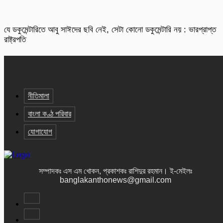
যে ডকুমেন্টারিতে আবু সাঈদের ছবি নেই, সেটা কোনো ডকুমেন্টারি নয় : ভারপ্রাপ্ত
রাষ্ট্রপতি
নীতিমালা
বাংলা কণ্ঠ পরিবার
যোগাযোগ
সম্পাদকঃ এস এম খোকন, প্রকাশকঃ রাশিদুর রহমান
।
ই-মেইলঃ
banglakanthonews@gmail.com