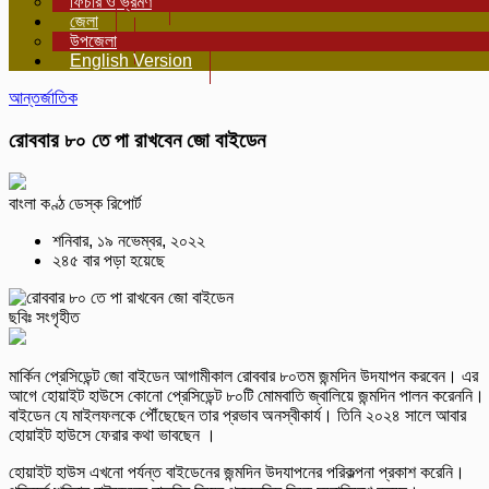
ফিচার ও ভ্রমণ
জেলা
উপজেলা
English Version
আন্তর্জাতিক
রোববার ৮০ তে পা রাখবেন জো বাইডেন
বাংলা কণ্ঠ ডেস্ক রিপোর্ট
শনিবার, ১৯ নভেম্বর, ২০২২
২৪৫ বার পড়া হয়েছে
ছবিঃ সংগৃহীত
মার্কিন প্রেসিডেন্ট জো বাইডেন আগামীকাল রোববার ৮০তম জন্মদিন উদযাপন করবেন। এর
আগে হোয়াইট হাউসে কোনো প্রেসিডেন্ট ৮০টি মোমবাতি জ্বালিয়ে জন্মদিন পালন করেননি।
বাইডেন যে মাইলফলকে পৌঁছেছেন তার প্রভাব অনস্বীকার্য। তিনি ২০২৪ সালে আবার
হোয়াইট হাউসে ফেরার কথা ভাবছেন ।
হোয়াইট হাউস এখনো পর্যন্ত বাইডেনের জন্মদিন উদযাপনের পরিকল্পনা প্রকাশ করেনি।