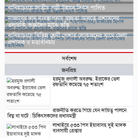
বানিয়াচংয়ে জাতীয় পল্লী উন্নয়ন দিবস পালিত
মাজারের দান ব্যবস্থাপনায় স্বচ্ছতা আনতে প্রশাসনের
তদারকি, ভক্তদের মাঝে স্বস্তি
বানিয়াচংয়ে বিভিন্ন শ্রেণী পেশার লোকজনের সাথে জেলা
প্রশাসক’র মতবিনিময়
সর্বশেষ
জনপ্রিয়
হরমুজ প্রণালী অবরুদ্ধ: ইরাকের তেল
রফতানি কমেছে ৭৫ শতাংশ
রাজনীতি করতে গিয়ে যেন দায়িত্ব পালনে
বিঘ্ন না ঘটে : চিকিৎসকদের প্রধানমন্ত্রী
লাখাইয়ে ৫৩৩ পিস ইয়াবাসহ দুই মাদক
ব্যবসায়ী গ্রেপ্তার