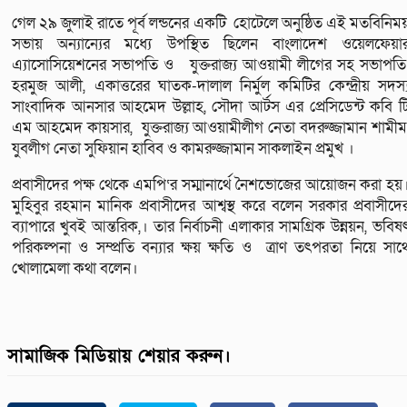
গেল ২৯ জুলাই রাতে পূর্ব লন্ডনের একটি হোটেলে অনুষ্ঠিত এই মতবিনিম
সভায় অন্যান্যের মধ্যে উপস্থিত ছিলেন বাংলাদেশ ওয়েলফেয়া
এ্যাসোসিয়েশনের সভাপতি ও যুক্তরাজ্য আওয়ামী লীগের সহ সভাপত
হরমুজ আলী, একাত্তরের ঘাতক-দালাল নির্মুল কমিটির কেন্দ্রীয় সদস্
সাংবাদিক আনসার আহমেদ উল্লাহ, সৌদা আর্টস এর প্রেসিডেন্ট কবি ট
এম আহমেদ কায়সার, যুক্তরাজ্য আওয়ামীলীগ নেতা বদরুজ্জামান শামীম
যুবলীগ নেতা সুফিয়ান হাবিব ও কামরুজ্জামান সাকলাইন প্রমুখ ।
প্রবাসীদের পক্ষ থেকে এমপি‘র সম্মানার্থে নৈশভোজের আয়োজন করা হয়
মুহিবুর রহমান মানিক প্রবাসীদের আশ্বস্থ করে বলেন সরকার প্রবাসীদে
ব্যাপারে খুবই আন্তরিক,। তার নির্বাচনী এলাকার সামগ্রিক উন্নয়ন, ভবিষ
পরিকল্পনা ও সম্প্রতি বন্যার ক্ষয় ক্ষতি ও ত্রাণ তৎপরতা নিয়ে সাথ
খোলামেলা কথা বলেন।
সামাজিক মিডিয়ায় শেয়ার করুন।