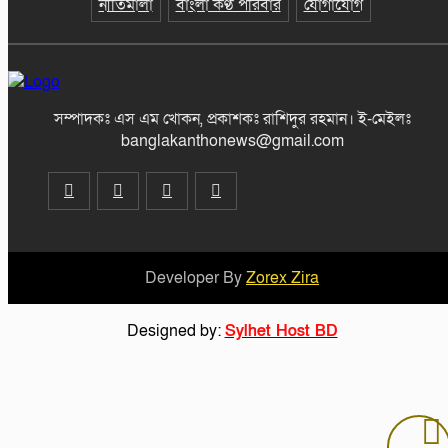
নীতিমালা
বাংলা কণ্ঠ পরিবার
যোগাযোগ
মাজারের দান ব্যবস্থাপনায় স্বচ্ছতা আনতে
প্রশাসনের তদারকি, ভক্তদের মাঝে স্বস্তি
সম্পাদকঃ এস এম খোকন, প্রকাশকঃ রাশিদুর রহমান
।
ই-মেইলঃ
banglakanthonews@gmail.com
বেনজীরকে দ্রুত দেশে ফেরানোর প্রক্রিয়া
চলছে : স্বরাষ্ট্রমন্ত্রী
রামিসা হত্যা : ডেথ রেফারেন্সসহ পূর্ণাঙ্গ রায়ের
নথি উচ্চ আদালতে
Developer By
Zorex Zira
বানিয়াচংয়ে বিভিন্ন শ্রেণী পেশার লোকজনের
সাথে জেলা প্রশাসক’র মতবিনিময়
Designed by:
Sylhet Host BD
বানিয়াচংয়ে চেয়ারম্যান ও প্যানেল
চেয়ারম্যানের ক্ষমতার দ্বন্দ্বকে কেন্দ্র করে
সংঘর্ষ, আহত শতাধিক