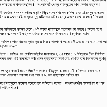
একদিন পর বেনারনিউজ পানিতানে পৌঁছেছে। “এই পদক্ষেপটি উইঘুর পরিস্থিতি পর্যবেক্ষণকারী
সের মানবিক কাউন্সিল। , সংখ্যাগরিষ্ঠ-বৌদ্ধ থাইল্যান্ডের শীর্ষ ইসলামী কর্তৃপক্ষ।
টি থাই এনজিও পিপলস এমপাওয়ারমেন্ট ফাউন্ডেশনের পরিচালক চালিদা তাজারোয়েনসুক বলেছেন।
িল এবং এখন সবাইকে সুয়ান প্লু অভিবাসন আটক কেন্দ্রে একত্রে রাখা হয়েছে।” “আমরা
 অভিযোগে বায়ান্ন থেকে ৫৬টি উইঘুর থাইল্যান্ডে অচলাবস্থায় রয়েছে। তাদের মধ্যে
ফেরত চায়, যখন থাই কর্তৃপক্ষ এখনও তাদের সাথে কী করবে তা সিদ্ধান্ত নেয়নি।
য় মানবাধিকার কমিশনারদের স্থানান্তরের বিষয়ে আলোচনা করতে চাই এবং তাদের সাথে দেখা কর
অনুরোধ সত্ত্বেও।
াস করছিলেন।এনজিও এবং মুসলিম কাউন্সিল সরকারকে ২০১৫ সালে ১০৯ উইঘুরকে চীনে নির্বাসিত
করার জন্য থাই সরকারকে বলার কোন যুক্তিসঙ্গত কারণ নেই, যেখানে তারা নিপীড়নের মুখোমুখ
ক্ষেত্রে মানবাধিকার গোষ্ঠীগুলি ভালভাবে নথিভুক্ত করেছে।থাই কর্মকর্তারা বলেছেন যে
লে দেশত্যাগ শুরু হয় যখন প্রায় ৪৭৫ জন থাইল্যান্ডে পালিয়ে যায়।
শে উইঘুরদের সহায়তা করেছে বলে অভিযোগ রয়েছে। আশ্রয়প্রার্থীরা মালয়েশিয়া যাওয়ার
দেশে আটকে পড়ে।