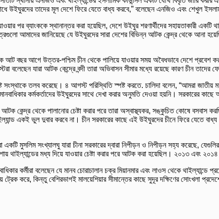
 সাতটি স্থানীয় এনজিও এবং থাইল্যান্ডের ইসলামিক কাউন্সিল একটি যৌথ বিবৃতি জারি করার 
ধে উইঘুরদের তাদের মূল দেশে ফিরে যেতে বাধ্য করবে,” বলেছেন এনজিও এবং শেখুল ইসলাম অফি
 যাওয়ার পর ব্যাংককে স্থানান্তর করা হয়েছিল, দেশে উইঘুর শরণার্থীদের সহায়তাকারী এক
রগুলো আমাদের জানিয়েছে যে উইঘুরদের সারা দেশের বিভিন্ন আটক কেন্দ্র থেকে আনা হয়েছ
 আট বছর আগে উত্তর-পশ্চিম চীন থেকে পালিয়ে যাওয়ার সময় অবৈধভাবে দেশে প্রবেশ করার
ভিস্টরা বলেছেন যারা আটক কেন্দ্রে বন্দী তারা অভিবাসন সীমার মধ্যে রয়েছে কারণ চীন তাদের 
সংশ্লিষ্ট সংস্থাকে তলব করেছে। ৪ আগস্ট পরিস্থিতি স্পষ্ট করতে. চালিদা বলেন, “আমরা জাতী
মানবাধিকার কর্মকর্তাদের উইঘুরদের সাথে দেখা করার অনুমতি দেওয়া হয়নি। সরকারের কাছে 
একটি আটক কেন্দ্র থেকে পালানোর চেষ্টা করার পরে তারা অস্বাস্থ্যকর, সঙ্কুচিত কোষে বসব
ল্যান্ড একই ভুল দুবার করবে না। চীন সরকারের কাছে এই উইঘুরদের চীনে ফিরে যেতে বাধ্য 
কটি মুসলিম সংখ্যালঘু যারা চীনা সরকারের দ্বারা নিপীড়ন ও নিপীড়ন সহ্য করেছে, যেগুলির 
় থাইল্যান্ডের মধ্য দিয়ে যাওয়ার চেষ্টা করার পরে আটক করা হয়েছিল। ২০১৩ এবং ২০১৪ সা
কার কর্মীরা বলেছেন যে মানব চোরাচালান চক্র মিয়ানমার এবং লাওস থেকে থাইল্যান্ডে প্রবে
়ে ট্রেক করে, কিন্তু বেশিরভাগই মালয়েশিয়ার সীমান্তের কাছে সুদূর দক্ষিণের সোংখলা প্র