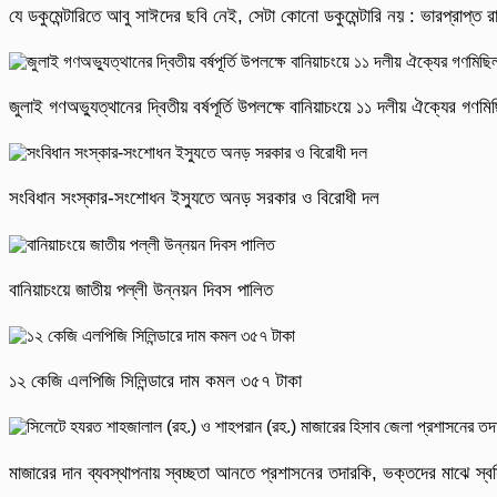
যে ডকুমেন্টারিতে আবু সাঈদের ছবি নেই, সেটা কোনো ডকুমেন্টারি নয় : ভারপ্রাপ্ত রাষ
জুলাই গণঅভ্যুত্থানের দ্বিতীয় বর্ষপূর্তি উপলক্ষে বানিয়াচংয়ে ১১ দলীয় ঐক্যের গণ
সংবিধান সংস্কার-সংশোধন ইস্যুতে অনড় সরকার ও বিরোধী দল
বানিয়াচংয়ে জাতীয় পল্লী উন্নয়ন দিবস পালিত
১২ কেজি এলপিজি সিলিন্ডারে দাম কমল ৩৫৭ টাকা
মাজারের দান ব্যবস্থাপনায় স্বচ্ছতা আনতে প্রশাসনের তদারকি, ভক্তদের মাঝে স্বস