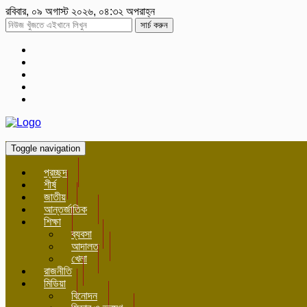
রবিবার, ০৯ অগাস্ট ২০২৬, ০৪:৩২ অপরাহ্ন
সার্চ করুন
Toggle navigation
প্রচ্ছদ
শীর্ষ
জাতীয়
আন্তর্জাতিক
শিক্ষা
ব্যবসা
আদালত
খেলা
রাজনীতি
মিডিয়া
বিনোদন