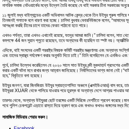
কিন্তু সমস্যাটি তার চেয়েও জটিল, এবং আমরা একটু একটু করে সমাধান করার চেষ্টা করি।”
নাগরিক সমাজ নেটওয়ার্কের মধ্যে উদ্বেগ তৈরি করেছে যে থাই সরকার চীনা সরকারের অনুরো
১১ জুলাই মধ্য থাইল্যান্ডের একটি অভিবাসন আটক কেন্দ্র থেকে তিন উইঘুর পুরুষ পালিয়ে
তিনজনই পলাতক বলে ধারণা করা হচ্ছে। চালিদা বুধবার বেনারনিউজকে বলেন, “আমাদের সূত্
আশঙ্কা করছি চীনের চাপে তাদের ফেরত পাঠানো হতে পারে।
এখনও পর্যন্ত, তারা এখনও এখানেই রয়েছে, যতদূর আমরা জানি।” চালিদা বলেন, সাত থেকে
কমপক্ষে 44 জন সুয়ান প্লুতে রয়েছেন, তবে অন্যদের কী হয়েছিল তা স্পষ্ট নয়। অ্যাক্টি
এদিকে, থাই সংসদের একটি পররাষ্ট্র বিষয়ক কমিটি পররাষ্ট্র মন্ত্রণালয় এবং অন্যান্য 
এবং তাদের স্বাস্থ্য পর্যবেক্ষণ করার অনুমতি দিতে চাই।” তিনি বলেছিলেন যে এনজিও এবং 
পূর্বে, চালিদা উল্লেখ করেছিলেন যে ২০২০ সালে সাত উইঘুর বন্দী মুকদাহার্ন প্রদেশের 
করার একটি ঘটনা মনে রাখার জন্য আহ্বান জানিয়েছে। নির্বাসিতদের ভাগ্য জানা নেই।“থাই
হবে,” বিবৃতিতে বলা হয়েছে।
উইঘুর জনগণ, যারা জিনজিয়াং উইঘুর স্বায়ত্তশাসিত অঞ্চলে (এক্সইউএআর) বাস করে, তারা এ
উইঘুররা XUAR থেকে পালিয়ে যাওয়ার পরে তুরস্ক বা অন্যান্য দেশে আশ্রয় পাওয়ার আশায
তারপর থেকে, অন্যান্য উইঘুররা ছোট তরঙ্গের একটি সিরিজে দেশটিতে প্রবেশ করেছে।মানবাধি
পথে পুলিশ চেকপয়েন্ট এড়াতে রাস্তা দিয়ে ভ্রমণ করে এবং কখনও কখনও জঙ্গলের মধ্য দিয
সামাজিক মিডিয়ায় শেয়ার করুন।
Facebook