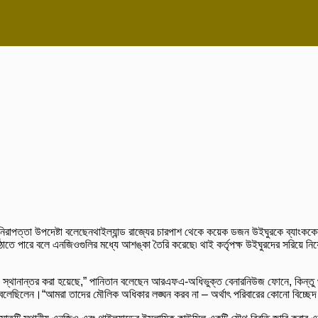
ান নিরাপত্তা উপদেষ্টা বলেছেনথাইল্যান্ড রাজ্যের চারপাশ থেকে কয়েক ডজন উইঘুরকে ব্যাংককে
তে পারে বলে এনজিওগুলির মধ্যে আশঙ্কা তৈরি করেছে৷ থাই কর্তৃপক্ষ উইঘুরদের সরিয়ে নিয়েছি
য স্থানান্তর করা হয়েছে,” পানিতান বলেছেন আরএফএ-অধিভুক্ত বেনারনিউজ ফোনে, কিন্তু থ
ি বলেছিলেন।“আমরা তাদের মৌলিক অধিকার লঙ্ঘন করব না – অর্থাৎ পরিবারের কোনো বিচ্ছে