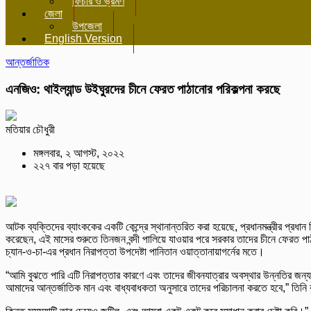
ফিচার ও ভ্রমণ
জেলা
উপজেলা
English Version
আন্তর্জাতিক
এনজিও: থাইল্যান্ড উইঘুরদের চীনে ফেরত পাঠানোর পরিকল্পনা করছে
মতিয়ার চৌধুরী
মঙ্গলবার, ২ আগস্ট, ২০২২
২২৭ বার পড়া হয়েছে
আটক ব্যক্তিদের ব্যাংককের একটি কেন্দ্রে স্থানান্তরিত করা হয়েছে, প্রধানমন্ত্রীর প্রধ
করেছেন, এই মাসের শুরুতে তিনজন বন্দী পালিয়ে যাওয়ার পরে সরকার তাদের চীনে ফেরত পাঠা
চ্যান-ও-চা-এর প্রধান নিরাপত্তা উপদেষ্টা পানিতান ওয়াত্তানায়াগর্নের মতে।
“আমি বুঝতে পারি এটি নিরাপত্তার কারণে এবং তাদের জীবনযাত্রার অবস্থার উন্নতির জন্
আমাদের আন্তর্জাতিক মান এবং বাধ্যবাধকতা অনুসারে তাদের পরিচালনা করতে হবে,” তিন