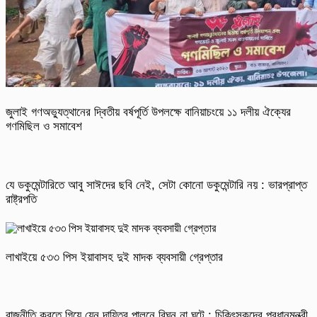
জুলাই গণঅভ্যুত্থানের দ্বিতীয় বর্ষপূর্তি উপলক্ষে বানিয়াচংয়ে ১১ দলীয় ঐক্যের
গণমিছিল ও সমাবেশ
যে ডকুমেন্টারিতে আবু সাঈদের ছবি নেই, সেটা কোনো ডকুমেন্টারি নয় : ভারপ্রাপ্ত
রাষ্ট্রপতি
লাখাইয়ে ৫৩৩ পিস ইয়াবাসহ দুই মাদক ব্যবসায়ী গ্রেপ্তার
রাজনীতি করতে গিয়ে যেন দায়িত্ব পালনে বিঘ্ন না ঘটে : চিকিৎসকদের প্রধানমন্ত্রী