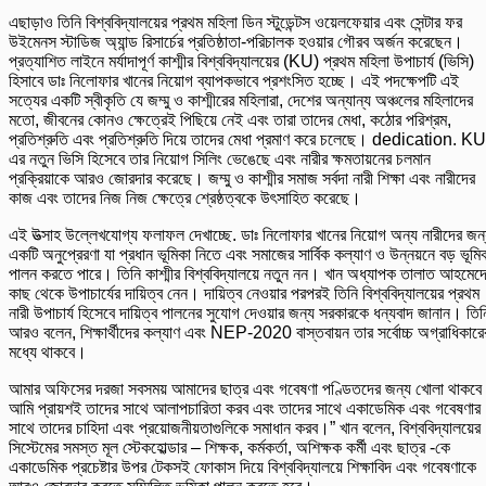
এছাড়াও তিনি বিশ্ববিদ্যালয়ের প্রথম মহিলা ডিন স্টুডেন্টস ওয়েলফেয়ার এবং সেন্টার ফর
উইমেনস স্টাডিজ অ্যান্ড রিসার্চের প্রতিষ্ঠাতা-পরিচালক হওয়ার গৌরব অর্জন করেছেন।
প্রত্যাশিত লাইনে মর্যাদাপূর্ণ কাশ্মীর বিশ্ববিদ্যালয়ের (KU) প্রথম মহিলা উপাচার্য (ভিসি)
হিসাবে ডাঃ নিলোফার খানের নিয়োগ ব্যাপকভাবে প্রশংসিত হচ্ছে। এই পদক্ষেপটি এই
সত্যের একটি স্বীকৃতি যে জম্মু ও কাশ্মীরের মহিলারা, দেশের অন্যান্য অঞ্চলের মহিলাদের
মতো, জীবনের কোনও ক্ষেত্রেই পিছিয়ে নেই এবং তারা তাদের মেধা, কঠোর পরিশ্রম,
প্রতিশ্রুতি এবং প্রতিশ্রুতি দিয়ে তাদের মেধা প্রমাণ করে চলেছে। dedication. KU
এর নতুন ভিসি হিসেবে তার নিয়োগ সিলিং ভেঙেছে এবং নারীর ক্ষমতায়নের চলমান
প্রক্রিয়াকে আরও জোরদার করেছে। জম্মু ও কাশ্মীর সমাজ সর্বদা নারী শিক্ষা এবং নারীদের
কাজ এবং তাদের নিজ নিজ ক্ষেত্রে শ্রেষ্ঠত্বকে উৎসাহিত করেছে।
এই উত্সাহ উল্লেখযোগ্য ফলাফল দেখাচ্ছে. ডাঃ নিলোফার খানের নিয়োগ অন্য নারীদের জন
একটি অনুপ্রেরণা যা প্রধান ভূমিকা নিতে এবং সমাজের সার্বিক কল্যাণ ও উন্নয়নে বড় ভূমি
পালন করতে পারে। তিনি কাশ্মীর বিশ্ববিদ্যালয়ে নতুন নন। খান অধ্যাপক তালাত আহমেদ
কাছ থেকে উপাচার্যের দায়িত্ব নেন। দায়িত্ব নেওয়ার পরপরই তিনি বিশ্ববিদ্যালয়ের প্রথম
নারী উপাচার্য হিসেবে দায়িত্ব পালনের সুযোগ দেওয়ার জন্য সরকারকে ধন্যবাদ জানান। তিন
আরও বলেন, শিক্ষার্থীদের কল্যাণ এবং NEP-2020 বাস্তবায়ন তার সর্বোচ্চ অগ্রাধিকারে
মধ্যে থাকবে।
আমার অফিসের দরজা সবসময় আমাদের ছাত্র এবং গবেষণা পণ্ডিতদের জন্য খোলা থাকব
আমি প্রায়শই তাদের সাথে আলাপচারিতা করব এবং তাদের সাথে একাডেমিক এবং গবেষণার
সাথে তাদের চাহিদা এবং প্রয়োজনীয়তাগুলিকে সমাধান করব।” খান বলেন, বিশ্ববিদ্যালয়ের
সিস্টেমের সমস্ত মূল স্টেকহোল্ডার – শিক্ষক, কর্মকর্তা, অশিক্ষক কর্মী এবং ছাত্র -কে
একাডেমিক প্রচেষ্টার উপর টেকসই ফোকাস দিয়ে বিশ্ববিদ্যালয়ে শিক্ষাবিদ এবং গবেষণাকে