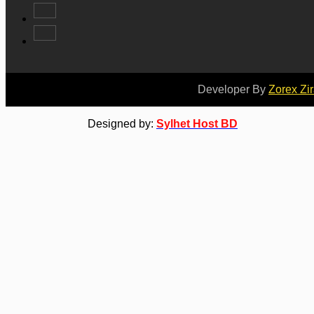
Developer By
Zorex Zi
Designed by:
Sylhet Host BD