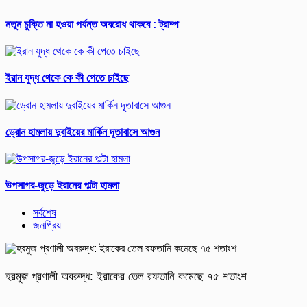
নতুন চুক্তি না হওয়া পর্যন্ত অবরোধ থাকবে : ট্রাম্প
ইরান যুদ্ধ থেকে কে কী পেতে চাইছে
ড্রোন হামলায় দুবাইয়ের মার্কিন দূতাবাসে আগুন
উপসাগর-জুড়ে ইরানের পাল্টা হামলা
সর্বশেষ
জনপ্রিয়
হরমুজ প্রণালী অবরুদ্ধ: ইরাকের তেল রফতানি কমেছে ৭৫ শতাংশ