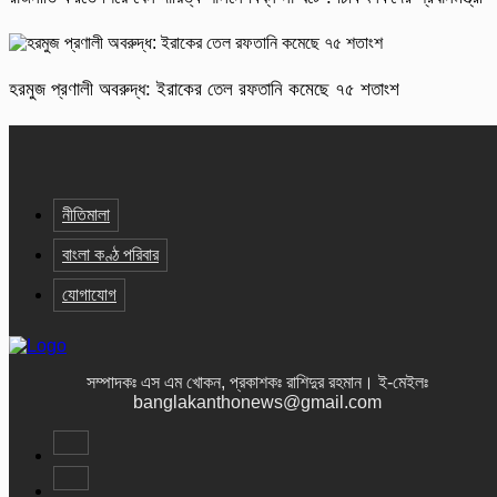
হরমুজ প্রণালী অবরুদ্ধ: ইরাকের তেল রফতানি কমেছে ৭৫ শতাংশ
নীতিমালা
বাংলা কণ্ঠ পরিবার
যোগাযোগ
সম্পাদকঃ এস এম খোকন, প্রকাশকঃ রাশিদুর রহমান
।
ই-মেইলঃ
banglakanthonews@gmail.com