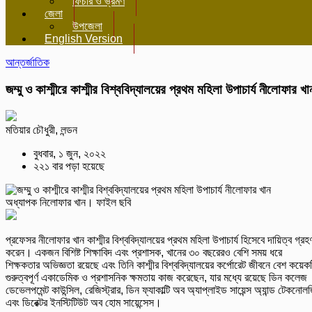
ফিচার ও ভ্রমণ
জেলা
উপজেলা
English Version
আন্তর্জাতিক
জম্মু ও কাশ্মীরে কাশ্মীর বিশ্ববিদ্যালয়ের প্রথম মহিলা উপাচার্য নীলোফার খা
মতিয়ার চৌধুরী, লন্ডন
বুধবার, ১ জুন, ২০২২
২২১ বার পড়া হয়েছে
অধ্যাপক নিলোফার খান। ফাইল ছবি
প্রফেসর নীলোফার খান কাশ্মীর বিশ্ববিদ্যালয়ের প্রথম মহিলা উপাচার্য হিসেবে দায়িত্ব গ্রহ
করেন। একজন বিশিষ্ট শিক্ষাবিদ এবং প্রশাসক, খানের ৩০ বছরেরও বেশি সময় ধরে
শিক্ষকতার অভিজ্ঞতা রয়েছে এবং তিনি কাশ্মীর বিশ্ববিদ্যালয়ের কর্পোরেট জীবনে বেশ কয়েক
গুরুত্বপূর্ণ একাডেমিক ও প্রশাসনিক ক্ষমতায় কাজ করেছেন, যার মধ্যে রয়েছে ডিন কলেজ
ডেভেলপমেন্ট কাউন্সিল, রেজিস্ট্রার, ডিন ফ্যাকাল্টি অব অ্যাপ্লাইড সায়েন্স অ্যান্ড টেকনোল
এবং ডিরেক্টর ইনস্টিটিউট অব হোম সায়েন্সেস।