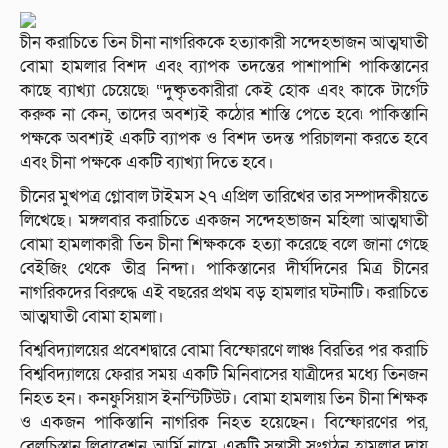
চীন করাচিতে তিন চীনা নাগরিককে হত্যাকারী সন্দেহভাজন আত্মঘাতী
বোমা হামলার বিশদ এবং ব্যাপক তদন্তের পাশাপাশি পাকিস্তানের
কাছে ব্যাখ্যা চেয়েছে৷ “দুষ্কৃতকারীরা কেই হোক এবং কাকে টার্গেট
করুক না কেন, তাদের অবশ্যই কঠোর শাস্তি পেতে হবে৷ পাকিস্তানি
পক্ষকে অবশ্যই একটি ব্যাপক ও বিশদ তদন্ত পরিচালনা করতে হবে
এবং চীনা পক্ষকে একটি ব্যাখ্যা দিতে হবে।
চীনের মুখপত্র গ্লোবাল টাইমস ২৭ এপ্রিল তারিখের তার সম্পাদকীয়তে
লিখেছে। মঙ্গলবার করাচিতে একজন সন্দেহভাজন মহিলা আত্মঘাতী
বোমা হামলাকারী তিন চীনা শিক্ষককে হত্যা করেছে বলে জানা গেছে
বেইজিং থেকে তীব্র নিন্দা। পাকিস্তানের দীর্ঘদিনের মিত্র চীনের
নাগরিকদের বিরুদ্ধে এই বছরের প্রথম বড় হামলার ঘটনাটি। করাচিতে
আত্মঘাতী বোমা হামলা।
বিশ্ববিদ্যালয়ের প্রবেশদ্বারে বোমা বিস্ফোরণে লাঞ্চ বিরতির পর করাচি
বিশ্ববিদ্যালয়ে ফেরার সময় একটি মিনিবাসের যাত্রীদের মধ্যে তিনজন
নিহত হন। কনফুসিয়াস ইনস্টিটিউট। বোমা হামলায় তিন চীনা শিক্ষক
ও একজন পাকিস্তানি নাগরিক নিহত হয়েছেন। বিস্ফোরণের পর,
বেলুচিস্তান লিবারেশন আর্মি নামে একটি সন্ত্রাসী সংগঠন হামলার দায়