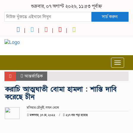
শুক্রবার, ০৭ অগাস্ট ২০২৬, ১১:৫৩ পূর্বাহ্ন
সার্চ করুন
Toggle
navigat
আন্তর্জাতিক
করাচি আত্মঘাতী বোমা হামলা : শাস্তি দাবি
করেছে চীন
মতিয়ার চৌধুরী, লন্ডন থেকে
মঙ্গলবার, ১৭ মে, ২০২২
২১৭ বার পড়া হয়েছে