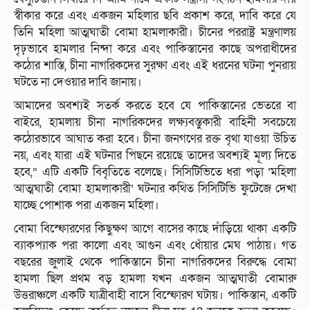
স্বীকার করে এবং একজন মহিলার ছবি প্রকাশ করে, দাবি করে যে
তিনি মহিলা আত্মঘাতী বোমা হামলাকারী। চীনের পররাষ্ট্র মন্ত্রণালয়
দৃঢ়ভাবে হামলার নিন্দা করে এবং পাকিস্তানের কাছে অপরাধীদের
কঠোর শাস্তি, চীনা নাগরিকদের সুরক্ষা এবং এই ধরনের ঘটনা পুনরায়
ঘটতে না দেওয়ার দাবি জানায়।
আমাদের অবশ্যই সতর্ক করতে হবে যে পাকিস্তানের ভেতরে বা
বাইরে, হামলায় চীনা নাগরিকদের লক্ষ্যবস্তুকারী বাহিনী সবচেয়ে
কঠোরভাবে আঘাত করা হবে। চীনা জনগণের রক্ত ​​বৃথা যাওয়া উচিত
নয়, এবং যারা এই ঘটনার পিছনে রয়েছে তাদের অবশ্যই মূল্য দিতে
হবে,” এটি একটি বিবৃতিতে বলেছে। সিসিটিভিতে ধরা পড়া ‘মহিলা
আত্মঘাতী বোমা হামলাকারী’ ঘটনার কথিত সিসিটিভি ফুটেজে দেখা
যাচ্ছে পোশাক পরা একজন মহিলা।
বোমা বিস্ফোরণের কিছুক্ষণ আগে বাসের কাছে দাঁড়িয়ে থাকা একটি
ব্যাকপ্যাক পরা কালো এবং আগুন এবং ধোঁয়ার মেঘ পাঠায়। গত
বছরের জুলাই থেকে পাকিস্তানে চীনা নাগরিকদের বিরুদ্ধে বোমা
হামলা ছিল প্রথম বড় হামলা যখন একজন আত্মঘাতী বোমারু
উত্তরাঞ্চলে একটি যাত্রীবাহী বাসে বিস্ফোরণ ঘটায়। পাকিস্তান, একটি