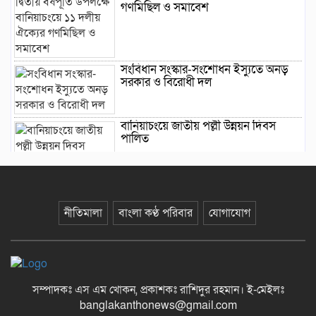
গণমিছিল ও সমাবেশ
সংবিধান সংস্কার-সংশোধন ইস্যুতে অনড়
সরকার ও বিরোধী দল
বানিয়াচংয়ে জাতীয় পল্লী উন্নয়ন দিবস
পালিত
১২ কেজি এলপিজি সিলিন্ডারে দাম কমল
৩৫৭ টাকা
নীতিমালা
বাংলা কণ্ঠ পরিবার
যোগাযোগ
মাজারের দান ব্যবস্থাপনায় স্বচ্ছতা আনতে
প্রশাসনের তদারকি, ভক্তদের মাঝে স্বস্তি
সম্পাদকঃ এস এম খোকন, প্রকাশকঃ রাশিদুর রহমান
।
ই-মেইলঃ
banglakanthonews@gmail.com
বেনজীরকে দ্রুত দেশে ফেরানোর প্রক্রিয়া