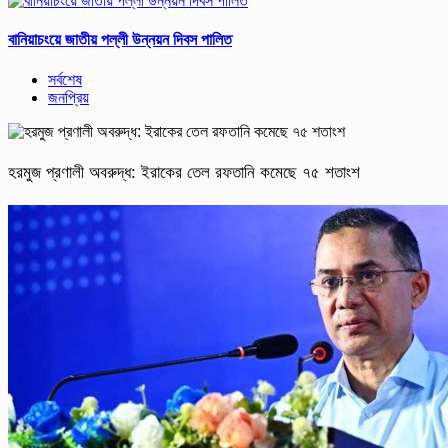
বানিয়াচংয়ে জাতীয় পল্লী উন্নয়ন দিবস পালিত
সর্বশেষ
জনপ্রিয়
হরমুজ প্রণালী অবরুদ্ধ: ইরাকের তেল রফতানি কমেছে ৭৫ শতাংশ