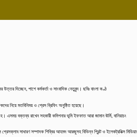
 উত্তর দিচ্ছেন, পাশে কর্মকর্তা ও সাংবাদিক নেতৃবৃন্দ। ছবিঃ বাংলা কণ্ঠ
দিকদের নিয়ে মতবিনিময় ও প্রেস ব্রিফিং অনুষ্ঠিত হয়েছে।
িংহ। এসময় বক্তব্য রাখেন সহকারী কমিশনার ভূমি ইফফাত আরা জামান ঊর্মি, বানিয়াচং
রেসক্লাব সাধারণ সম্পাদক শিব্বির আহমদ আরজুসহ বিভিন্ন প্রিন্ট ও ইলেকট্রনিক্স মিডিয়া