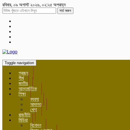
রবিবার, ০৯ অগাস্ট ২০২৬, ০২:২৫ অপরাহ্ন
সার্চ করুন
Toggle navigation
প্রচ্ছদ
শীর্ষ
জাতীয়
আন্তর্জাতিক
শিক্ষা
ব্যবসা
আদালত
খেলা
রাজনীতি
মিডিয়া
বিনোদন