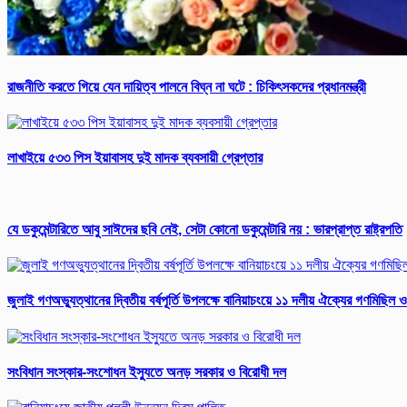
রাজনীতি করতে গিয়ে যেন দায়িত্ব পালনে বিঘ্ন না ঘটে : চিকিৎসকদের প্রধানমন্ত্রী
লাখাইয়ে ৫৩৩ পিস ইয়াবাসহ দুই মাদক ব্যবসায়ী গ্রেপ্তার
যে ডকুমেন্টারিতে আবু সাঈদের ছবি নেই, সেটা কোনো ডকুমেন্টারি নয় : ভারপ্রাপ্ত রাষ্ট্রপতি
জুলাই গণঅভ্যুত্থানের দ্বিতীয় বর্ষপূর্তি উপলক্ষে বানিয়াচংয়ে ১১ দলীয় ঐক্যের গণমিছিল 
সংবিধান সংস্কার-সংশোধন ইস্যুতে অনড় সরকার ও বিরোধী দল