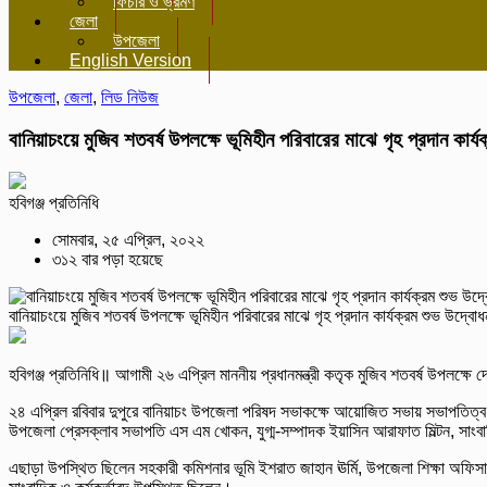
ফিচার ও ভ্রমণ
জেলা
উপজেলা
English Version
উপজেলা
,
জেলা
,
লিড নিউজ
বানিয়াচংয়ে মুজিব শতবর্ষ উপলক্ষে ভূমিহীন পরিবারের মাঝে গৃহ প্রদান কার্য
হবিগঞ্জ প্রতিনিধি
সোমবার, ২৫ এপ্রিল, ২০২২
৩১২ বার পড়া হয়েছে
বানিয়াচংয়ে মুজিব শতবর্ষ উপলক্ষে ভূমিহীন পরিবারের মাঝে গৃহ প্রদান কার্যক্রম শুভ উদ্বোধ
হবিগঞ্জ প্রতিনিধি॥ আগামী ২৬ এপ্রিল মাননীয় প্রধানমন্ত্রী কতৃক মুজিব শতবর্ষ উপলক্ষে 
২৪ এপ্রিল রবিবার দুপুরে বানিয়াচং উপজেলা পরিষদ সভাকক্ষে আয়োজিত সভায় সভাপতিত্ব ও 
উপজেলা প্রেসক্লাব সভাপতি এস এম খোকন, যুগ্ম-সম্পাদক ইয়াসিন আরাফাত মিল্টন, সাংবা
এছাড়া উপস্থিত ছিলেন সহকারী কমিশনার ভূমি ইশরাত জাহান ঊর্মি, উপজেলা শিক্ষা অফিসার