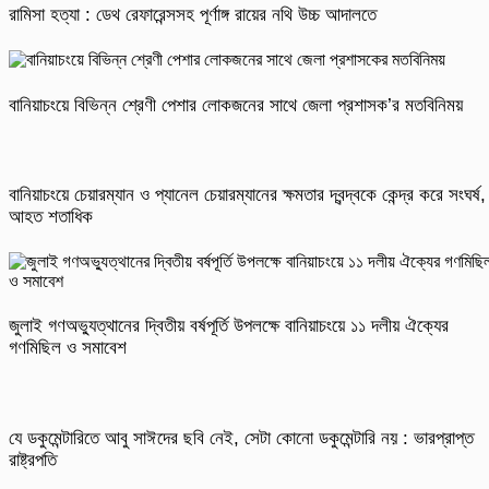
রামিসা হত্যা : ডেথ রেফারেন্সসহ পূর্ণাঙ্গ রায়ের নথি উচ্চ আদালতে
বানিয়াচংয়ে বিভিন্ন শ্রেণী পেশার লোকজনের সাথে জেলা প্রশাসক’র মতবিনিময়
বানিয়াচংয়ে চেয়ারম্যান ও প্যানেল চেয়ারম্যানের ক্ষমতার দ্বন্দ্বকে কেন্দ্র করে সংঘর্ষ,
আহত শতাধিক
জুলাই গণঅভ্যুত্থানের দ্বিতীয় বর্ষপূর্তি উপলক্ষে বানিয়াচংয়ে ১১ দলীয় ঐক্যের
গণমিছিল ও সমাবেশ
যে ডকুমেন্টারিতে আবু সাঈদের ছবি নেই, সেটা কোনো ডকুমেন্টারি নয় : ভারপ্রাপ্ত
রাষ্ট্রপতি