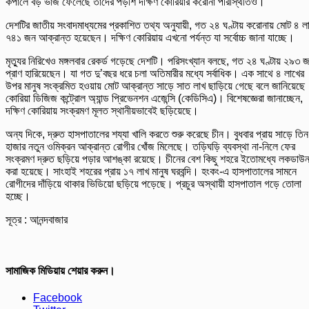
কপালে বড় ভাঁজ ফেলেছে তাদের পড়শি দক্ষিণ কোরিয়ার করোনা পরিস্থিতিও।
দেশটির জাতীয় সংবাদমাধ্যমের প্রকাশিত তথ্য অনুযায়ী, গত ২৪ ঘণ্টায় করোনায় মোট ৪ ল
৭৪১ জন আক্রান্ত হয়েছেন। দক্ষিণ কোরিয়ায় এখনো পর্যন্ত যা সর্বোচ্চ জানা যাচ্ছে।
মৃত্যুর নিরিখেও মঙ্গলবার রেকর্ড গড়েছে দেশটি। পরিসংখ্যান বলছে, গত ২৪ ঘণ্টায় ২৯৩ 
প্রাণ হারিয়েছেন। যা গত দু’বছর ধরে চলা অতিমারীর মধ্যে সর্বাধিক। এক সাথে ৪ লাখের
উপর মানুষ সংক্রমিত হওয়ায় মোট আক্রান্ত সাড়ে সাত লাখ ছাড়িয়ে গেছে বলে জানিয়েছে
কোরিয়া ডিজিজ কন্ট্রোল অ্যান্ড প্রিভেনশন এজেন্সি (কেডিসিএ)। বিশেষজ্ঞেরা জানাচ্ছেন,
দক্ষিণ কোরিয়ায় সংক্রমণ মূলত স্থানীয়ভাবেই ছড়িয়েছে।
অন্য দিকে, দ্রুত হাসপাতালের শয্যা খালি করতে শুরু করেছে চীন। বুধবার প্রায় সাড়ে তিন
হাজার নতুন ওমিক্রন আক্রান্ত রোগীর খোঁজ মিলেছে। তড়িঘড়ি ব্যবস্থা না-নিলে ফের
সংক্রমণ দ্রুত ছড়িয়ে পড়ার আশঙ্কা রয়েছে। চীনের বেশ কিছু শহরে ইতোমধ্যে লকডাউ
করা হয়েছে। সাংহাই শহরের প্রায় ১৭ লাখ মানুষ ঘরবন্দি। হংকং-এ হাসপাতালের সামনে
রোগীদের দাঁড়িয়ে থাকার ভিডিয়ো ছড়িয়ে পড়েছে। প্রচুর অস্থায়ী হাসপাতাল গড়ে তোলা
হচ্ছে।
সূত্র : আনন্দবাজার
সামাজিক মিডিয়ায় শেয়ার করুন।
Facebook