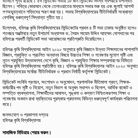
বর্তমানে শূন্য রয়েছে। ৫ম সিন্ডিকেট সভায় ১৮ জন সিন্ডিকেট সদস্য স্বশরীরে উপস্থিত
ছিলেন। পবিত্র কোরআন থেকে তেলাওয়াতের মাধ্যমে সভার শুরু হয় এবং জুলাই আগস্ট
গণঅভ্যুত্থানে শহিদদের স্মরণ করা হয়। সভায় বিশ্ববিদ্যালয়ের নীতিনির্ধারনী সংক্রান্ত
বেশকিছু গুরুত্বপূর্ণ সিদ্ধান্ত গৃহীত হয়।
উল্লেখ্য, হবিগঞ্জ কৃষি বিশ্ববিদ্যালয়ের সিন্ডিকেটের প্রথম ৪ টি সভা ঢাকায় অনুষ্ঠিত হলেও
গতবছর অক্টোবরে নতুন উপাচার্য অধ্যাপক ড. সৈয়দ সায়েম উদ্দিন আহম্মদ যোগদানের পর
হবিগঞ্জে পরবর্তী সিন্ডিকেট সভা আয়োজনের প্রতিশ্রুতি দিয়েছিলেন।
হবিগঞ্জ কৃষি বিশ্ববিদ্যালয় আইন ২০২০ অনুসারে কৃষি বিজ্ঞানে উন্নত শিক্ষাদানের পাশাপাশি
বিজ্ঞান, প্রযুক্তি ও প্রচলিত অন্যান্য বিষয়ে উচ্চতর শিক্ষা ও গবেষণার সুযোগ সৃষ্টি এবং
নূতন প্রযুক্তি উদ্ভাবনসহ দেশে কৃষি, বিজ্ঞান ও প্রযুক্তি শিক্ষার সম্প্রসারণের নিমিত্ত
হবিগঞ্জ কৃষি বিশ্ববিদ্যালয় প্রতিষ্ঠিত হয়। হবিগঞ্জ কৃষি বিশ্ববিদ্যালয় আইন ২০২০ অনুসার
বিশ্ববিদ্যালয়ের সর্বোচ্চ নীতিনির্ধারক ও প্রধান নির্বাহী কর্তৃপক্ষ সিন্ডিকেট।
সিন্ডিকেট সংবিধি প্রণয়ন, সংশোধন ও অনুমোদন, প্রশাসনিক নীতিমালা গ্রহণ, শিক্ষক-
কর্মচারীর পদ সৃষ্টি ও নিয়োগ, নতুন বিভাগ বা অনুষদ স্থাপন ও বিলোপ, আর্থিক বাজেট ও
সম্পত্তি ব্যবস্থাপনা, শিক্ষার্থীদের আবাসন, শৃঙ্খলা ও কল্যাণ নিশ্চিতকরণসহ শিক্ষা ও
গবেষণায় অবদান রাখা ব্যক্তিদের পুরস্কার প্রদানসহ বিভিন্ন গুরুত্বপূর্ণ কার্যক্রম পরিচালনা
করে।
জনসংযোগ ও প্রকাশনা দপ্তর
হবিগঞ্জ কৃষি বিশ্ববিদ্যালয়
সামাজিক মিডিয়ায় শেয়ার করুন।