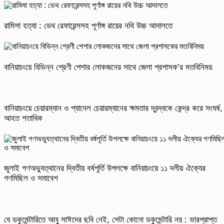
রামিসা হত্যা : ডেথ রেফারেন্সসহ পূর্ণাঙ্গ রায়ের নথি উচ্চ আদালতে
বানিয়াচংয়ে বিভিন্ন শ্রেণী পেশার লোকজনের সাথে জেলা প্রশাসক’র মতবিনিময়
বানিয়াচংয়ে চেয়ারম্যান ও প্যানেল চেয়ারম্যানের ক্ষমতার দ্বন্দ্বকে কেন্দ্র করে সংঘর্ষ,
আহত শতাধিক
জুলাই গণঅভ্যুত্থানের দ্বিতীয় বর্ষপূর্তি উপলক্ষে বানিয়াচংয়ে ১১ দলীয় ঐক্যের
গণমিছিল ও সমাবেশ
যে ডকুমেন্টারিতে আবু সাঈদের ছবি নেই, সেটা কোনো ডকুমেন্টারি নয় : ভারপ্রাপ্ত