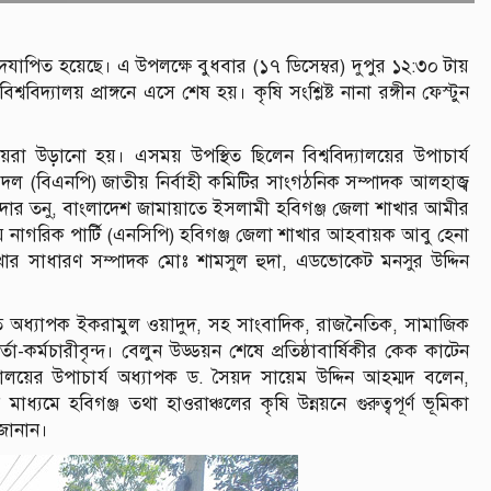
িকী উদযাপিত হয়েছে। এ উপলক্ষে বুধবার (১৭ ডিসেম্বর) দুপুর ১২:৩০ টায়
বিদ্যালয় প্রাঙ্গনে এসে শেষ হয়। কৃষি সংশ্লিষ্ট নানা রঙ্গীন ফেস্টুন
ক পায়রা উড়ানো হয়। এসময় উপস্থিত ছিলেন বিশ্ববিদ্যালয়ের উপাচার্য
দল (বিএনপি) জাতীয় নির্বাহী কমিটির সাংগঠনিক সম্পাদক আলহাজ্ব
ার তনু, বাংলাদেশ জামায়াতে ইসলামী হবিগঞ্জ জেলা শাখার আমীর
 নাগরিক পার্টি (এনসিপি) হবিগঞ্জ জেলা শাখার আহবায়ক আবু হেনা
ার সাধারণ সম্পাদক মোঃ শামসুল হুদা, এডভোকেট মনসুর উদ্দিন
ি অধ্যাপক ইকরামুল ওয়াদুদ, সহ সাংবাদিক, রাজনৈতিক, সামাজিক
কর্তা-কর্মচারীবৃন্দ। বেলুন উড্ডয়ন শেষে প্রতিষ্ঠাবার্ষিকীর কেক কাটেন
্ববিদ্যালয়ের উপাচার্য অধ্যাপক ড. সৈয়দ সায়েম উদ্দিন আহম্মদ বলেন,
মাধ্যমে হবিগঞ্জ তথা হাওরাঞ্চলের কৃষি উন্নয়নে গুরুত্বপূর্ণ ভূমিকা
 জানান।