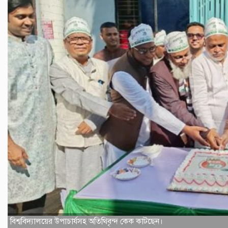
বিশ্ববিদ্যালয়ের উপাচার্যসহ অতিথিবৃন্দ কেক কাটছেন।