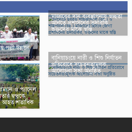
মাজারের দান ব্যবস্থাপনায় স্বচ্ছতা
আনতে প্রশাসনের তদারকি,
ভক্তদের মাঝে স্বস্তি
 পল্লী উন্নয়ন
বানিয়াচংয়ে নারী ও শিশু নির্যাতন
প্রতিরোধে সচেতনতামূলক
আলোচনা সভা অনুষ্ঠিত
রম্যান ও প্যানেল
ার দ্বন্দ্বকে
র্ষ, আহত শতাধিক