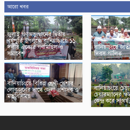
আরো খবর
জুলাই গণঅভ্যুত্থানের দ্বিতীয়
বর্ষপূর্তি উপলক্ষে বানিয়াচংয়ে ১১
দলীয় ঐক্যের গণমিছিল ও
বানিয়াচংয়ে জাতীয়
সমাবেশ
দিবস পালিত
বানিয়াচংয়ে বিভিন্ন শ্রেণী পেশার
বানিয়াচংয়ে চেয়া
লোকজনের সাথে জেলা প্রশাসক’র
চেয়ারম্যানের ক্ষমত
মতবিনিময়
কেন্দ্র করে সংঘ