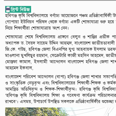
হবিগঞ্জ কৃষি বিশ্ববিদ্যালয়ে বর্ণাঢ্য আয়োজনে পঞ্চম প্রতিষ্ঠাবার্ষ
গোপায়া ইউনিয়ন পরিষদ থেকে বর্ণাঢ্য একটি শোভাযাত্রা শুরু হয়ে বিশ্ব
নিয়ে শিক্ষার্থীরা শোভাযাত্রায় অংশ নেন।
শোভাযাত্রা শেষে বিশ্ববিদ্যালয় প্রাঙ্গণে বেলুন ও শান্তির প্রতী
অধ্যাপক ড. সৈয়দ সায়েম উদ্দিন আহম্মদ, বাংলাদেশ জাতীয়তাবাদী 
জি.কে. গউছ, হবিগঞ্জ জেলা বিএনপির যুগ্ম আহবায়ক ইসলাম তরফদ
মাওলানা মুখলিছুর রহমান, সেক্রেটারি কাজী মহসিন আহমেদ, জাতীয়
মোস্তফা কামাল, ইসলামী আন্দোলন বাংলাদেশ হবিগঞ্জ জেলা শাখ
আহমেদ ইকবাল,
বাংলাদেশ পরিবেশ আন্দোলন (বাপা) হবিগঞ্জ জেলা শাখার সভাপত
ও সাংস্কৃতিক নেতৃবৃন্দ এবং বিশ্ববিদ্যালয়ের শিক্ষার্থী-শিক্ষক ও কর্ম
আমন্ত্রিত অতিথিবৃন্দ ও শিক্ষক-শিক্ষার্থীবৃন্দ। হবিগঞ্জ কৃষি বিশ
‘হবিগঞ্জ কৃষি বিশ্ববিদ্যালয় শিক্ষা ও গবেষণা কার্যক্রম পরিচালনার 
রাখবে’। এসময়, উপাচার্য উপস্থিত সকলকে প্রতিষ্ঠাবার্ষিকীর শুভেচ্ছা