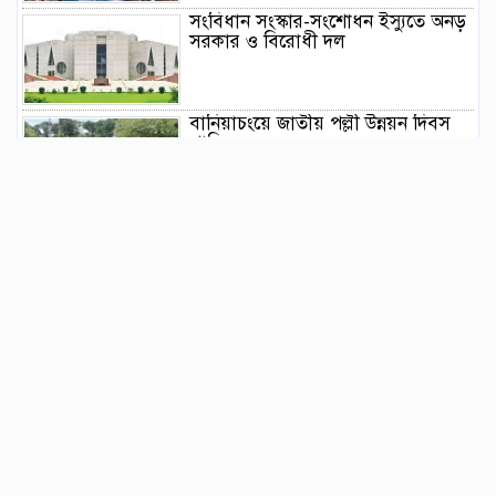
সংবিধান সংস্কার-সংশোধন ইস্যুতে অনড়
সরকার ও বিরোধী দল
বানিয়াচংয়ে জাতীয় পল্লী উন্নয়ন দিবস
পালিত
১২ কেজি এলপিজি সিলিন্ডারে দাম কমল
৩৫৭ টাকা
মাজারের দান ব্যবস্থাপনায় স্বচ্ছতা
আনতে প্রশাসনের তদারকি, ভক্তদের
মাঝে স্বস্তি
বেনজীরকে দ্রুত দেশে ফেরানোর প্রক্রিয়া