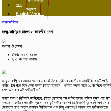
ফিচার ও ভ্রমণ
জেলা
উপজেলা
English Version
আন্তর্জাতিক
জম্মু-কাশ্মিরে নিহত ৩ ভারতীয় সেনা
বাংলাকণ্ঠ ডেস্ক
রবিবার, ৪ মে, ২০২৫
২০১ বার পড়া হয়েছে
জম্মু ও কাশ্মিরের রামবান জেলায় এক মর্মান্তিক দুর্ঘটনায় ভারতীয় সেনাবাহিনীর একটি গাড়ি
গভীর খাদে পড়ে তিন সেনা সদস্য নিহত হয়েছেন। শনিবার সকাল সাড়ে ১১টার দিকে ব্যাটার
চশমা এলাকায় এই দুর্ঘটনাটি ঘটে।
সংবাদ সংস্থা পিটিআই জানিয়েছে, নিহত সেনাদের নাম অমিত কুমার, সুজিত কুমার এবং মান
বাহাদুর। দুর্ঘটনার পর ঘটনাস্থলে ৭০০ ফুট গভীর খাদে গাড়ির ছিন্নভিন্ন অংশ দেখা গেছ
সৈন্যদের লাশ, তাদের ব্যবহৃত জিনিসপত্র এবং কিছু গুরুত্বপূর্ণ কাগজপত্র দুর্ঘটনাস্থলের