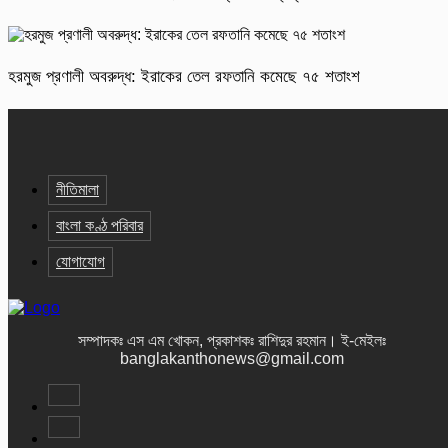
হরমুজ প্রণালী অবরুদ্ধ: ইরাকের তেল রফতানি কমেছে ৭৫ শতাংশ
নীতিমালা
বাংলা কণ্ঠ পরিবার
যোগাযোগ
সম্পাদকঃ এস এম খোকন, প্রকাশকঃ রাশিদুর রহমান
।
ই-মেইলঃ
banglakanthonews@gmail.com