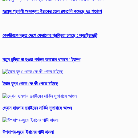
হরমুজ প্রণালী অবরুদ্ধ: ইরাকের তেল রফতানি কমেছে ৭৫ শতাংশ
বেনজীরকে দ্রুত দেশে ফেরানোর প্রক্রিয়া চলছে : স্বরাষ্ট্রমন্ত্রী
নতুন চুক্তি না হওয়া পর্যন্ত অবরোধ থাকবে : ট্রাম্প
ইরান যুদ্ধ থেকে কে কী পেতে চাইছে
ড্রোন হামলায় দুবাইয়ের মার্কিন দূতাবাসে আগুন
উপসাগর-জুড়ে ইরানের পাল্টা হামলা