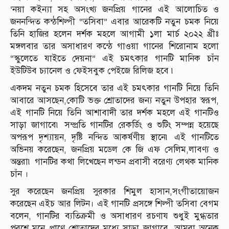
‘নয়া কইন্যা সহ অসংখ্য জনপ্রিয় গানের এই আলোচিত ও
জননন্দিত কন্ঠশিল্পী “তসিবা” এবার আরেকটি নতুন চমক নিয়ে
তিনি হাজির হলেন দর্শক মহলে আগামী ১লা মার্চ ২০২২ খ্রীঃ
মঙ্গলবার তার অসাধারণ কন্ঠে গাওয়া গানের শিরোনাম হলো
“স্কুলেতে যাইতে দেয়না” এই চমৎকার গানটি মানিক চাঁন
ইউটিউব চ্যানেল ও ফেইসবুক পেইজে রিলিজ হবে ৷
একদম নতুন চমক হিসেবে তার এই চমৎকার গানটি নিয়ে তিনি
আবারে আসছেন,কোটি ভক্ত শ্রোতাদের জন্য নতুন উপহার স্বরূপ,
এই গানটি নিয়ে তিনি আশাবাদী তার দর্শক মহলে এই গানটিও
সাড়া জাগাবে৷ সম্প্রতি গানটির রেকর্ডিং ও শুটিং সম্পন্ন হয়েছে
অপরূপ দৃশ্যায়ন, দৃষ্টি নন্দিত আকর্ষণীয় স্থানে৷ এই গানটিতে
অভিনয় করেছেন, জনপ্রিয় মডেল কে জি এফ সেলিম,লাবণ্য ও
অন্তরা৷ গানটির কথা লিখেছেন লন্ডন প্রবাসী বরেণ্য লেথক মানিক
চাঁন ।
সুর করেছেন জনপ্রিয় সুরকার শিমুল হাসান,সংগীতায়োজন
করেছেন এইচ আর লিটন। এই গানটি প্রসঙ্গে শিল্পী তসিবা বেগম
বলেন, গানটির ব্যতিক্রমী ও অসাধারণ রচণায শুধুই মুগ্ধতার
পরশে মনে প্রাণে শ্রোতাদের মধ্যে সাড়া জাগাবে, আমরা অনেক