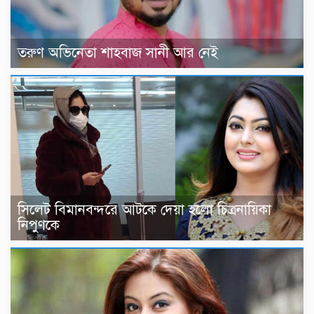
তরুণ অভিনেতা শাহবাজ সানী আর নেই
সিলেট বিমানবন্দরে আটকে দেয়া হলো চিত্রনায়িকা
নিপুণকে