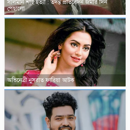
সালমান শাহ হত্যা : তদন্ত প্রতিবেদন জমার দিন
পেছালো
অভিনেত্রী নুসরাত ফারিয়া আটক