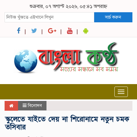
শুক্রবার, ০৭ অগাস্ট ২০২৬, ০৫:৪১ অপরাহ্ন
সার্চ করুন
Toggle
navigat
বিনোদন
স্কুলেতে যাইতে দেয় না শিরোনামে নতুন চমক
তসিবার