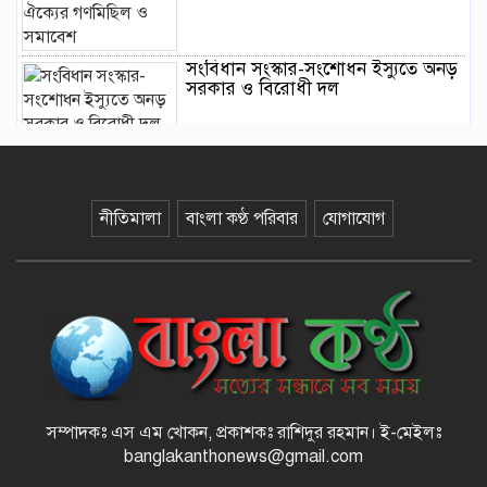
সংবিধান সংস্কার-সংশোধন ইস্যুতে অনড়
সরকার ও বিরোধী দল
বানিয়াচংয়ে জাতীয় পল্লী উন্নয়ন দিবস
পালিত
নীতিমালা
বাংলা কণ্ঠ পরিবার
যোগাযোগ
১২ কেজি এলপিজি সিলিন্ডারে দাম কমল
৩৫৭ টাকা
মাজারের দান ব্যবস্থাপনায় স্বচ্ছতা
আনতে প্রশাসনের তদারকি, ভক্তদের
মাঝে স্বস্তি
সম্পাদকঃ এস এম খোকন, প্রকাশকঃ রাশিদুর রহমান
।
ই-মেইলঃ
বেনজীরকে দ্রুত দেশে ফেরানোর প্রক্রিয়া
banglakanthonews@gmail.com
চলছে : স্বরাষ্ট্রমন্ত্রী