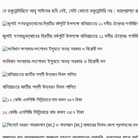
যে ডকুমেন্টারিতে আবু সাঈদের ছবি নেই, সেটা কোনো ডকুমেন্টারি নয় : ভারপ্রাপ্ত রাষ
জুলাই গণঅভ্যুত্থানের দ্বিতীয় বর্ষপূর্তি উপলক্ষে বানিয়াচংয়ে ১১ দলীয় ঐক্যের গণ
সংবিধান সংস্কার-সংশোধন ইস্যুতে অনড় সরকার ও বিরোধী দল
বানিয়াচংয়ে জাতীয় পল্লী উন্নয়ন দিবস পালিত
১২ কেজি এলপিজি সিলিন্ডারে দাম কমল ৩৫৭ টাকা
মাজারের দান ব্যবস্থাপনায় স্বচ্ছতা আনতে প্রশাসনের তদারকি, ভক্তদের মাঝে স্বস