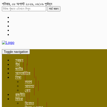
শনিবার, ০৮ অগাস্ট ২০২৬, ০৬:০৯ পূর্বাহ্ন
সার্চ করুন
Toggle navigation
প্রচ্ছদ
শীর্ষ
জাতীয়
আন্তর্জাতিক
শিক্ষা
ব্যবসা
আদালত
খেলা
রাজনীতি
মিডিয়া
বিনোদন