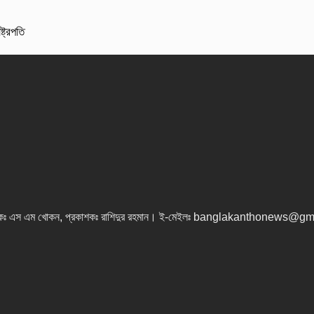
্ট্রপতি
কঃ এস এম খোকন, প্রকাশকঃ রাশিদুর রহমান
।
ই-মেইলঃ banglakanthonews@gm