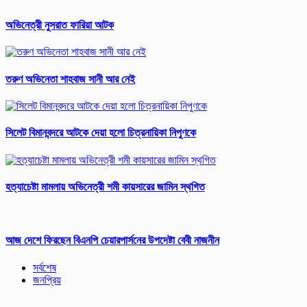
অভিনেত্রী নুসরাত ফারিয়া আটক
তরুণ অভিনেতা শাহবাজ সানী আর নেই
সিলেট বিমানবন্দরে আটকে দেয়া হলো চিত্রনায়িকা নিপুণকে
হত্যাচেষ্টা মামলায় অভিনেত্রী শমী কায়সারের জামিন স্থগিত
আজ দেশে ফিরছেন বিএনপি চেয়ারপার্সনের উপদেষ্টা বেবী নাজনীন
সর্বশেষ
জনপ্রিয়