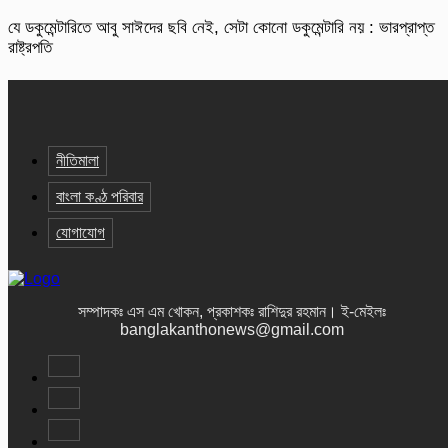
যে ডকুমেন্টারিতে আবু সাঈদের ছবি নেই, সেটা কোনো ডকুমেন্টারি নয় : ভারপ্রাপ্ত
রাষ্ট্রপতি
নীতিমালা
বাংলা কণ্ঠ পরিবার
যোগাযোগ
সম্পাদকঃ এস এম খোকন, প্রকাশকঃ রাশিদুর রহমান
।
ই-মেইলঃ
banglakanthonews@gmail.com