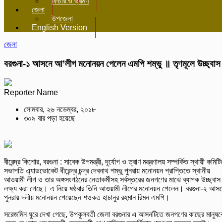
ফিচার ও ভ্রমণ
জেলা
উপজেলা
English Version
জেলা
বরগুনা-১ আসনে আ’লীগ মনোনয়ন পেলেন এমপি শম্ভু ॥ তৃণমূলে উচ্ছ্বাস
Reporter Name
সোমবার, ২৬ নভেম্বর, ২০১৮
৩০৯ বার পড়া হয়েছে
বীরেন্দ্র কিশোর, বরগুনা : সাবেক উপমন্ত্রী, দূর্যোগ ও ত্রাণ মন্ত্রণালয় সম্পর্কিত স্থায়ী কমিটি
সভাপতি এ্যাডভোকেট ধীরেন্দ্র চন্দ্র দেবনাথ শম্ভু পুনরায় মনোনয়ন প্রাপ্তিতে স্থানীয়
আওয়ামী লীগ ও তার অঙ্গসংগঠনের নেতাকর্মীসহ সর্বস্তরের জনগণের মাঝে ব্যাপক উচ্ছ্বাস
লক্ষ্য করা গেছে। এ নিয়ে ষষ্ঠবার তিনি আওয়ামী লীগের মনোনয়ন পেলেন। বরগুনা-২ আস
পুনরায় দলীয় মনোনয়ন পেয়েছেন শওকত হাচানুর রহমান রিমন এমপি।
সরেজমিন ঘুরে দেখা গেছে, উপকূলবর্তী জেলা বরগুনার এ আসনটিতে জনগণের কাছের মানুষ