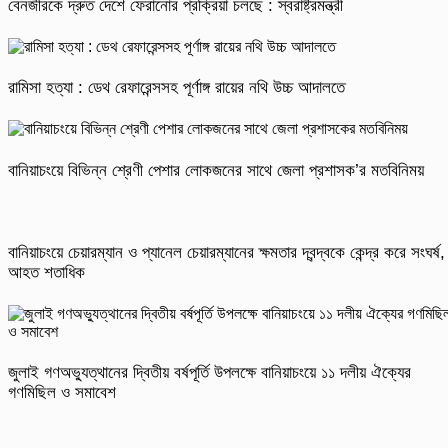
বেনজীরকে দ্রুত দেশে ফেরানোর প্রক্রিয়া চলছে : স্বরাষ্ট্রমন্ত্রী
রামিসা হত্যা : ডেথ রেফারেন্সসহ পূর্ণাঙ্গ রায়ের নথি উচ্চ আদালতে
বানিয়াচংয়ে বিভিন্ন শ্রেণী পেশার লোকজনের সাথে জেলা প্রশাসক’র মতবিনিময়
বানিয়াচংয়ে চেয়ারম্যান ও প্যানেল চেয়ারম্যানের ক্ষমতার দ্বন্দ্বকে কেন্দ্র করে সংঘর্ষ,
আহত শতাধিক
জুলাই গণঅভ্যুত্থানের দ্বিতীয় বর্ষপূর্তি উপলক্ষে বানিয়াচংয়ে ১১ দলীয় ঐক্যের
গণমিছিল ও সমাবেশ