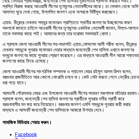
বেছে নেওয়ায় প্রধানমন্ত্রী, জননেত্রী শেখ হাসিনার দূরদর্শিতার প্রশংসা করছেন সবাই।
স্বস্তি বিরাজ করছে আওয়ামী লীগের তৃণমূলের নেতাকর্মীদের মাঝে। চা দোকান থেকে অফ
আদালত ঘুরে দেখা গেছে, উল্লসিত জনগণ একে অপরকে মিষ্টিমুখ করাচ্ছেন।
এ্যাড. ধীরেন্দ্র দেবনাথ শম্ভুর মনোনয়ন প্রাপ্তিতে স্থানীয় জনগণের উচ্ছ্বাসের কারণ
স¤পর্কে জানতে চাইলে আওয়ামী লীগের তৃণমূলের একাধিক নেতাকর্মী জানান, বিপদে-আপদে
তাকে সবসময় কাছে পাই। আমাদের জন্য তার দরোজা সবসময়ই খোলা।
এ প্রসঙ্গে জেলা আওয়ামী লীগের সহ-সভাপতি এ্যাড.মোসলেম আলী শরীফ বলেন, ধীরেন্দ্র
দেবনাথ শম্ভুকে পুনরায় মনোনয়ন দেয়ার মাধ্যমে জননেত্রী শেখ হাসিনা এখানে জনগণের
বন্ধুকে জনগণের কাছে পুনরায় প্রেরণ করেছেন। এর মাধ্যমে আওয়ামী লীগ আরো শক্তভা
জনগণের কাছে ফিরে এসেছে।
জেলা আওয়ামী লীগের সাংগঠনিক সম্পাদক ও প্যানেল মেয়র রইসুল আলম রিপন বলেন,
বরগুনার রাজনীতিতে আর কোনো নোংরামি চলবে না। কেউ সেটা করতে গেলে নেত্রীর চোখে
ধরা পড়ে যাবে।
আমতলী পৌরসভার মেয়র এবং উপজেলা আওয়ামী লীগের সাধারণ স¤পাদক মতিয়ার রহমান 
প্রসঙ্গে বলেন, জননেত্রী শেখ হাসিনা জনগণের প্রার্থীকে পুনরায় দলীয় প্রার্থী করে
বরগুনাবাসীর মন জয় করে নিয়েছেন। বরগুনার জনগণ এমপি শম্ভুকে পুনরায় জয়ী করার
মাধ্যমে এ আসনটি জননেত্রী শেখ হাসিনাকে আবারো উপহার দেবে।
সামাজিক মিডিয়ায় শেয়ার করুন।
Facebook