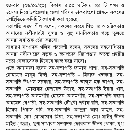
শুক্রবার (০৬/০১/২৩) বিকাল ৪.০০ ঘটিকায় ২৪ টি লক্ষ্য ও
উদ্দেশ্য নিয়ে উপজেলাস্থ জেলা পরিষদ ডাকবাংলো প্রাঙ্গনে সকলের
উপস্থিতিতে কমিটিটি ঘোষণা করা হয়েছে।
সভাপতি সঞ্জয় শীল বলেন, সকলের সহযোগিতা ও আন্তরিকতায়
আমাদের নবীনগরটা সুন্দর ও সুস্থ মানসিকতায় গড়ে তুলতে
আমরা সর্বাত্মক চেষ্টা করবো।
সাধারণ সম্পাদক খলিল পরদেশী বলেন, সকলের সহযোগিতায়
আমরা নবীনগরের সড়ক ও জনপদের নিরাপত্তায় অতন্দ্র প্রহরীর
মতো সেচ্ছাসেবক হিসেবে কাজ করে যাবো।
এতে অন্যান্যরা হলেন সহ-সভাপতি জামাল পাশা, সহ-সভাপতি
মোহাম্মদ মাসুম মির্জা, সহ-সভাপতি – মিরাজ খন্দকার, সহ-
সভাপতি উৎপল সরকার, সহ-সভাপতি আব্দুল হক আপন, সহ-
সভাপতি মোহাম্মদ হেদায়েত উল্লাহ, সহ-সভাপতি ইয়ার খান,
সহ-সভাপতি আলমগীর হোসেন আলমগীর, সহ-সভাপতি কয়েছ
আহমেদ বেপারী, সহ-সভাপতি চৌধুরী শরীফ রনি, সহ-সভাপতি
হিমেল পিয়াস রনি, সহ-সভাপতি আব্দুল্লা আল মামুন, সহ-
সভাপতি মোঃ মোতালেব মিয়া, সহ-সভাপতি মোঃ মাইনু উদ্দিন
মাইনু ( জল্লা), যুগ্ম সাধারণ সম্পাদক ফোরকান উদ্দিন খোকা, যুগ্ম