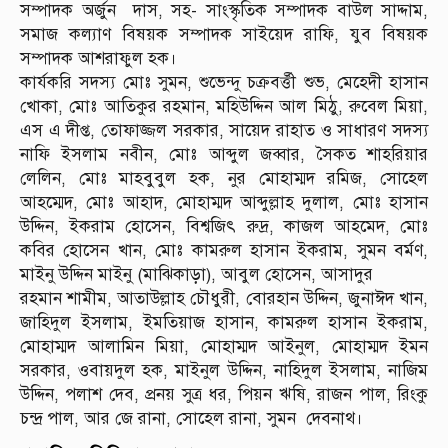
সম্পাদক অর্জুন দাস, সহ- সাংস্কৃতিক সম্পাদক বাউল সাদ্দাম,
সমাজ কল্যাণ বিষয়ক সম্পাদক সাইয়েদ রাফি, যুব বিষয়ক
সম্পাদক আশরাফুল হক।
কার্যকরি সদস্য মোঃ সুমন, শুভেন্দু চক্রবর্ত্তী শুভ, মেহেদী হাসান
খোকা, মোঃ আতিকুর রহমান, মহিউদ্দিন আল মিঠু, রুবেল মিয়া,
এস এ দীপ্ত, তোফাজ্জল সরকার, সায়েদ রাহাত ও সাধারণ সদস্য
নাফি ইসলাম নবীন, মোঃ আব্দুল জব্বার, সৈকত শাহরিয়ার
লেলিন, মোঃ মাহবুবুল হক, নুর মোহাম্মদ রমিজ, সোহেল
আহম্মেদ, মোঃ আহাদ, মোহাম্মদ আব্দুল্লাহ দুলাল, মোঃ হাসান
উদ্দিন, ইকরাম হোসেন, বিশ্বজিৎ রুদ্র, কাজল আহমেদ, মোঃ
কবির হোসেন খান, মোঃ কামরুল হাসান ইকরাম, সুমন বর্মণ,
মাইনু উদ্দিন মাইনু (মাঝিকাড়া), আবুল হোসেন, আসাদুর
রহমান শামীম, আতাউল্লাহ চৌধুরী, বোরহান উদ্দিন, জুনাঈদ খান,
জাহিদুল ইসলাম, ইমতিয়াজ হাসান, কামরুল হাসান ইকরাম,
মোহাম্মদ আলামিন মিয়া, মোহাম্মদ আইনুল, মোহাম্মদ ইমন
সরকার, ওবায়দুল হক, মাইনুল উদ্দিন, নাহিদুল ইসলাম, নাজিম
উদ্দিন, পলাশ দেব, প্রনয় সুত্র ধর, পিয়ন ঋষি, রাজন পাল, রিংকু
চন্দ্র পাল, আর জে রানা, সোহেল রানা, সুমন দেবনাথ।