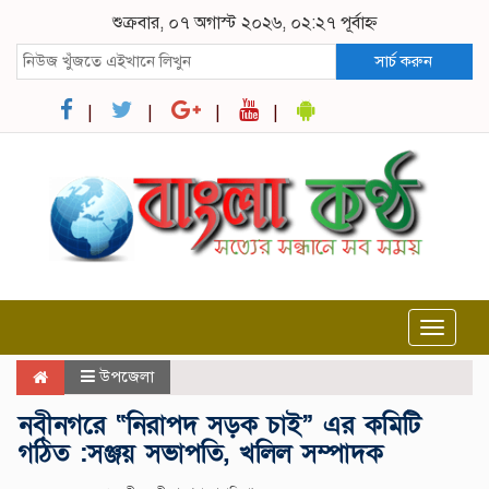
শুক্রবার, ০৭ অগাস্ট ২০২৬, ০২:২৭ পূর্বাহ্ন
সার্চ করুন
Toggle
navigat
উপজেলা
নবীনগরে “নিরাপদ সড়ক চাই” এর কমিটি
গঠিত :সঞ্জয় সভাপতি, খলিল সম্পাদক