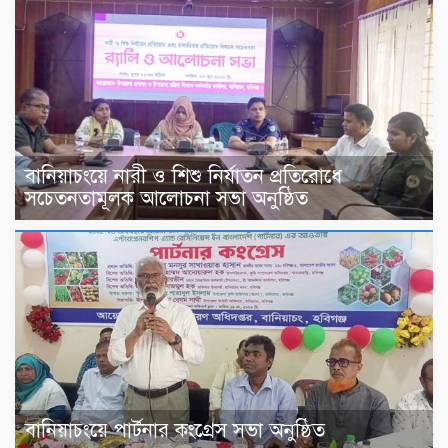
বানিয়াচংয়ে নারী ও শিশু নির্যাতন প্রতিরোধে
সচেতনতামূলক আলোচনা সভা অনুষ্ঠিত
বানিয়াচংয়ে পার্টনার কংগ্রেস সভা অনুষ্ঠিত