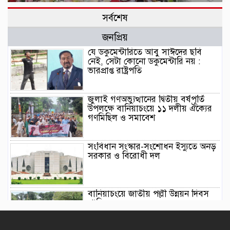
সর্বশেষ
জনপ্রিয়
যে ডকুমেন্টারিতে আবু সাঈদের ছবি
নেই, সেটা কোনো ডকুমেন্টারি নয় :
ভারপ্রাপ্ত রাষ্ট্রপতি
জুলাই গণঅভ্যুত্থানের দ্বিতীয় বর্ষপূর্তি
উপলক্ষে বানিয়াচংয়ে ১১ দলীয় ঐক্যের
গণমিছিল ও সমাবেশ
সংবিধান সংস্কার-সংশোধন ইস্যুতে অনড়
সরকার ও বিরোধী দল
বানিয়াচংয়ে জাতীয় পল্লী উন্নয়ন দিবস
পালিত