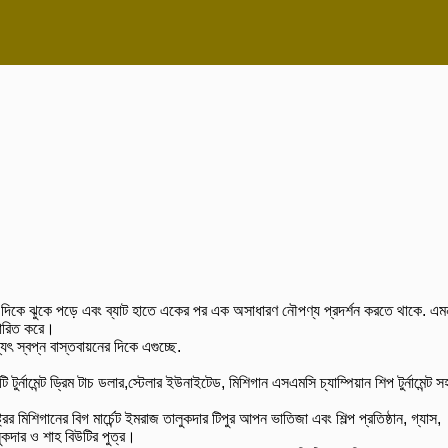
েটের দিকে ঝুকে পড়ে এবং ব্যাট হাতে একের পর এক অসাধারণ নৌপণ্য প্রদর্শন করতে থাকে. এম
রসারিত করে।
ৎ স্বপ্ন বাস্তবায়নের দিকে এগুচ্ছে.
র্নামেন্ট ড্রিম টাচ ডলার,স্টেলার ইউনাইটেড, মিশিগান এসএমসি চ্যাম্পিয়ান শিপ টুর্নামেন্ট স
র মিশিগানের বিগ মার্চেন্ট ইমরাজ তালুকদার টিপুর আপন ভাতিজা এবং শিল্প প্রতিষ্ঠান, গ্যাস,
ালুকদার ও শাহ বিউটির পুত্র।