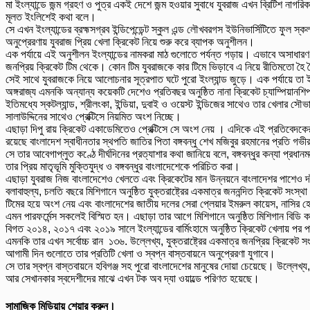
মা ইংল্যান্ডে জন্ম গ্রহণ ও পুত্র একই দেশে জন্ম হওয়ার সুবাধে যুবরাজ এখন ব্রিটিশ নাগর
মূলত ইংলিশেই কথা বলে।
সে এখন ইংল্যান্ডের ব্রহ্মসগ্রব ইন্ডিপেন্ডেন্ট স্কুল এন্ড লৌখবরগস ইউনিভার্সিটিতে ফ
অনুপ্রেরণায় যুবরাজ প্রিয় খেলা ক্রিকেট নিয়ে শুরু করে ব্যাপক অনুশীলন।
এক পর্যায়ে এই অনুশীলন ইংল্যান্ডের নামকরা মাঠ গুলোতে পর্যন্ত গড়ায়। এভাবে অসাধারণ 
জনপ্রিয় ক্রিকেট টিম থেকে। কোন টিম যুবরাজকে কার টিমে ভিড়াবে এ নিয়ে রীতিমতো হৈ
সেই সাথে যুবরাজকে নিয়ে আলোচনার সূত্রপাত ঘটে পুরো ইংল্যান্ড জুড়ে। এক পর্যায়ে তা ইংল্
অঙ্গরাজ্য এমনকি অন্যান্য কয়েকটি দেশেও প্রতিবছর অনুষ্ঠিত নানা ক্রিকেট চ্যাম্পিয়ানশিপ ট
ইতিমধ্যে স্কটল্যান্ড, শ্রীলংকা, ইন্ডিয়া, দুবাই ও ওয়েস্ট ইন্ডিজের সাথেও তার খেলার স
সালাউদ্দিনের সাথেও প্রেক্টিসে নিয়মিত অংশ নিচ্ছে।
এছাড়া দিপু রায় ক্রিকেট একাডেমিতেও প্রেক্টিসে সে অংশ নেয় । এদিকে এই প্রতিবেদকে
রয়েছে বাংলাদেশ স্বাধীনতার স্থপতি জাতির পিতা বঙ্গবন্ধু শেখ মজিবুর রহমানের প্রতি গভী
সে তার আবেগাপ্লুত কণ্ঠে দীর্ঘদিনের প্রত্যাশার কথা জানিয়ে বলে, বঙ্গবন্ধুর কন্যা প্রধ
তার প্রিয় মাতৃভূমি মুক্তিযুদ্ধ ও বঙ্গবন্ধুর বাংলাদেশেকে পরিচিত করা।
এছাড়া যুবরাজ নিজ বাংলাদেশেও খেলতে এবং ক্রিকেটের মান উন্নয়নে বাংলাদেশর পাশেও দাঁড়া
বলাবাহুল্য, চলতি বছরে মিশিগানে অনুষ্ঠিত যুক্তরাষ্ট্রের একমাত্র জননন্দিত ক্রিকেট সংস
টিমের হয়ে অংশ নেয় এবং বাংলাদেশের জাতীয় দলের সেরা প্লেয়ার ইমরুল কায়েস, নাসির হো
এমন পারফর্মেন্স সকলেই বিস্মিত হন। এছাড়া তার আগে মিশিগানে অনুষ্ঠিত মিশিগান বিডি 
বিগত ২০১৪, ২০১৭ এবং ২০১৯ সালে ইংল্যান্ডের বার্মিংহামে অনুষ্ঠিত ক্রিকেট খেলায় পর পর 
এমনকি তার এখন সর্বোচ্চ রান ১৩৬. উল্লেখ্য, যুক্তরাষ্ট্রের একমাত্র জনপ্রিয় ক্রিকেট সং
আগামী দিন গুলোতে তার প্রতিটি খেলা ও স্বপ্ন বাস্তবায়নে অনুপ্রেরণা যুগাবে।
সে তার স্বপ্ন বাস্তবায়নে হবিগঞ্জ সহ পুরো বাংলাদেশের মানুষের দোয়া চেয়েছে। উল্লেখ্য,
আর সেখানকার স্বদেশীদের মাঝে এখন টক অব দ্যা ওয়াল্ডে পরিণত হয়েছে।
সামাজিক মিডিয়ায় শেয়ার করুন।