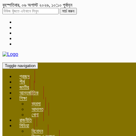
বৃহস্পতিবার, ০৬ অগাস্ট ২০২৬, ১০:১০ পূর্বাহ্ন
সার্চ করুন
Toggle navigation
প্রচ্ছদ
শীর্ষ
জাতীয়
আন্তর্জাতিক
শিক্ষা
ব্যবসা
আদালত
খেলা
রাজনীতি
মিডিয়া
বিনোদন