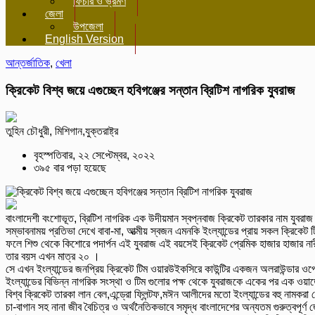
ফিচার ও ভ্রমণ
জেলা
উপজেলা
English Version
আন্তর্জাতিক
,
খেলা
ক্রিকেট বিশ্ব জয়ে এগুচ্ছেন হবিগঞ্জের সন্তান ব্রিটিশ নাগরিক যুবরাজ
তুহিন চৌধুরী, মিশিগান,যুক্তরাষ্ট্র
বৃহস্পতিবার, ২২ সেপ্টেম্বর, ২০২২
৩৯৫ বার পড়া হয়েছে
বাংলাদেশী বংশোভূত, ব্রিটিশ নাগরিক এক উদীয়মান স্বপ্নবাজ ক্রিকেট তারকার নাম যুবরা
সম্ভাবনাময় প্রতিভা দেখে বাবা-মা, আত্মীয় স্বজন এমনকি ইংল্যান্ডের প্রায় সকল ক্রিকেট ট
ফলে শিশু থেকে কিশোরে পদার্পন এই যুবরাজ এই বয়সেই ক্রিকেট প্রেমিক হাজার হাজার নারী 
তার বয়স এখন মাত্র ২০ ।
সে এখন ইংল্যান্ডের জনপ্রিয় ক্রিকেট টিম ওয়ারউইকসিরে কাউন্টির একজন অলরাউন্ডার ওপেনিং ব্
ইংল্যান্ডের বিভিন্ন নাগরিক সংস্থা ও টিম গুলোর পক্ষ থেকে যুবরাজকে একের পর এক ওয়ার
বিশ্ব ক্রিকেট তারকা লান বেল,এন্ড্রো ফ্লিন্টফ,মঈন আলীদের মতো ইংল্যান্ডের বহু নামকরা প্
চা-বাগান সহ নানা জীব বৈচিত্র ও অর্থনৈতিকভাবে সমৃদ্ধ বাংলাদেশের অন্যতম গুরুত্বপূর্ণ জে