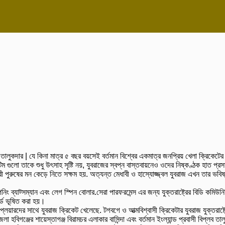
জ তালুকদার | যে কিনা মাত্র ৫ বছর বয়সেই বর্তমান বিশ্বের একমাত্র জনপ্রিয় খেলা ক্রিক
িম গুলো তাকে শুধু উৎসাহ সৃষ্টি নয়, যুবরাজের স্বপ্ন বাস্তবায়নেও ওদের নিষ্কণ্ঠক হাত প্
পুরুষের মন কেড়ে নিতে সক্ষম হয়. অত্যন্ত মেধাবী ও হাস্যোজ্জ্বল যুবরাজ এখন তার ভবিষ্য
যাট্সম্যান এবং লেগ স্পিন বোলার.সেরা পারফরমেন্স এর জন্য যুক্তরাষ্ট্রের বিডি কমিউনিটি টু
্ডে ভূষিত করা হয়।
লেয়ারদের সাথে যুবরাজ ক্রিকেট খেলেছে. টগবগে ও আত্মবিশ্বাসী ক্রিকেটার যুবরাজ যুক্তরাষ্ট্রে
লা হবিগঞ্জের শায়েস্তাগঞ্জ বিরামচর এলাকার বাসিন্দা এবং বর্তমান ইংল্যান্ড প্রবাসী বিপ্লব ত