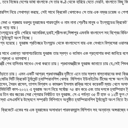
িক. তবে নিজের দেশের ভাষা বাংলাকে সে তার কণ্ঠ থেকে হারিয়ে যেতে দেয়নি. বাংলাতে কিছু কিছ
ুল স্কলারশিপ নিয়ে লেখাপড়া করছে. সেই সাথে ক্রিকেট খেলাকেও সে তার এক নম্বর চয়েজ ও পেশ
মেধা ও প্রজ্ঞায় ভরপুর যুবরাজের পারফর্মেন্স ও নাম নানা শ্রেণীর মানুষ ও ইংল্যান্ডের ক
 চৈ পড়ে যায়।
যান্ডের গন্ডি পেরিয়ে আমেরিকা,দুবাই,শ্রীলংকা,সিঙ্গা
পুর এমনকি বাংলাদেশ সহ বিশ্বের বিভিন
ুর্নামেন্টে অংশ নিচ্ছে।
ৌভাগ্য হয়েছে। যুবরাজ প্রতিবছর ইংল্যান্ড থেকে বাংলাদেশে যায় এবং সেখানে বিশ্বসেরা ওয়া
র সাথে একান্ত আলাপচারিতায় যুবরাজ তার স্বপ্ন ও বর্তমান এক প্রত্যাশার কথা জানিয়ে 
র শ্রদ্ধা ও ভালবাসা।
ানমন্ত্রী শেখ হাসিনার সাথেও দেখা করতে চায়। প্রধানমন্ত্রীকে যুবরাজ জানাতে চায় যে,সেই শ
তে চায়। এমন একটি আগ্রহ প্রধানমন্ত্রীর দৃষ্টিতে এনে তার স্বপ্ন বাস্তবায়নের কথা ক্রিক
্থা মোটর সিটি ক্রিকেট টুর্নামেন্ট চ্যাম্পিয়ানশিপ খেলায় মিশিগান ইউনাইটেড টিমের পক্ষে অং
সেন, সৈয়দ রাসেল, তাপস বিশ্বাস ও কামরুল ইসলাম রাব্বির সাথে কয়েকটি ম্যাচ খেলে অসাধা
কমিউনিটি কাপ-২০২২ এ যুবরাজ অংশ নিয়ে সর্বোচ্চ ৭৫ রান করে এবং তার দলকে চ্যাম্পিয়ান 
তিন বার বছরের সেরা প্লেয়ার নির্বাচিত হন যুবরাজ. সে এ পর্যন্ত ৩৫ টি হাফ ও ১২টি ফুল সেঞ
স্থা এসএমসি’র উদ্দ্যেগে সম্প্রতি মিশিগানে অনুষ্ঠিত চ্যাম্পিয়ানশিপ টুর্নামেন্টে অংশ নি
 ক্রিকেটে একের পর এক যুবরাজের অসাধারণ পারফরম্যান্স মিশিগান সহ অন্যান্য অঙ্গরাজ্যে বস