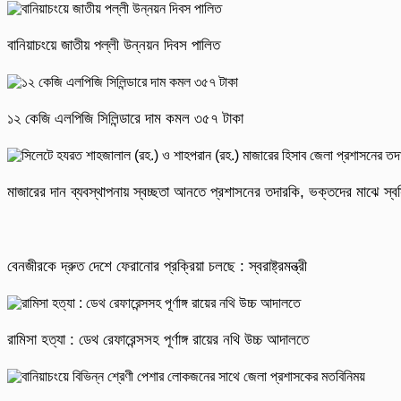
বানিয়াচংয়ে জাতীয় পল্লী উন্নয়ন দিবস পালিত
১২ কেজি এলপিজি সিলিন্ডারে দাম কমল ৩৫৭ টাকা
মাজারের দান ব্যবস্থাপনায় স্বচ্ছতা আনতে প্রশাসনের তদারকি, ভক্তদের মাঝে স্বস
বেনজীরকে দ্রুত দেশে ফেরানোর প্রক্রিয়া চলছে : স্বরাষ্ট্রমন্ত্রী
রামিসা হত্যা : ডেথ রেফারেন্সসহ পূর্ণাঙ্গ রায়ের নথি উচ্চ আদালতে