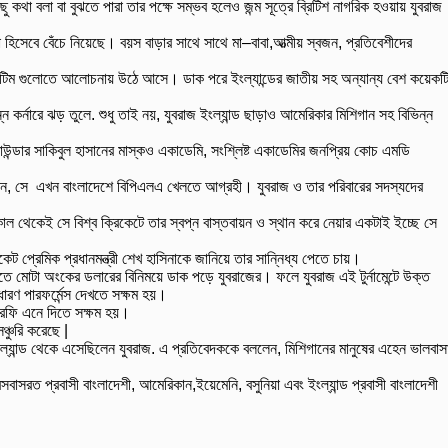
ু কথা বলা বা বুঝতে পারা তার পক্ষে সম্ভব হলেও জন্ম সূত্রে ব্রিটিশ নাগরিক হওয়ায় যুবরাজ
া হিসেবে বেঁচে নিয়েছে। বয়স বাড়ার সাথে সাথে মা–বাবা,আত্মীয় স্বজন, প্রতিবেশীদের
্রিকেট টিম গুলোতে আলোচনায় উঠে আসে। ডাক পরে ইংল্যান্ডের জাতীয় সহ অন্যান্য বেশ কয়েকট
্ন কর্নারে ঝড় তুলে. শুধু তাই নয়, যুবরাজ ইংল্যান্ড ছাড়াও আমেরিকার মিশিগান সহ বিভিন্ন
লরাউন্ডার সাকিবুল হাসানের মাস্কও একাডেমি, সংশ্লিষ্ট একাডেমির জনপ্রিয় কোচ এমডি
বলেন, সে এখন বাংলাদেশে বিপিএলএ খেলতে আগ্রহী। যুবরাজ ও তার পরিবারের সদস্যদের
িশুকাল থেকেই সে বিশ্ব ক্রিকেটে তার স্বপ্ন বাস্তবায়ন ও স্থান করে নেয়ার একটাই ইচ্ছে সে
েট প্রেমিক প্রধানমন্ত্রী শেখ হাসিনাকে জানিয়ে তার সান্নিধ্য পেতে চায়।
শ নিতে মোটা অংকের ডলারের বিনিময়ে ডাক পড়ে যুবরাজের। ফলে যুবরাজ এই টুর্নামেন্টে উক্ত
রণ পারফর্মেন্স দেখতে সক্ষম হয়।
ট্রফি এনে দিতে সক্ষম হয়।
্চুরি করেছে |
তে ইংল্যান্ড থেকে এসেছিলেন যুবরাজ. এ প্রতিবেদককে বললেন, মিশিগানের মানুষের এহেন ভালবাস
বাসরত প্রবাসী বাংলাদেশী, আমেরিকান,ইয়েমেনি, বসুনিয়া এবং ইংল্যান্ড প্রবাসী বাংলাদেশী