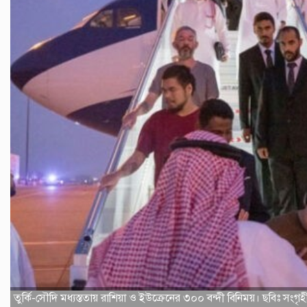
তুর্কি-সৌদি মধ্যস্ততায় রাশিয়া ও ইউক্রেনের ৩০০ বন্দী বিনিময়। ছবিঃ সংগৃ