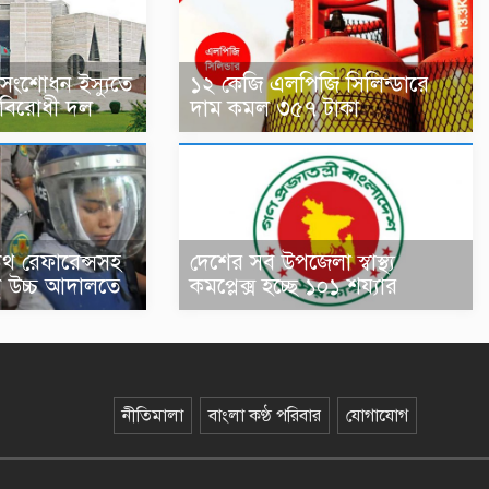
-সংশোধন ইস্যুতে
১২ কেজি এলপিজি সিলিন্ডারে
বিরোধী দল
দাম কমল ৩৫৭ টাকা
ডেথ রেফারেন্সসহ
দেশের সব উপজেলা স্বাস্থ্য
নথি উচ্চ আদালতে
কমপ্লেক্স হচ্ছে ১০১ শয্যার
নীতিমালা
বাংলা কণ্ঠ পরিবার
যোগাযোগ