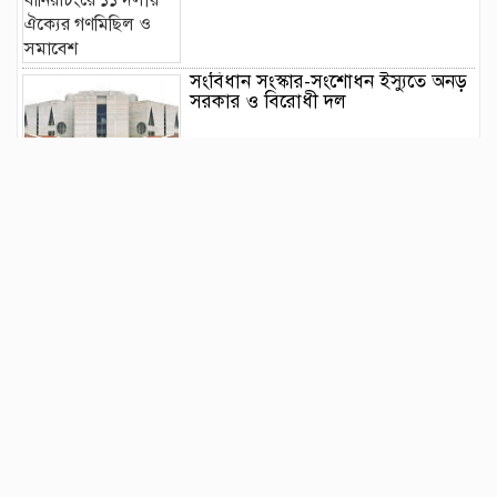
সংবিধান সংস্কার-সংশোধন ইস্যুতে অনড়
সরকার ও বিরোধী দল
বানিয়াচংয়ে জাতীয় পল্লী উন্নয়ন দিবস
পালিত
১২ কেজি এলপিজি সিলিন্ডারে দাম কমল
৩৫৭ টাকা
মাজারের দান ব্যবস্থাপনায় স্বচ্ছতা
আনতে প্রশাসনের তদারকি, ভক্তদের
মাঝে স্বস্তি
বেনজীরকে দ্রুত দেশে ফেরানোর প্রক্রিয়া
চলছে : স্বরাষ্ট্রমন্ত্রী