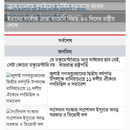
ড্রোন হামলায় দুবাইয়ের মার্কিন দূতাবাসে আগুন
উপসাগর-জুড়ে ইরানের পাল্টা হামলা
ইরানের সর্বোচ্চ নেতা খামেনি নিহত, ৪০ দিনের রাষ্ট্রীয়
শোক
সর্বশেষ
জনপ্রিয়
যে ডকুমেন্টারিতে আবু সাঈদের ছবি নেই,
সেটা কোনো ডকুমেন্টারি নয় : ভারপ্রাপ্ত রাষ্ট্রপতি
জুলাই গণঅভ্যুত্থানের দ্বিতীয় বর্ষপূর্তি
উপলক্ষে বানিয়াচংয়ে ১১ দলীয় ঐক্যের
গণমিছিল ও সমাবেশ
সংবিধান সংস্কার-সংশোধন ইস্যুতে অনড়
সরকার ও বিরোধী দল